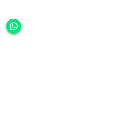
אפשר לעזור?
למעלה
רכבים
מי אנחנו
סננים מומלצים
מסחריות
מגזין
תקנון
משאיות
אינדקס סוכנויות
נגישות
בדיקת מימון
שאלות ותשובות
מדיניות פרטיות