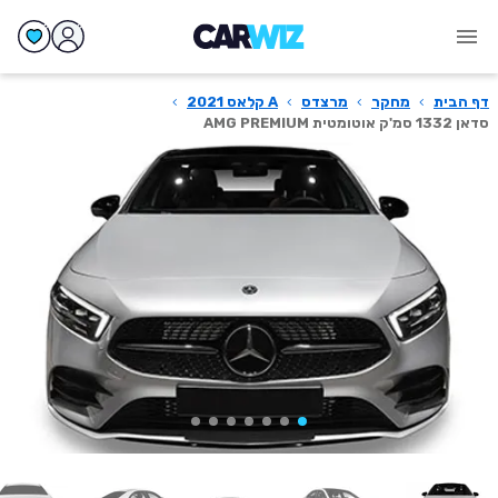
דף הבית
›
מחקר
›
מרצדס
›
A קלאס 2021
›
סדאן 1332 סמ'ק אוטומטית AMG PREMIUM