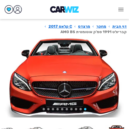
דף הבית
›
מחקר
›
מרצדס
›
C קלאס 2017
›
קבריולט 1991 סמ'ק אוטומטית AMG BS