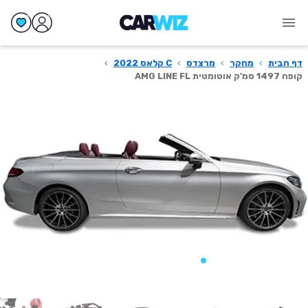
דף הבית
›
מחקר
›
מרצדס
›
C קלאס 2022
›
קופה 1497 סמ'ק אוטומטית AMG LINE FL