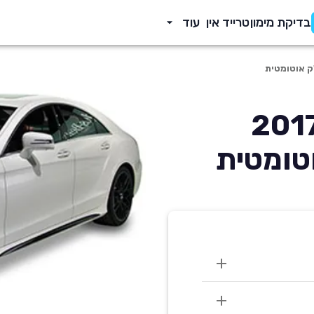
בדיקת מימון
טרייד אין
עוד
דס CLS קלאס 2017