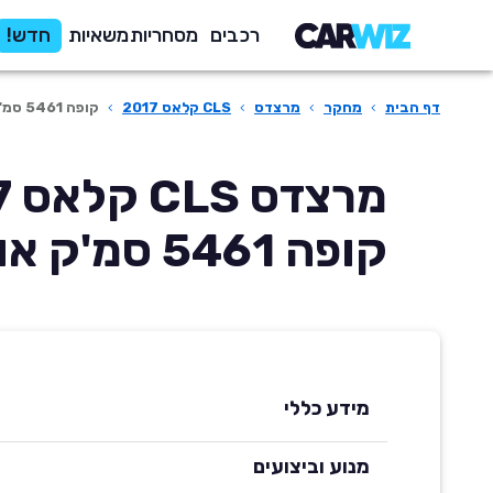
רכבים
מסחריות
משאיות
חדש!
דף הבית
›
מחקר
›
מרצדס
›
CLS קלאס 2017
›
קופה 5461 סמ'ק אוטומטית
מרצ
קופה 5461 סמ'ק אוטומטית
מידע כללי
מנוע וביצועים