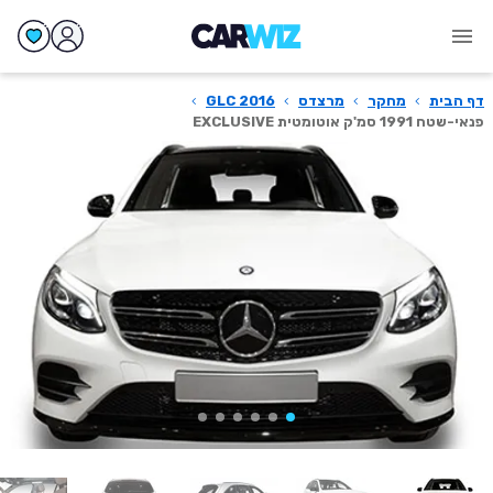
דף הבית
›
מחקר
›
מרצדס
›
GLC 2016
›
פנאי-שטח 1991 סמ'ק אוטומטית EXCLUSIVE