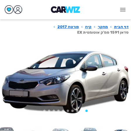
דף הבית
›
מחקר
›
קיה
›
פורטה 2017
›
סדאן 1591 סמ'ק אוטומטית EX