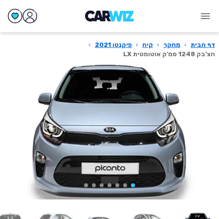
דף הבית
›
מחקר
›
קיה
›
פיקנטו 2021
›
הצ'בק 1248 סמ'ק אוטומטית LX