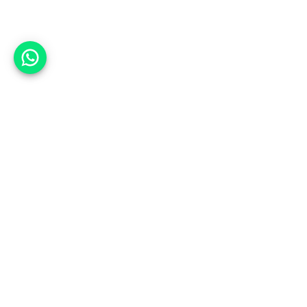
אפשר לעזור?
למעלה
רכבים
מי אנחנו
סננים מומלצים
מסחריות
מגזין
תקנון
משאיות
אינדקס סוכנויות
נגישות
בדיקת מימון
שאלות ותשובות
מדיניות פרטיות