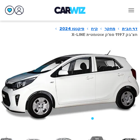
דף הבית
›
מחקר
›
קיה
›
פיקנטו 2024
›
הצ'בק 1197 סמ'ק אוטומטית X-LINE