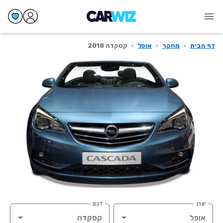
דף הבית
›
מחקר
›
אופל
›
קסקדה 2018
יצרן
דגם