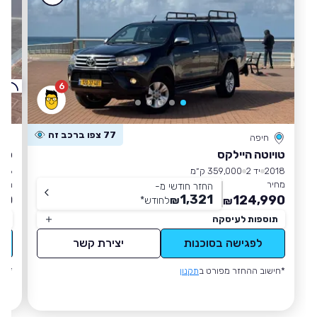
6
ק
77 צפו ברכב זה
חיפה
טויוטה היילקס
טויוט
2018
יד 2
359,000 ק״מ
018
מחיר
מחי
החזר חודשי מ-
1,321
00
124,990
₪
לחודש
*
₪
תוספות לעיסקה
תו
לפגישה בסוכנות
יצירת קשר
*חישוב ההחזר מפורט ב
תקנון
*חי