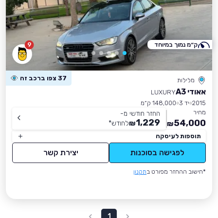
ק״מ נמוך במיוחד
9
37 צפו ברכב זה
מלילות
אאודי A3
LUXURY
2015
יד 3
148,000 ק״מ
מחיר
החזר חודשי מ-
1,229
54,000
₪
לחודש
*
₪
תוספות לעיסקה
לפגישה בסוכנות
יצירת קשר
*חישוב ההחזר מפורט ב
תקנון
1