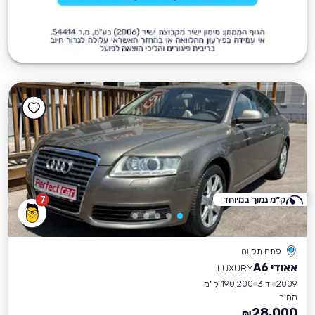
ק״מ נמוך במיוחד
7
פתח תקווה
אאודי A6
LUXURY
2009
יד 3
190,200 ק״מ
מחיר
28,000
₪