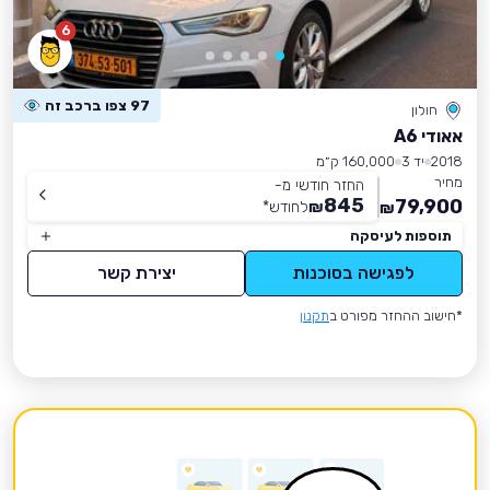
6
97 צפו ברכב זה
חולון
אאודי A6
2018
יד 3
160,000 ק״מ
מחיר
החזר חודשי מ-
845
79,900
₪
לחודש
*
₪
תוספות לעיסקה
לפגישה בסוכנות
יצירת קשר
*חישוב ההחזר מפורט ב
תקנון