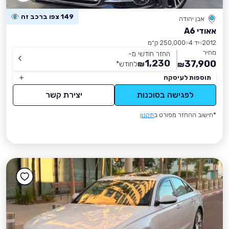
149 צפו ברכב זה
אבן יהודה
אאודי A6
2012
יד 4
250,000 ק״מ
מחיר
החזר חודשי מ-
1,230
37,900
₪
לחודש
*
₪
תוספות לעיסקה
לפגישה בסוכנות
יצירת קשר
*חישוב ההחזר מפורט ב
תקנון