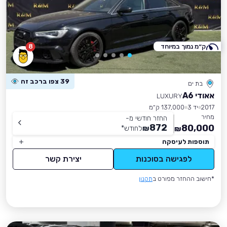
ק״מ נמוך במיוחד
8
39 צפו ברכב זה
בת ים
אאודי A6
LUXURY
2017
יד 3
137,000 ק״מ
מחיר
החזר חודשי מ-
872
80,000
₪
לחודש
*
₪
תוספות לעיסקה
לפגישה בסוכנות
יצירת קשר
*חישוב ההחזר מפורט ב
תקנון