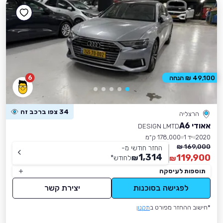
6
49,100 ₪ הנחה
34 צפו ברכב זה
הרצליה
אאודי A6
DESIGN LMTD
2020
יד 1
178,000 ק״מ
169,000 ₪
החזר חודשי מ-
1,314
119,900
₪
לחודש
*
₪
תוספות לעיסקה
לפגישה בסוכנות
יצירת קשר
*חישוב ההחזר מפורט ב
תקנון