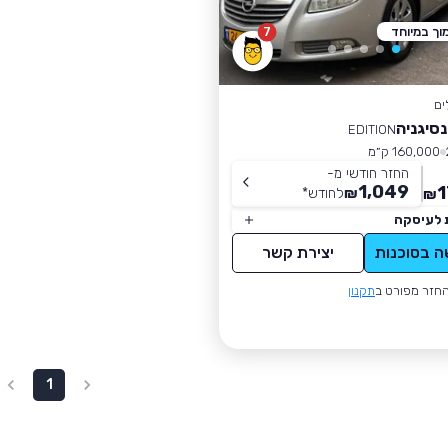
וך במיוחד
7
ים
נסיגניה
EDITION
160,000 ק״מ
החזר חודשי מ-
1,049
1
₪
לחודש
*
₪
 לעיסקה
ה בסוכנות
יצירת קשר
חזר מפורט ב
תקנון
1