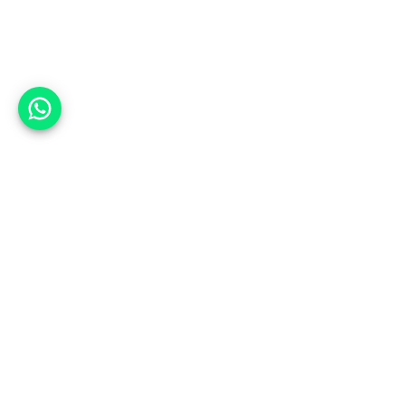
אפשר לעזור?
אנחנו ב-CARWIZ נעזור לך
להתחדש בקלות ובנוחות ברכב יד
שנייה בהתאמה אישית מתוך אלפי
רכבים וממאות סוכנויות רכב מובילות
באמצעות ממשק חדשני וידידותי
שפיתחנו, ובעזרת האלגוריתם החכם
והמהפכני שלנו.