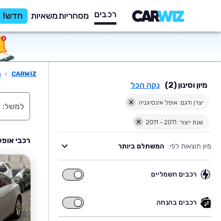
רכבים
מסחריות
משאיות
חדש!
CARWIZ
›
ר
מיון וסינון (2)
נקה הכל
יצרן ודגם: אופל אינסיגניה
שנת ייצור: 2011 - 2011
רכבי אופל 
מיון תוצאות לפי:
המשתלם ביותר
רכבים חשמליים
רכבים
חשמליים
רכבים בהנחה
רכבים
בהנחה