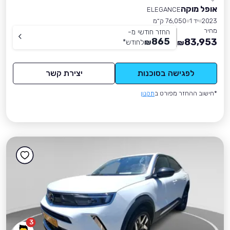
אופל מוקה
ELEGANCE
2023
יד 1
76,050 ק״מ
מחיר
החזר חודשי מ-
865
83,953
₪
לחודש
*
₪
לפגישה בסוכנות
יצירת קשר
*חישוב ההחזר מפורט ב
תקנון
3