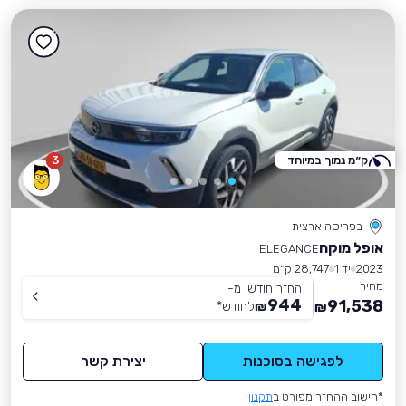
ק״מ נמוך במיוחד
3
בפריסה ארצית
אופל מוקה
ELEGANCE
2023
יד 1
28,747 ק״מ
מחיר
החזר חודשי מ-
944
91,538
₪
לחודש
*
₪
לפגישה בסוכנות
יצירת קשר
*חישוב ההחזר מפורט ב
תקנון