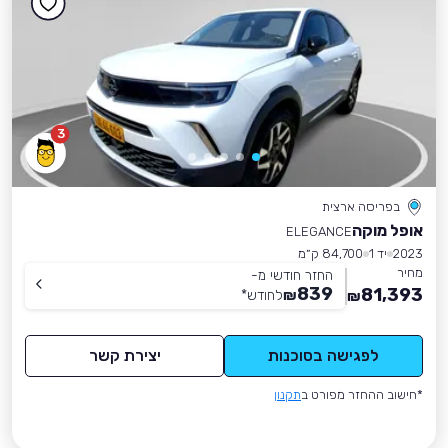
3
בפריסה ארצית
אופל מוקה
ELEGANCE
2023
יד 1
84,700 ק״מ
מחיר
החזר חודשי מ-
839
81,393
₪
לחודש
*
₪
לפגישה בסוכנות
יצירת קשר
*חישוב ההחזר מפורט ב
תקנון