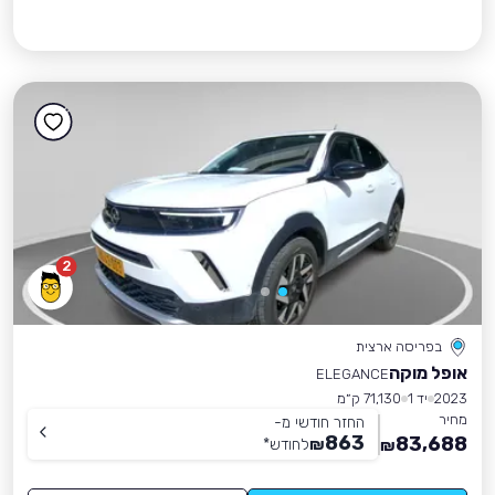
2
בפריסה ארצית
אופל מוקה
ELEGANCE
2023
יד 1
71,130 ק״מ
מחיר
החזר חודשי מ-
863
83,688
₪
לחודש
*
₪