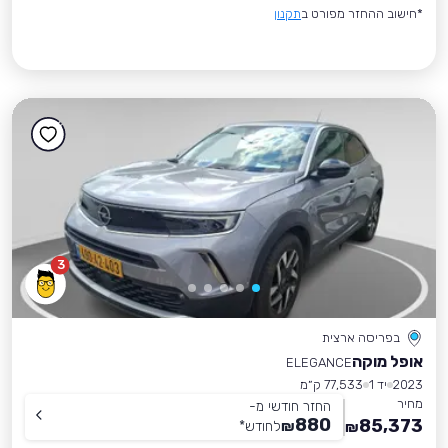
*חישוב ההחזר מפורט ב
תקנון
3
בפריסה ארצית
אופל מוקה
ELEGANCE
2023
יד 1
77,533 ק״מ
מחיר
החזר חודשי מ-
880
85,373
₪
לחודש
*
₪