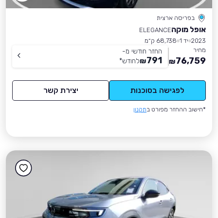
בפריסה ארצית
אופל מוקה
ELEGANCE
2023
יד 1
68,738 ק״מ
מחיר
החזר חודשי מ-
791
76,759
₪
לחודש
*
₪
לפגישה בסוכנות
יצירת קשר
*חישוב ההחזר מפורט ב
תקנון