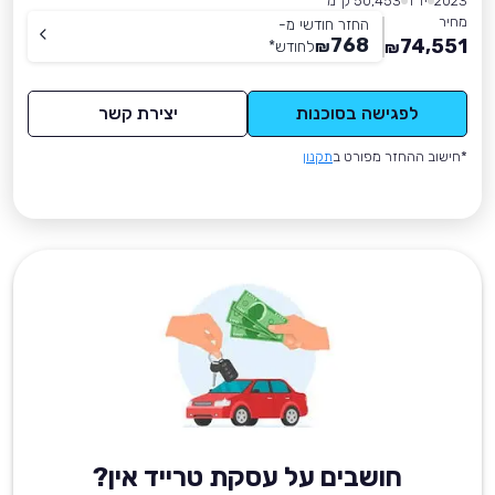
2023
יד 1
50,453 ק״מ
מחיר
החזר חודשי מ-
768
74,551
₪
לחודש
*
₪
לפגישה בסוכנות
יצירת קשר
*חישוב ההחזר מפורט ב
תקנון
חושבים על עסקת טרייד אין?