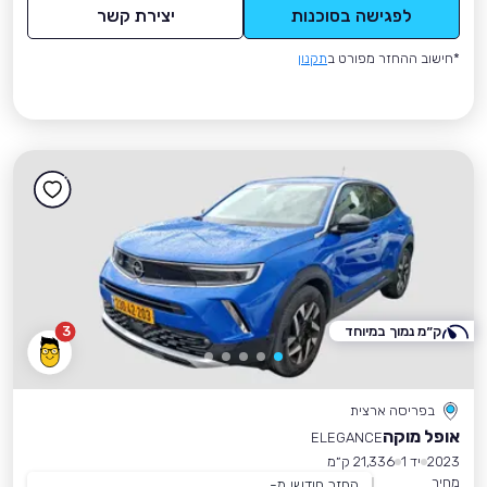
לפגישה בסוכנות
יצירת קשר
*חישוב ההחזר מפורט ב
תקנון
ק״מ נמוך במיוחד
3
בפריסה ארצית
אופל מוקה
ELEGANCE
2023
יד 1
21,336 ק״מ
מחיר
החזר חודשי מ-