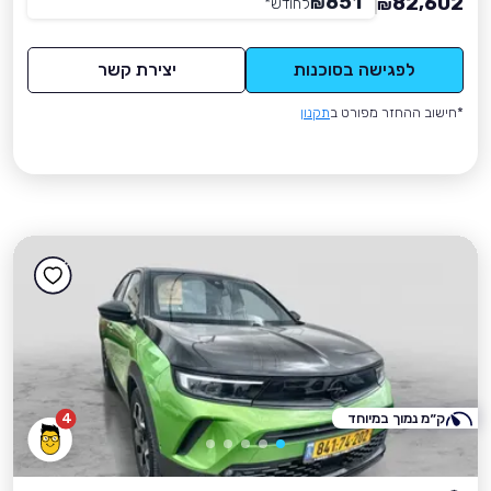
851
82,602
₪
לחודש
*
₪
לפגישה בסוכנות
יצירת קשר
*חישוב ההחזר מפורט ב
תקנון
ק״מ נמוך במיוחד
4