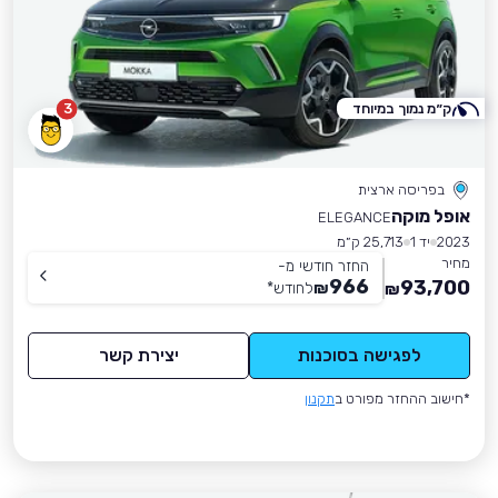
ק״מ נמוך במיוחד
3
בפריסה ארצית
אופל מוקה
ELEGANCE
2023
יד 1
25,713 ק״מ
מחיר
החזר חודשי מ-
966
93,700
₪
לחודש
*
₪
לפגישה בסוכנות
יצירת קשר
*חישוב ההחזר מפורט ב
תקנון