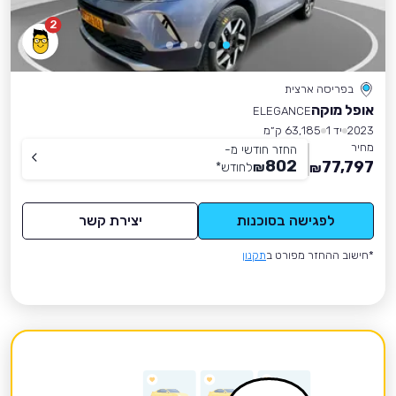
2
בפריסה ארצית
אופל מוקה
ELEGANCE
2023
יד 1
63,185 ק״מ
מחיר
החזר חודשי מ-
802
77,797
₪
לחודש
*
₪
לפגישה בסוכנות
יצירת קשר
*חישוב ההחזר מפורט ב
תקנון