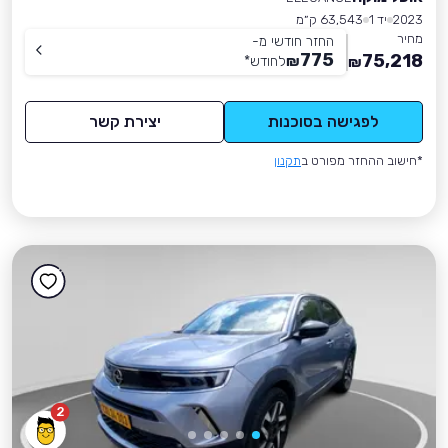
2023
יד 1
63,543 ק״מ
מחיר
החזר חודשי מ-
775
75,218
₪
לחודש
*
₪
לפגישה בסוכנות
יצירת קשר
*חישוב ההחזר מפורט ב
תקנון
2