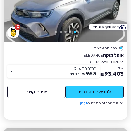
ק״מ נמוך במיוחד
3
בפריסה ארצית
אופל מוקה
ELEGANCE
2023
יד 1
12,756 ק״מ
מחיר
החזר חודשי מ-
963
93,403
₪
לחודש
*
₪
לפגישה בסוכנות
יצירת קשר
*חישוב ההחזר מפורט ב
תקנון