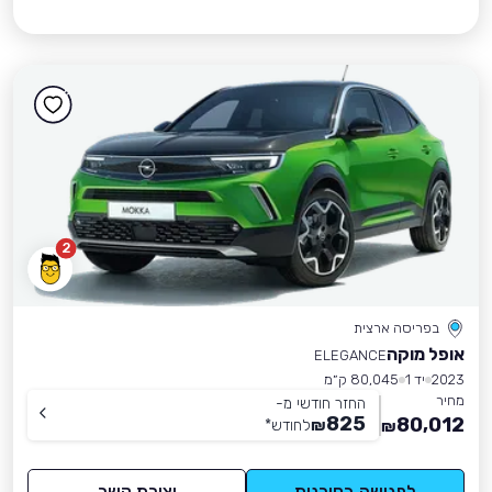
2
בפריסה ארצית
אופל מוקה
ELEGANCE
2023
יד 1
80,045 ק״מ
מחיר
החזר חודשי מ-
825
80,012
₪
לחודש
*
₪
לפגישה בסוכנות
יצירת קשר