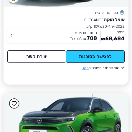
בפריסה ארצית
אופל מוקה
ELEGANCE
2023
יד 1
109,630 ק״מ
מחיר
החזר חודשי מ-
708
68,684
₪
לחודש
*
₪
לפגישה בסוכנות
יצירת קשר
*חישוב ההחזר מפורט ב
תקנון