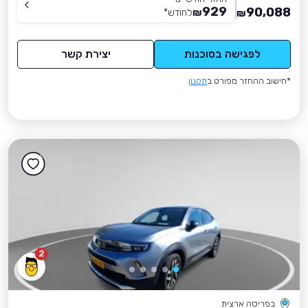
929
90,088
₪
לחודש
*
₪
לפגישה בסוכנות
יצירת קשר
*חישוב ההחזר מפורט ב
תקנון
2
בפריסה ארצית