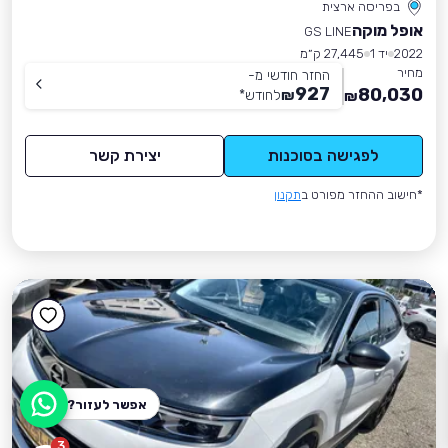
בפריסה ארצית
אופל מוקה
GS LINE
2022
יד 1
27,445 ק״מ
מחיר
החזר חודשי מ-
927
80,030
₪
לחודש
*
₪
לפגישה בסוכנות
יצירת קשר
*חישוב ההחזר מפורט ב
תקנון
אפשר לעזור?
3