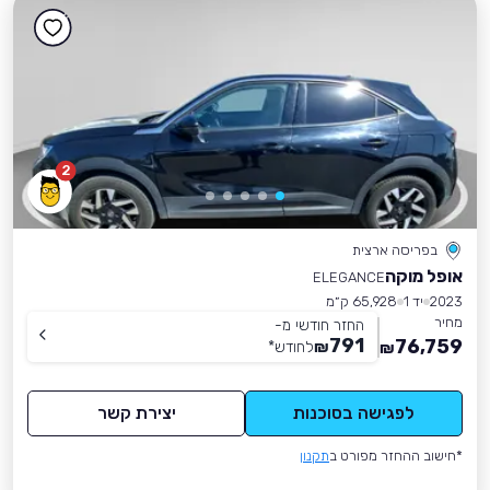
2
בפריסה ארצית
אופל מוקה
ELEGANCE
2023
יד 1
65,928 ק״מ
מחיר
החזר חודשי מ-
791
76,759
₪
לחודש
*
₪
לפגישה בסוכנות
יצירת קשר
*חישוב ההחזר מפורט ב
תקנון