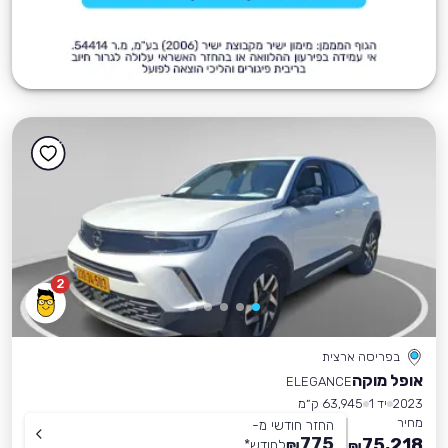
2
בפריסה ארצית
אופל מוקה
ELEGANCE
2023
יד 1
63,945 ק״מ
מחיר
החזר חודשי מ-
775
75,218
₪
לחודש
*
₪