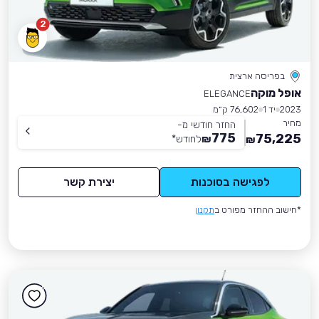
2
בפריסה ארצית
אופל מוקה
ELEGANCE
2023
יד 1
76,602 ק״מ
מחיר
החזר חודשי מ-
775
75,225
₪
לחודש
*
₪
לפגישה בסוכנות
יצירת קשר
*חישוב ההחזר מפורט ב
תקנון