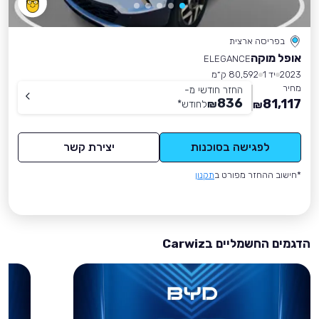
בפריסה ארצית
אופל מוקה
ELEGANCE
2023
יד 1
80,592 ק״מ
מחיר
החזר חודשי מ-
836
81,117
₪
לחודש
*
₪
לפגישה בסוכנות
יצירת קשר
*חישוב ההחזר מפורט ב
תקנון
הדגמים החשמליים בCarwiz