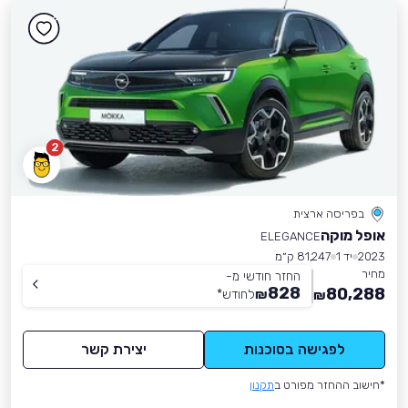
2
בפריסה ארצית
אופל מוקה
ELEGANCE
2023
יד 1
81,247 ק״מ
מחיר
החזר חודשי מ-
828
80,288
₪
לחודש
*
₪
לפגישה בסוכנות
יצירת קשר
*חישוב ההחזר מפורט ב
תקנון