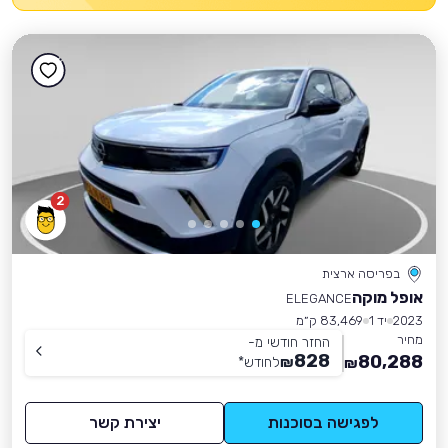
2
בפריסה ארצית
אופל מוקה
ELEGANCE
2023
יד 1
83,469 ק״מ
מחיר
החזר חודשי מ-
828
80,288
₪
לחודש
*
₪
לפגישה בסוכנות
יצירת קשר