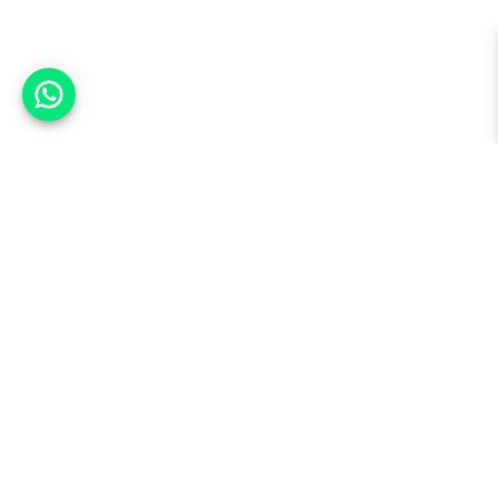
אפשר לעזור?
למעלה
רכבים
מי אנחנו
סננים מומלצים
מסחריות
מגזין
תקנון
משאיות
אינדקס סוכנויות
נגישות
בדיקת מימון
שאלות ותשובות
מדיניות פרטיות
טרייד אין
אבטחת מידע