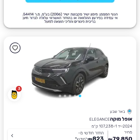
3
באר שבע
אופל מוקה
ELEGANCE
2024
יד 1
107,238 ק״מ
מחיר
החזר חודשי מ-
823
79,850
₪
לחודש
*
₪