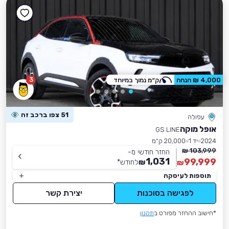
3
4,000 ₪ הנחה
ק״מ נמוך במיוחד
51 צפו ברכב זה
עפולה
אופל מוקה
GS LINE
2024
יד 1
20,000 ק״מ
103,999 ₪
החזר חודשי מ-
1,031
99,999
₪
לחודש
*
₪
תוספות לעיסקה
לפגישה בסוכנות
יצירת קשר
*חישוב ההחזר מפורט ב
תקנון