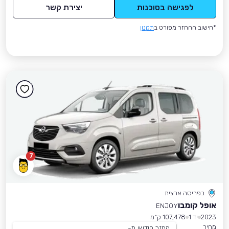
לפגישה בסוכנות
יצירת קשר
*חישוב ההחזר מפורט ב
תקנון
7
בפריסה ארצית
אופל קומבו
ENJOY
2023
יד 1
107,478 ק״מ
מחיר
החזר חודשי מ-