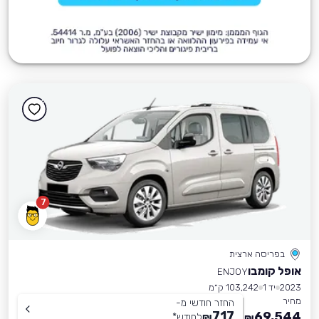
7
בפריסה ארצית
אופל קומבו
ENJOY
2023
יד 1
103,242 ק״מ
מחיר
החזר חודשי מ-
717
69,544
₪
לחודש
*
₪