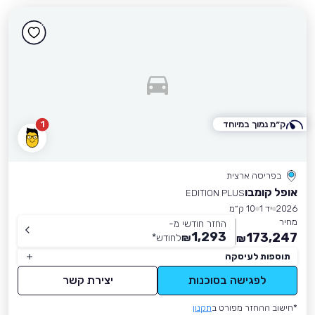
ק״מ נמוך במיוחד
1
בפריסה ארצית
אופל קומבו
EDITION PLUS
2026
יד 1
10 ק״מ
מחיר
החזר חודשי מ-
1,293
173,247
₪
לחודש
*
₪
תוספות לעיסקה
לפגישה בסוכנות
יצירת קשר
*חישוב ההחזר מפורט ב
תקנון