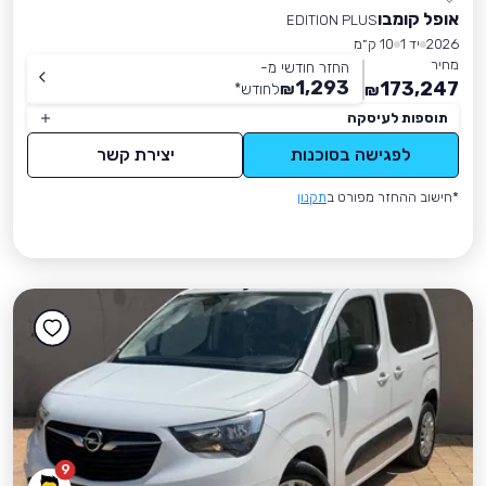
אופל קומבו
EDITION PLUS
2026
יד 1
10 ק״מ
מחיר
החזר חודשי מ-
1,293
173,247
₪
לחודש
*
₪
תוספות לעיסקה
לפגישה בסוכנות
יצירת קשר
*חישוב ההחזר מפורט ב
תקנון
9