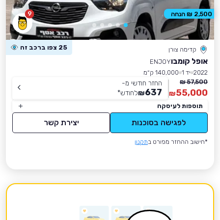
9
2,500 ₪ הנחה
25 צפו ברכב זה
קדימה צורן
אופל קומבו
ENJOY
2022
יד 1
140,000 ק״מ
57,500 ₪
החזר חודשי מ-
637
55,000
₪
לחודש
*
₪
תוספות לעיסקה
לפגישה בסוכנות
יצירת קשר
*חישוב ההחזר מפורט ב
תקנון