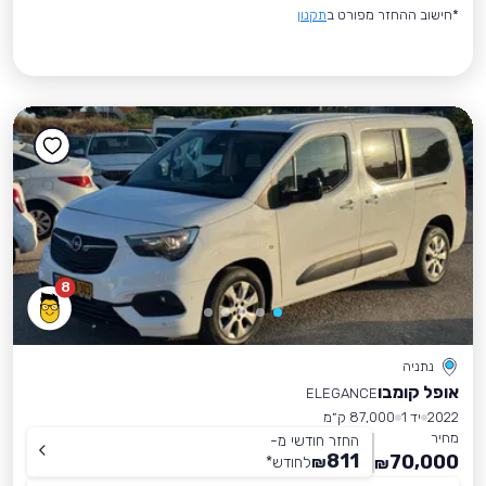
*חישוב ההחזר מפורט ב
תקנון
8
נתניה
אופל קומבו
ELEGANCE
2022
יד 1
87,000 ק״מ
מחיר
החזר חודשי מ-
811
70,000
₪
לחודש
*
₪