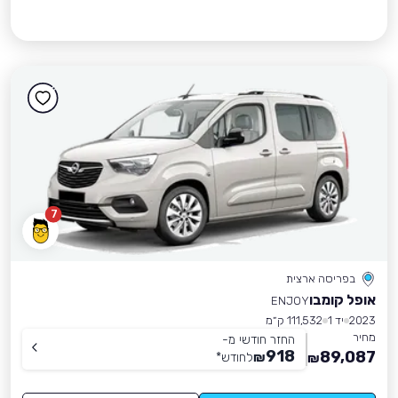
7
בפריסה ארצית
אופל קומבו
ENJOY
2023
יד 1
111,532 ק״מ
מחיר
החזר חודשי מ-
918
89,087
₪
לחודש
*
₪