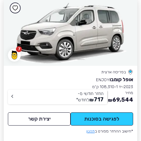
7
בפריסה ארצית
אופל קומבו
ENJOY
2023
יד 1
108,310 ק״מ
מחיר
החזר חודשי מ-
717
69,544
₪
לחודש
*
₪
לפגישה בסוכנות
יצירת קשר
*חישוב ההחזר מפורט ב
תקנון