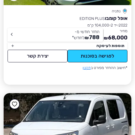
נתניה
אופל קומבו
EDITION PLUS
2022
יד 2
104,000 ק״מ
מחיר
החזר חודשי מ-
788
68,000
₪
לחודש
*
₪
תוספות לעיסקה
לפגישה בסוכנות
יצירת קשר
*חישוב ההחזר מפורט ב
תקנון