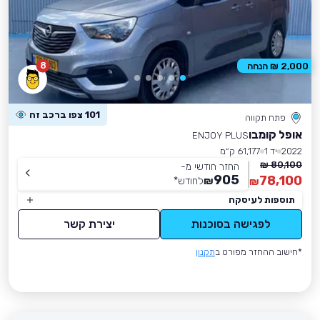
8
2,000 ₪ הנחה
101 צפו ברכב זה
פתח תקווה
אופל קומבו
ENJOY PLUS
2022
יד 1
61,177 ק״מ
80,100 ₪
החזר חודשי מ-
905
78,100
₪
לחודש
*
₪
תוספות לעיסקה
לפגישה בסוכנות
יצירת קשר
*חישוב ההחזר מפורט ב
תקנון