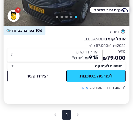
ק״מ נמוך במיוחד
9
106 צפו ברכב זה
נתניה
אופל קומבו
ELEGANCE
2022
יד 1
57,000 ק״מ
מחיר
החזר חודשי מ-
915
79,000
₪
לחודש
*
₪
תוספות לעיסקה
לפגישה בסוכנות
יצירת קשר
*חישוב ההחזר מפורט ב
תקנון
1