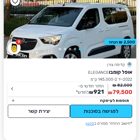
9
2,500 ₪ הנחה
קדימה צורן
אופל קומבו
ELEGANCE
2022
יד 2
145,000 ק״מ
82,000 ₪
החזר חודשי מ-
921
79,500
₪
לחודש
*
₪
תוספות לעיסקה
לפגישה בסוכנות
יצירת קשר
*חישוב ההחזר מפורט ב
תקנון