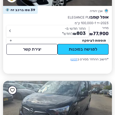
39 צפו ברכב זה
אבן יהודה
אופל קומבו
ELEGANCE PL
2023
יד 1
100,000 ק״מ
מחיר
החזר חודשי מ-
803
77,900
₪
לחודש
*
₪
תוספות לעיסקה
לפגישה בסוכנות
יצירת קשר
*חישוב ההחזר מפורט ב
תקנון