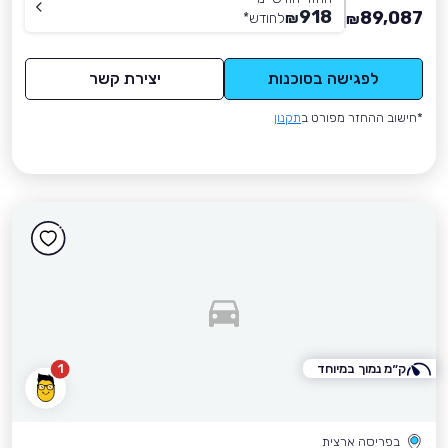
918
89,087
₪
לחודש
*
₪
לפגישה בסוכנות
יצירת קשר
*חישוב ההחזר מפורט ב
תקנון
ק״מ נמוך במיוחד
1
בפריסה ארצית