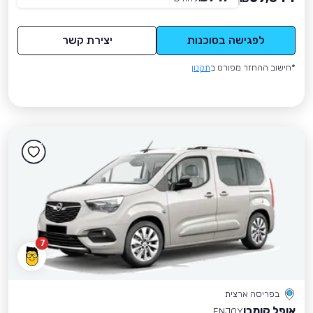
לפגישה בסוכנות
יצירת קשר
*חישוב ההחזר מפורט ב
תקנון
7
בפריסה ארצית
אופל קומבו
ENJOY