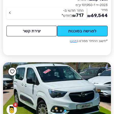
2023
יד 1
101,950 ק״מ
מחיר
החזר חודשי מ-
717
69,544
₪
לחודש
*
₪
לפגישה בסוכנות
יצירת קשר
*חישוב ההחזר מפורט ב
תקנון
8