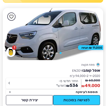
7
11,000 ₪ הנחה
פתח תקווה
אופל קומבו
ENJOY
2020
יד 2
94,000 ק״מ
60,000 ₪
החזר חודשי מ-
536
49,000
₪
לחודש
*
₪
תוספות לעיסקה
לפגישה בסוכנות
יצירת קשר