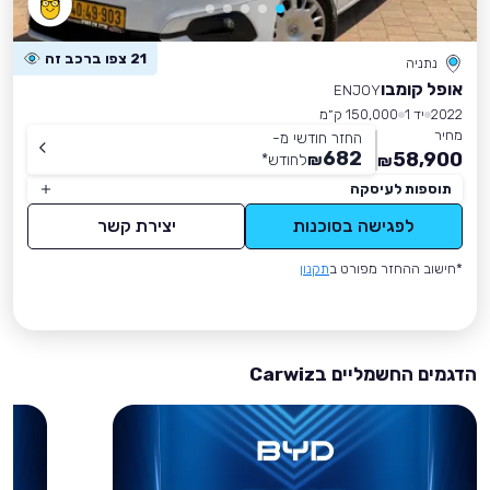
21 צפו ברכב זה
נתניה
אופל קומבו
ENJOY
2022
יד 1
150,000 ק״מ
מחיר
החזר חודשי מ-
682
58,900
₪
לחודש
*
₪
תוספות לעיסקה
לפגישה בסוכנות
יצירת קשר
*חישוב ההחזר מפורט ב
תקנון
הדגמים החשמליים בCarwiz