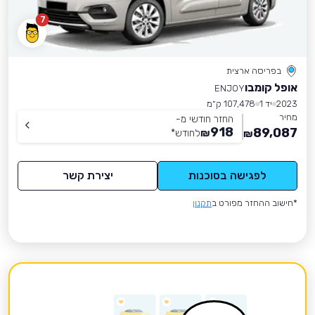
7
בפריסה ארצית
אופל קומבו
ENJOY
2023
יד 1
107,478 ק״מ
מחיר
החזר חודשי מ-
918
89,087
₪
לחודש
*
₪
לפגישה בסוכנות
יצירת קשר
*חישוב ההחזר מפורט ב
תקנון