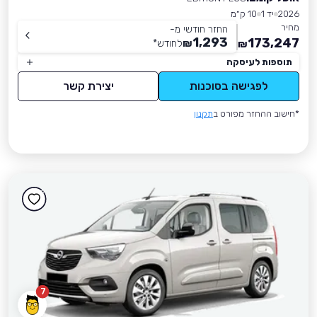
2026
יד 1
10 ק״מ
מחיר
החזר חודשי מ-
1,293
173,247
₪
לחודש
*
₪
תוספות לעיסקה
לפגישה בסוכנות
יצירת קשר
*חישוב ההחזר מפורט ב
תקנון
7