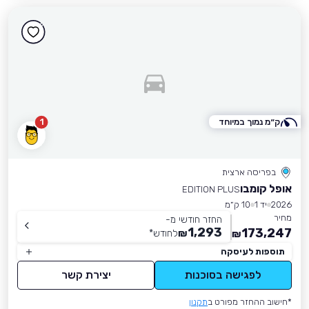
ק״מ נמוך במיוחד
1
בפריסה ארצית
אופל קומבו
EDITION PLUS
2026
יד 1
10 ק״מ
מחיר
החזר חודשי מ-
1,293
173,247
₪
לחודש
*
₪
תוספות לעיסקה
לפגישה בסוכנות
יצירת קשר
*חישוב ההחזר מפורט ב
תקנון