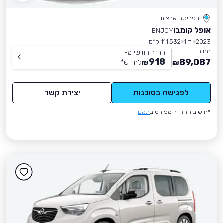
בפריסה ארצית
אופל קומבו
ENJOY
2023
יד 1
111,532 ק״מ
מחיר
החזר חודשי מ-
918
89,087
₪
לחודש
*
₪
לפגישה בסוכנות
יצירת קשר
*חישוב ההחזר מפורט ב
תקנון