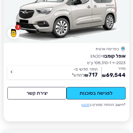
7
בפריסה ארצית
אופל קומבו
ENJOY
2023
יד 1
108,310 ק״מ
מחיר
החזר חודשי מ-
717
69,544
₪
לחודש
*
₪
לפגישה בסוכנות
יצירת קשר
*חישוב ההחזר מפורט ב
תקנון