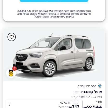
7
בפריסה ארצית
אופל קומבו
ENJOY
2023
יד 1
101,950 ק״מ
מחיר
החזר חודשי מ-
717
69,544
₪
לחודש
*
₪