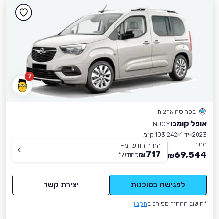
7
בפריסה ארצית
אופל קומבו
ENJOY
2023
יד 1
103,242 ק״מ
מחיר
החזר חודשי מ-
717
69,544
₪
לחודש
*
₪
לפגישה בסוכנות
יצירת קשר
*חישוב ההחזר מפורט ב
תקנון