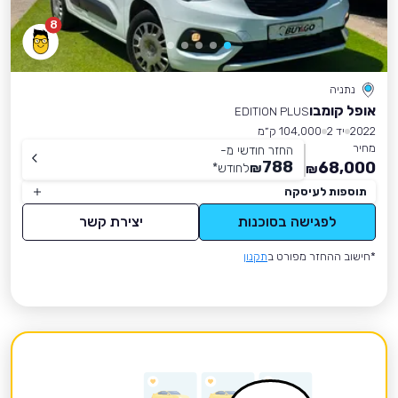
8
נתניה
אופל קומבו
EDITION PLUS
2022
יד 2
104,000 ק״מ
מחיר
החזר חודשי מ-
788
68,000
₪
לחודש
*
₪
תוספות לעיסקה
לפגישה בסוכנות
יצירת קשר
*חישוב ההחזר מפורט ב
תקנון