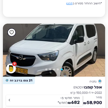
*חישוב ההחזר מפורט ב
תקנון
9
21 צפו ברכב זה
נתניה
אופל קומבו
ENJOY
2022
יד 1
150,000 ק״מ
מחיר
החזר חודשי מ-
682
58,900
₪
לחודש
*
₪