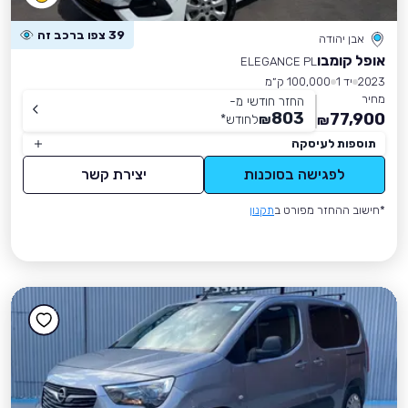
39 צפו ברכב זה
אבן יהודה
אופל קומבו
ELEGANCE PL
2023
יד 1
100,000 ק״מ
מחיר
החזר חודשי מ-
803
77,900
₪
לחודש
*
₪
תוספות לעיסקה
לפגישה בסוכנות
יצירת קשר
*חישוב ההחזר מפורט ב
תקנון