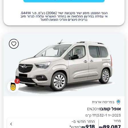
7
בפריסה ארצית
אופל קומבו
ENJOY
2023
יד 1
111,532 ק״מ
מחיר
החזר חודשי מ-
918
89,087
₪
לחודש
*
₪