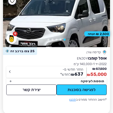
9
2,500 ₪ הנחה
25 צפו ברכב זה
קדימה צורן
אופל קומבו
ENJOY
2022
יד 1
140,000 ק״מ
57,500 ₪
החזר חודשי מ-
637
55,000
₪
לחודש
*
₪
תוספות לעיסקה
לפגישה בסוכנות
יצירת קשר
*חישוב ההחזר מפורט ב
תקנון