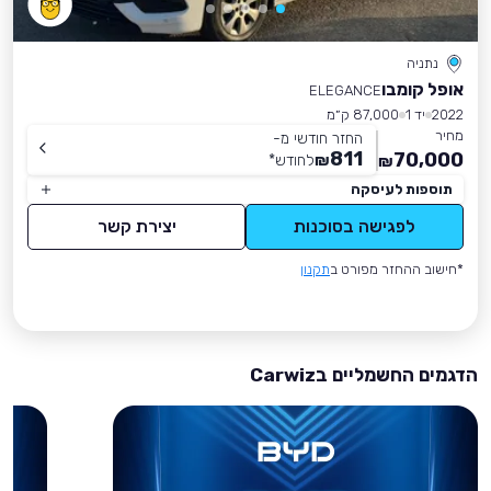
נתניה
אופל קומבו
ELEGANCE
2022
יד 1
87,000 ק״מ
מחיר
החזר חודשי מ-
811
70,000
₪
לחודש
*
₪
תוספות לעיסקה
לפגישה בסוכנות
יצירת קשר
*חישוב ההחזר מפורט ב
תקנון
הדגמים החשמליים בCarwiz