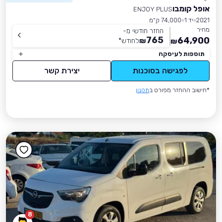
אופל קומבו
ENJOY PLUS
2021
יד 1
74,000 ק״מ
מחיר
החזר חודשי מ-
765
64,900
₪
לחודש
*
₪
תוספות לעיסקה
לפגישה בסוכנות
יצירת קשר
*חישוב ההחזר מפורט ב
תקנון
8