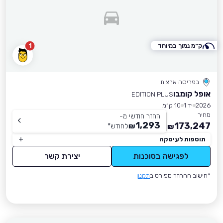
ק״מ נמוך במיוחד
1
בפריסה ארצית
אופל קומבו
EDITION PLUS
2026
יד 1
10 ק״מ
מחיר
החזר חודשי מ-
1,293
173,247
₪
לחודש
*
₪
תוספות לעיסקה
לפגישה בסוכנות
יצירת קשר
*חישוב ההחזר מפורט ב
תקנון