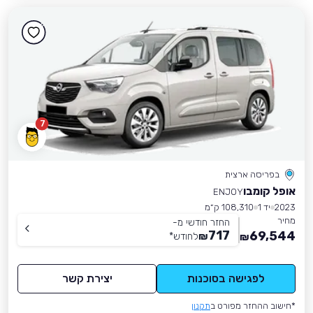
7
בפריסה ארצית
אופל קומבו
ENJOY
2023
יד 1
108,310 ק״מ
מחיר
החזר חודשי מ-
717
69,544
₪
לחודש
*
₪
לפגישה בסוכנות
יצירת קשר
*חישוב ההחזר מפורט ב
תקנון