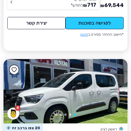
717
69,544
₪
לחודש
*
₪
לפגישה בסוכנות
יצירת קשר
*חישוב ההחזר מפורט ב
תקנון
8
20 צפו ברכב זה
ראשון לציון