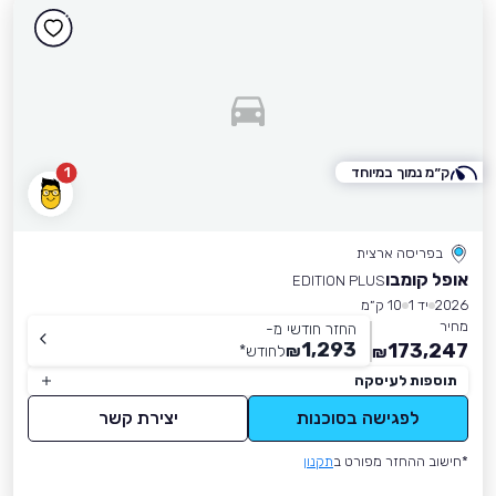
ק״מ נמוך במיוחד
1
בפריסה ארצית
אופל קומבו
EDITION PLUS
2026
יד 1
10 ק״מ
מחיר
החזר חודשי מ-
1,293
173,247
₪
לחודש
*
₪
תוספות לעיסקה
לפגישה בסוכנות
יצירת קשר
*חישוב ההחזר מפורט ב
תקנון