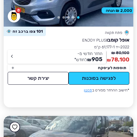
8
2,000 ₪ הנחה
101 צפו ברכב זה
פתח תקווה
אופל קומבו
ENJOY PLUS
2022
יד 1
61,177 ק״מ
80,100 ₪
החזר חודשי מ-
905
78,100
₪
לחודש
*
₪
תוספות לעיסקה
לפגישה בסוכנות
יצירת קשר
*חישוב ההחזר מפורט ב
תקנון