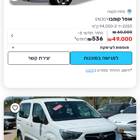
פתח תקווה
אופל קומבו
ENJOY
2020
יד 2
94,000 ק״מ
60,000 ₪
החזר חודשי מ-
536
49,000
₪
לחודש
*
₪
תוספות לעיסקה
לפגישה בסוכנות
יצירת קשר
*חישוב ההחזר מפורט ב
תקנון