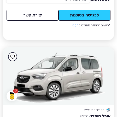
לפגישה בסוכנות
יצירת קשר
*חישוב ההחזר מפורט ב
תקנון
7
בפריסה ארצית
אופל קומבו
ENJOY