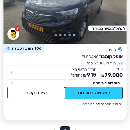
ק״מ נמוך במיוחד
9
106 צפו ברכב זה
נתניה
אופל קומבו
ELEGANCE
2022
יד 1
57,000 ק״מ
מחיר
החזר חודשי מ-
915
79,000
₪
לחודש
*
₪
תוספות לעיסקה
לפגישה בסוכנות
יצירת קשר
*חישוב ההחזר מפורט ב
תקנון