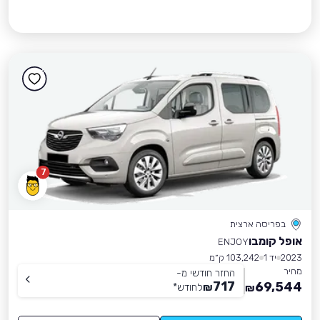
7
בפריסה ארצית
אופל קומבו
ENJOY
2023
יד 1
103,242 ק״מ
מחיר
החזר חודשי מ-
717
69,544
₪
לחודש
*
₪