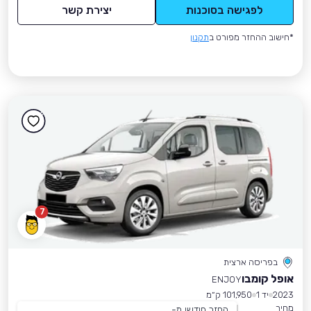
לפגישה בסוכנות
יצירת קשר
*חישוב ההחזר מפורט ב
תקנון
7
בפריסה ארצית
אופל קומבו
ENJOY
2023
יד 1
101,950 ק״מ
מחיר
החזר חודשי מ-