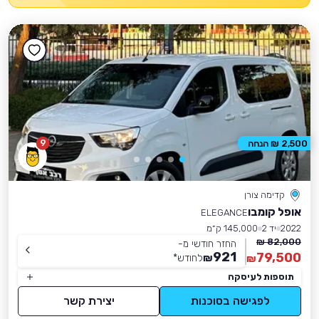
9
2,500 ₪ הנחה
קדימה צורן
אופל קומבו
ELEGANCE
2022
יד 2
145,000 ק״מ
82,000 ₪
החזר חודשי מ-
921
79,500
₪
לחודש
*
₪
תוספות לעיסקה
לפגישה בסוכנות
יצירת קשר