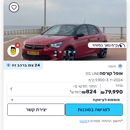
ק״מ נמוך במיוחד
4
24 צפו ברכב זה
חיפה
אופל קורסה
GS LINE
2024
יד 3
9,900 ק״מ
מחיר
החזר חודשי מ-
824
79,990
₪
לחודש
*
₪
תוספות לעיסקה
לפגישה בסוכנות
יצירת קשר
*חישוב ההחזר מפורט ב
תקנון