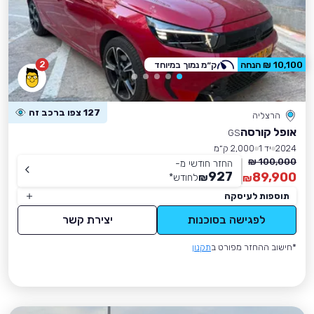
2
10,100 ₪ הנחה
ק״מ נמוך במיוחד
127 צפו ברכב זה
הרצליה
אופל קורסה
GS
2024
יד 1
2,000 ק״מ
100,000 ₪
החזר חודשי מ-
927
89,900
₪
לחודש
*
₪
תוספות לעיסקה
לפגישה בסוכנות
יצירת קשר
*חישוב ההחזר מפורט ב
תקנון