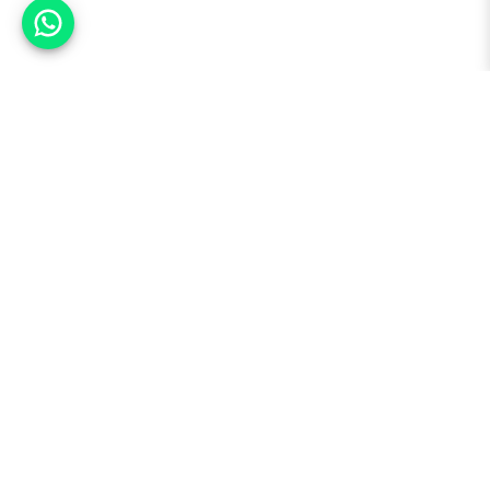
אפשר לעזור?
למעלה
רכבים
מי אנחנו
סננים מומלצים
מסחריות
מגזין
תקנון
משאיות
אינדקס סוכנויות
נגישות
בדיקת מימון
שאלות ותשובות
מדיניות פרטיות
טרייד אין
אבטחת מידע
מחקר