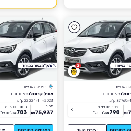
וך במיוחד
2
ק״מ נמוך במיוחד
סה ארצית
בפריסה ארצית
וסלנד
אופל קרוסלנד
EDITION
EDITION
37,768 ק״מ
2023
יד 1
22,224 ק״מ
מחיר
החזר חודשי מ-
החזר חודשי מ-
783
798
75,937
7
₪
לחודש
*
₪
לחודש
*
₪
₪
ה בסוכנות
יצירת קשר
לפגישה בסוכנות
יצי