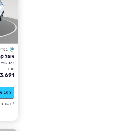
בפרי
אופל קר
2023
יד 1
מחיר
3,691
לפגיש
*חישוב הה