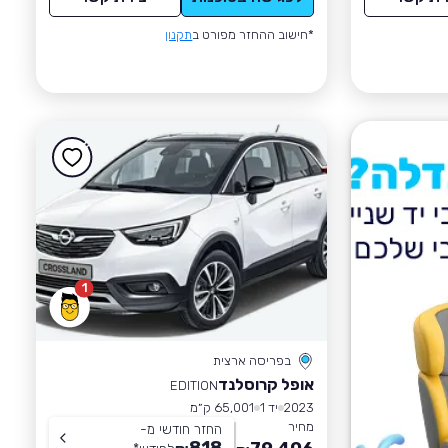
*חישוב ההחזר מפורט ב
תקנון
1
בפריסה ארצית
אופל קרוסלנד
EDITION
2023
יד 1
65,001 ק״מ
מחיר
החזר חודשי מ-