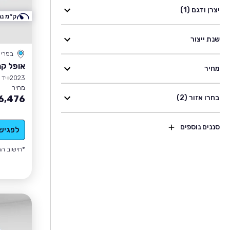
יצרן ודגם (1)
ק״מ נמ
שנת ייצור
בפרי
אופל קר
מחיר
2023
יד 1
מחיר
בחרו אזור (2)
6,476
סננים נוספים
לפגיש
*חישוב הה