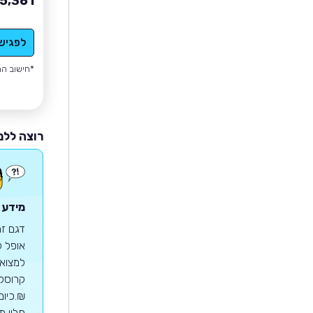
5,361
לפגיש
*חישוב הה
רוצה ללמ
מידע 
תלוי מ