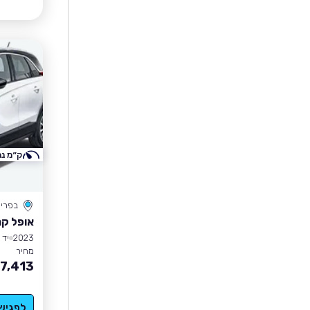
ק״מ נמ
בפרי
אופל קר
2023
יד 1
מחיר
7,413
לפגיש