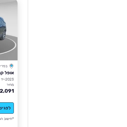
בפרי
אופל קר
2023
יד 2
מחיר
2,091
לפגיש
*חישוב הה