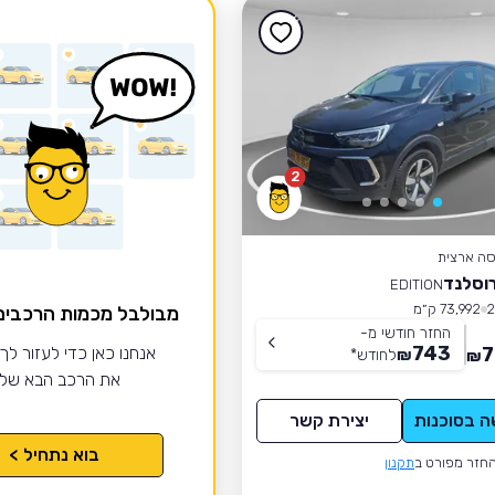
2
סה ארצית
וסלנד
EDITION
73,992 ק״מ
מבולבל מכמות הרכבי
החזר חודשי מ-
743
7
אנחנו כאן כדי לעזור לך
₪
לחודש
*
₪
את הרכב הבא של
ה בסוכנות
יצירת קשר
בוא נתחיל >
חזר מפורט ב
תקנון