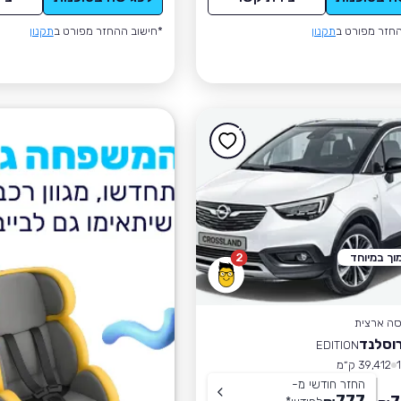
חזר מפורט ב
תקנון
*חישוב ההחזר מפורט ב
תקנון
וך במיוחד
2
סה ארצית
וסלנד
EDITION
39,412 ק״מ
החזר חודשי מ-