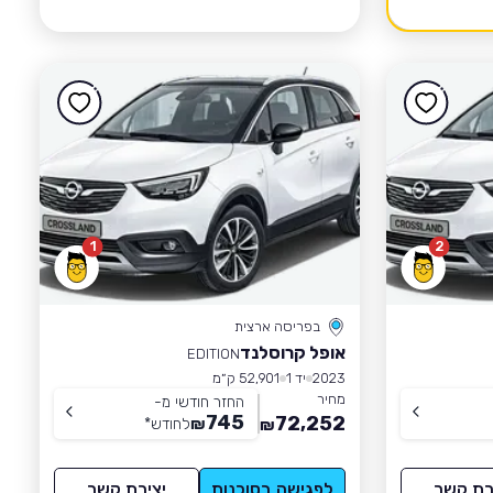
1
2
בפריסה ארצית
אופל קרוסלנד
EDITION
2023
יד 1
52,901 ק״מ
מחיר
החזר חודשי מ-
745
72,252
₪
לחודש
*
₪
רת קשר
לפגישה בסוכנות
יצירת קשר