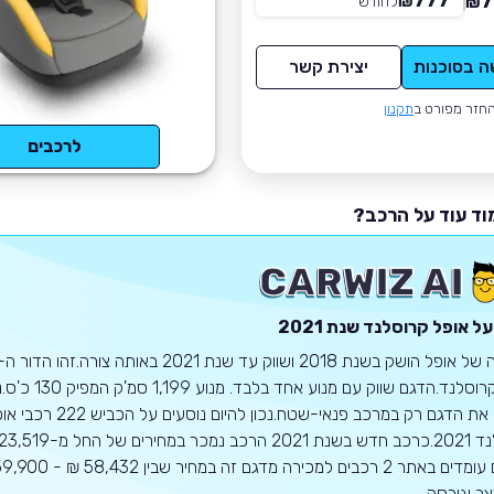
777
7
₪
לחודש
*
₪
ה בסוכנות
יצירת קשר
חזר מפורט ב
תקנון
לרכבים
וד עוד על הרכב?
על
אופל
קרוסלנד
שנת 2021
אופל קרוסלנד.הדגם שווק עם מנוע אחד בלבד. מנוע 
למצוא את הדגם רק במרכב פנאי-שטח.נכון להיום נוסעים על הכבי
קרוסלנד 2021.כרכב חדש בשנת 2021 הרכב נמכר במחירים של החל 
צב וגירסה.