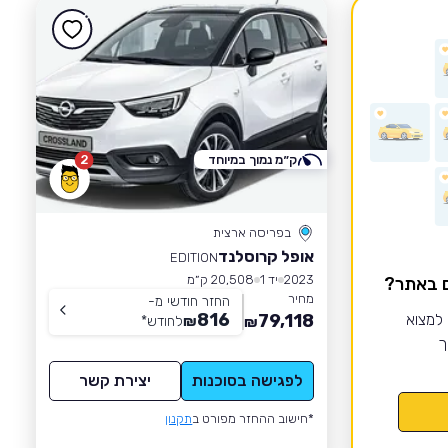
ק״מ נמוך במיוחד
2
בפריסה ארצית
אופל קרוסלנד
EDITION
2023
יד 1
20,508 ק״מ
ם באתר?
מחיר
החזר חודשי מ-
816
 למצוא
79,118
₪
לחודש
*
₪
ך
לפגישה בסוכנות
יצירת קשר
*חישוב ההחזר מפורט ב
תקנון