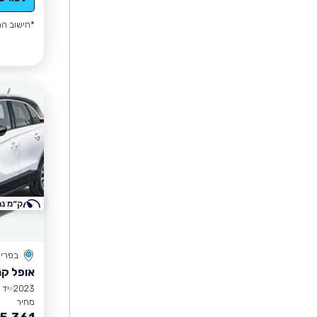
*חישוב הה
ק״מ נמ
בפרי
אופל קר
2023
יד 1
מחיר