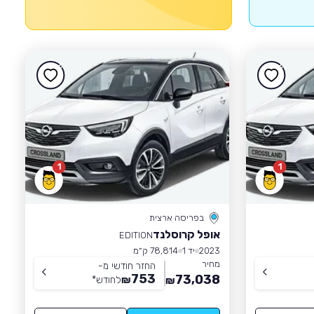
1
1
בפריסה ארצית
אופל קרוסלנד
EDITION
2023
יד 1
78,814 ק״מ
מחיר
החזר חודשי מ-
753
73,038
₪
לחודש
*
₪