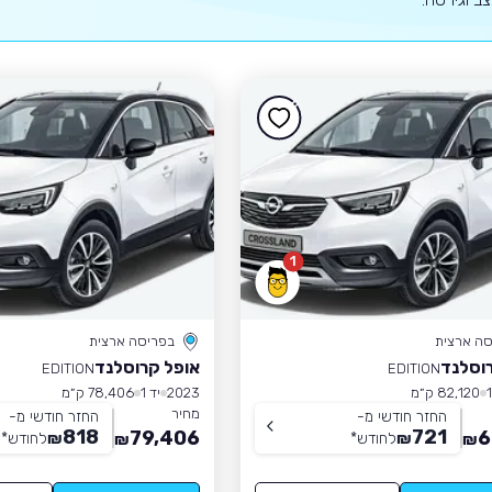
1
סה ארצית
בפריסה ארצית
וסלנד
אופל קרוסלנד
EDITION
EDITION
82,120 ק״מ
2023
יד 1
78,406 ק״מ
מחיר
החזר חודשי מ-
החזר חודשי מ-
818
721
79,406
6
₪
לחודש
*
₪
לחודש
*
₪
₪