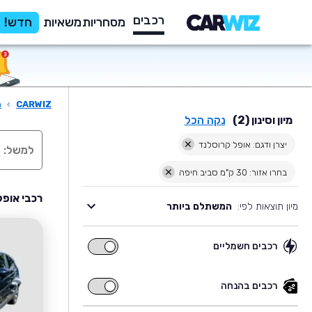
רכבים
מסחריות
משאיות
חדש!
CARWIZ
›
ר
מיון וסינון (2)
נקה הכל
יצרן ודגם: אופל קרוסלנד
בחרו אזור: 30 ק"מ סביב חיפה
רכבי אופל
מיון תוצאות לפי:
המשתלם ביותר
רכבים חשמליים
רכבים
חשמליים
רכבים בהנחה
רכבים
בהנחה