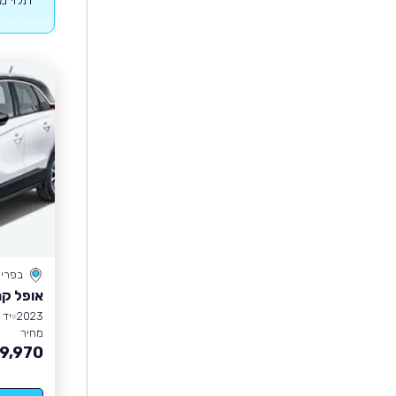
בפרי
אופל קר
2023
יד 1
מחיר
9,970