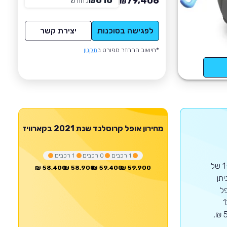
818
79,406
₪
לחודש
*
₪
לפגישה בסוכנות
יצירת קשר
*חישוב ההחזר מפורט ב
תקנון
מחירון
אופל
קרוסלנד
שנת 2021
בקארוויז
1
רכבים
0
רכבים
1
רכבים
דגם זה של אופל הושק בשנת 2018 ושווק עד שנת 2021 באותה צורה.זהו הדור ה-1 של
58,400 ₪
58,900 ₪
59,400 ₪
59,900 ₪
1,199 סמ'ק המפיק 130 כ'ס.ניתן
ש 222 רכבי אופל
מ-123,519
₪.כיום עומדים באתר 2 רכבים למכירה מדגם זה במחיר שבין 58,432 ₪ - 59,900 ₪,