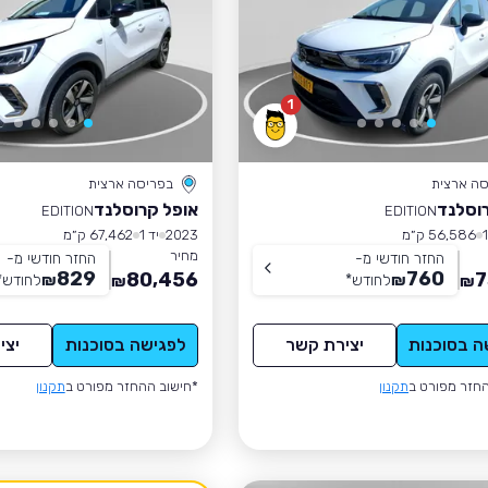
1
סה ארצית
בפריסה ארצית
וסלנד
אופל קרוסלנד
EDITION
EDITION
56,586 ק״מ
2023
יד 1
67,462 ק״מ
מחיר
החזר חודשי מ-
החזר חודשי מ-
829
760
80,456
7
₪
לחודש
*
₪
לחודש
*
₪
₪
ה בסוכנות
יצירת קשר
לפגישה בסוכנות
יצי
חזר מפורט ב
תקנון
*חישוב ההחזר מפורט ב
תקנון