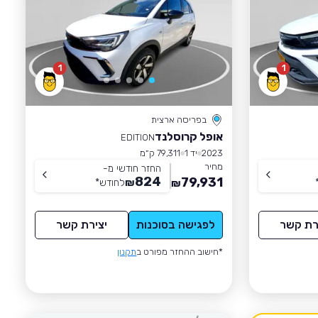
1
1
בפריסה ארצית
אופל קרוסלנד
EDITION
2023
יד 1
79,311 ק״מ
מחיר
החזר חודשי מ-
824
79,931
₪
לחודש
*
₪
רת קשר
לפגישה בסוכנות
יצירת קשר
*חישוב ההחזר מפורט ב
תקנון