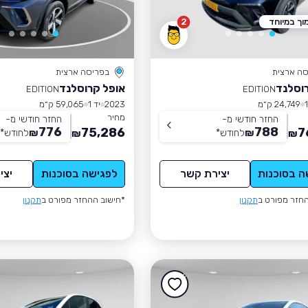
וך במיוחד
2
סה ארצית
בפריסה ארצית
וסלנד
אופל קרוסלנד
EDITION
EDITION
24,749 ק״מ
2023
יד 1
59,065 ק״מ
מחיר
החזר חודשי מ-
החזר חודשי מ-
776
788
75,286
7
₪
לחודש
*
₪
לחודש
*
₪
₪
ה בסוכנות
יצירת קשר
לפגישה בסוכנות
יצי
חזר מפורט ב
תקנון
*חישוב ההחזר מפורט ב
תקנון