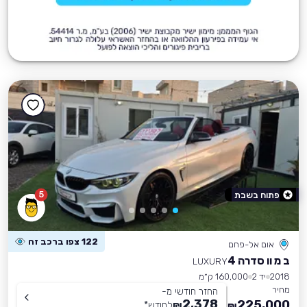
5
פתוח בשבת
122 צפו ברכב זה
אום אל-פחם
ב מ וו סדרה 4
LUXURY
2018
יד 2
160,000 ק״מ
מחיר
החזר חודשי מ-
2,378
225,000
₪
לחודש
*
₪