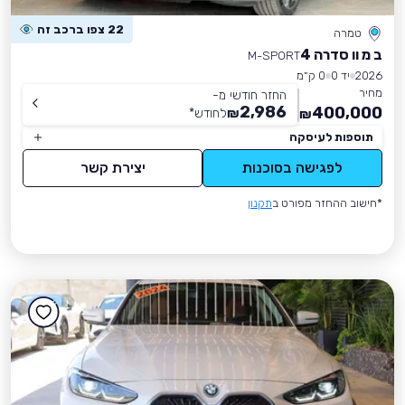
22 צפו ברכב זה
טמרה
ב מ וו סדרה 4
M-SPORT
2026
יד 0
0 ק״מ
מחיר
החזר חודשי מ-
2,986
400,000
₪
לחודש
*
₪
תוספות לעיסקה
לפגישה בסוכנות
יצירת קשר
*חישוב ההחזר מפורט ב
תקנון