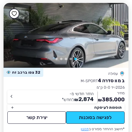
32 צפו ברכב זה
עפולה
ב מ וו סדרה 4
M-SPORT
2026
יד 0
0 ק״מ
מחיר
החזר חודשי מ-
2,874
385,000
₪
לחודש
*
₪
תוספות לעיסקה
לפגישה בסוכנות
יצירת קשר
*חישוב ההחזר מפורט ב
תקנון