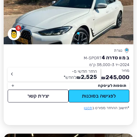
5
נצרת
ב מ וו סדרה 4
M-SPORT
2024
יד 3
38,000 ק״מ
מחיר
החזר חודשי מ-
2,525
245,000
₪
לחודש
*
₪
תוספות לעיסקה
לפגישה בסוכנות
יצירת קשר
*חישוב ההחזר מפורט ב
תקנון