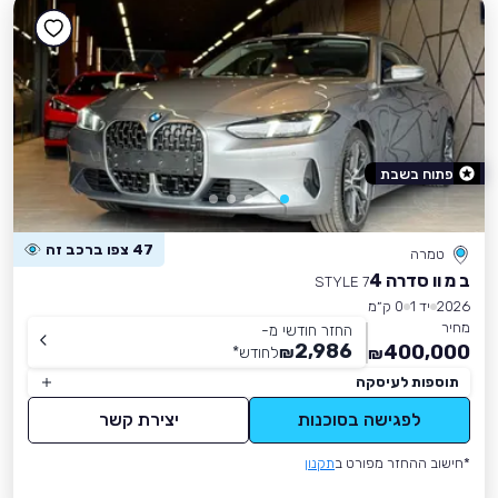
פתוח בשבת
47 צפו ברכב זה
טמרה
ב מ וו סדרה 4
STYLE 7
2026
יד 1
0 ק״מ
מחיר
החזר חודשי מ-
2,986
400,000
₪
לחודש
*
₪
תוספות לעיסקה
לפגישה בסוכנות
יצירת קשר
*חישוב ההחזר מפורט ב
תקנון