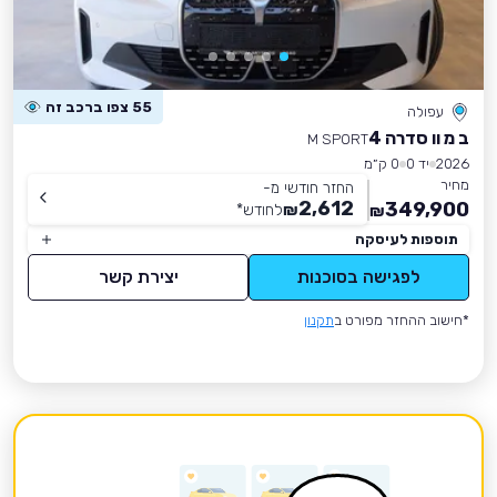
55 צפו ברכב זה
עפולה
ב מ וו סדרה 4
M SPORT
2026
יד 0
0 ק״מ
מחיר
החזר חודשי מ-
2,612
349,900
₪
לחודש
*
₪
תוספות לעיסקה
לפגישה בסוכנות
יצירת קשר
*חישוב ההחזר מפורט ב
תקנון