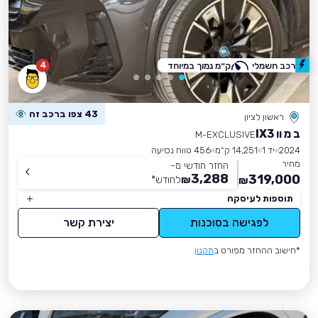
4
רכב חשמלי
ק״מ נמוך במיוחד
43 צפו ברכב זה
ראשון לציון
ב מ וו IX3
M-EXCLUSIVE
2024
יד 1
14,251 ק״מ
456 טווח נסיעה
מחיר
החזר חודשי מ-
3,288
319,000
₪
לחודש
*
₪
תוספות לעיסקה
לפגישה בסוכנות
יצירת קשר
*חישוב ההחזר מפורט ב
תקנון