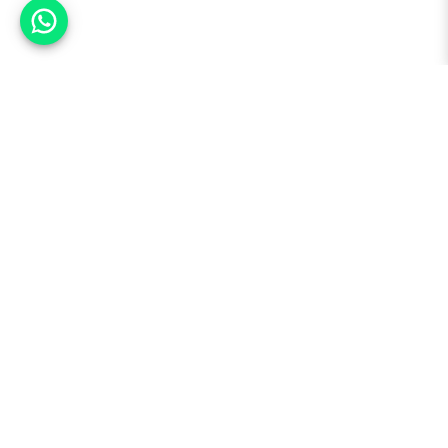
אפשר לעזור?
למעלה
רכבים
מי אנחנו
סננים מומלצים
מסחריות
מגזין
תקנון
משאיות
אינדקס סוכנויות
נגישות
בדיקת מימון
שאלות ותשובות
מדיניות פרטיות
טרייד אין
אבטחת מידע
מחקר