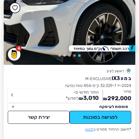
4
רכב חשמלי
ק״מ נמוך במיוחד
ראשון לציון
ב מ וו IX3
M-EXCLUSIVE
2024
יד 1
32,029 ק״מ
456 טווח נסיעה
מחיר
החזר חודשי מ-
3,010
292,000
₪
לחודש
*
₪
תוספות לעיסקה
לפגישה בסוכנות
יצירת קשר
*חישוב ההחזר מפורט ב
תקנון