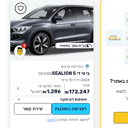
ק״מ נמוך במיוחד
1
בפריסה ארצית
בי ווי די SEALION 5
DESIGN
2026
יד 1
10 ק״מ
ם באתר?
מחיר
החזר חודשי מ-
1,286
 למצוא
172,247
₪
לחודש
*
₪
ך
תוספות לעיסקה
לפגישה בסוכנות
יצירת קשר
*חישוב ההחזר מפורט ב
תקנון