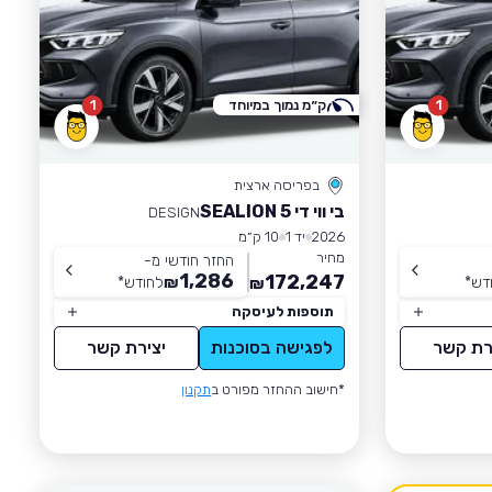
1
ק״מ נמוך במיוחד
1
בפריסה ארצית
בי ווי די SEALION 5
DESIGN
2026
יד 1
10 ק״מ
מחיר
החזר חודשי מ-
1,286
172,247
דש
*
₪
לחודש
*
₪
תוספות לעיסקה
רת קשר
לפגישה בסוכנות
יצירת קשר
*חישוב ההחזר מפורט ב
תקנון