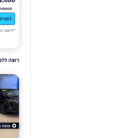
2,000
תוספות
לפגיש
*חישוב הה
רוצה ללמ
פתוח 