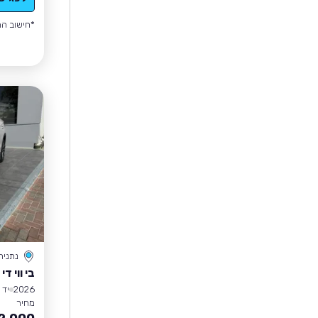
*חישוב הה
נתניה
בי ווי די SEAL
2026
יד 1
מחיר