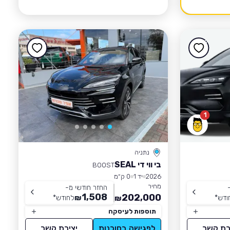
1
נתניה
בי ווי די SEAL
BOOST
2026
יד 1
0 ק״מ
מחיר
החזר חודשי מ-
1,508
202,000
ודש
*
₪
לחודש
*
₪
תוספות לעיסקה
רת קשר
לפגישה בסוכנות
יצירת קשר