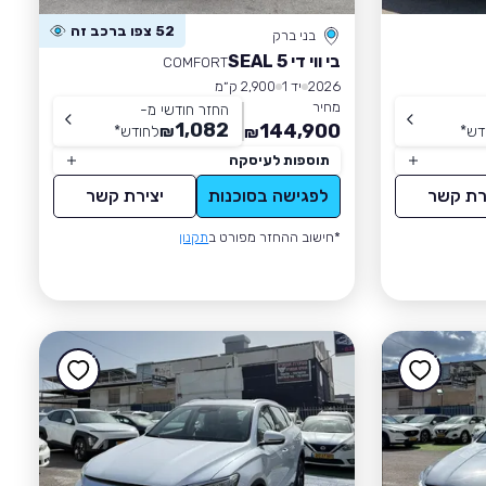
52 צפו ברכב זה
בני ברק
בי ווי די SEAL 5
COMFORT
2026
יד 1
2,900 ק״מ
מחיר
החזר חודשי מ-
1,082
144,900
דש
*
₪
לחודש
*
₪
תוספות לעיסקה
רת קשר
לפגישה בסוכנות
יצירת קשר
*חישוב ההחזר מפורט ב
תקנון