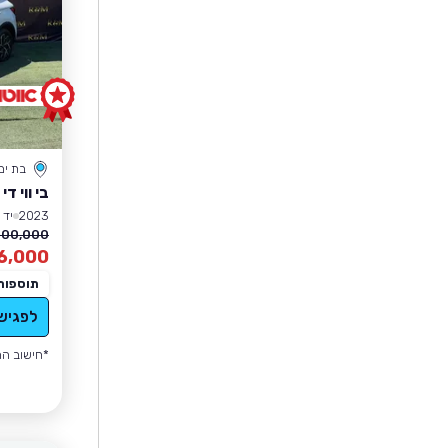
בת ים
בי ווי די ATTO 3
2023
יד 1
100,000 ₪
6,000
תוספות
לפגיש
*חישוב הה