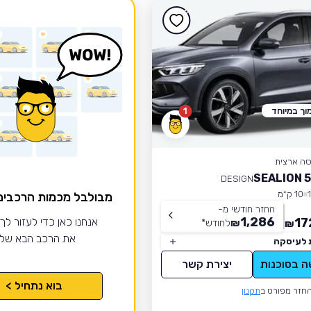
וך במיוחד
1
סה ארצית
DESIGN
10 ק״מ
מבולבל מכמות הרכבי
החזר חודשי מ-
1,286
17
אנחנו כאן כדי לעזור לך
₪
לחודש
*
₪
את הרכב הבא של
 לעיסקה
ה בסוכנות
יצירת קשר
בוא נתחיל >
חזר מפורט ב
תקנון