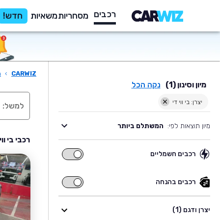
רכבים
מסחריות
משאיות
חדש!
CARWIZ
›
ר
מיון וסינון (1)
נקה הכל
יצרן: בי ווי די
מיון תוצאות לפי:
המשתלם ביותר
רכבי בי וו
רכבים חשמליים
רכבים
חשמליים
רכבים בהנחה
רכבים
בהנחה
יצרן ודגם (1)