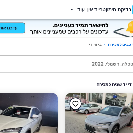
בדיקת מימון
טרייד אין
עוד
כבים למכירה
›
בי ווי די
י די יד שניה למכירה