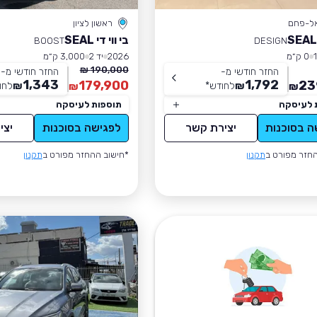
אל-פחם
ראשון לציון
בי ווי די SEAL
BOOST
DESIGN
0 ק״מ
2026
יד 2
3,000 ק״מ
190,000 ₪
החזר חודשי מ-
החזר חודשי מ-
1,343
1,792
179,900
23
₪
לחודש
*
₪
לחו
₪
₪
 לעיסקה
תוספות לעיסקה
ה בסוכנות
יצירת קשר
לפגישה בסוכנות
יצי
חזר מפורט ב
תקנון
*חישוב ההחזר מפורט ב
תקנון