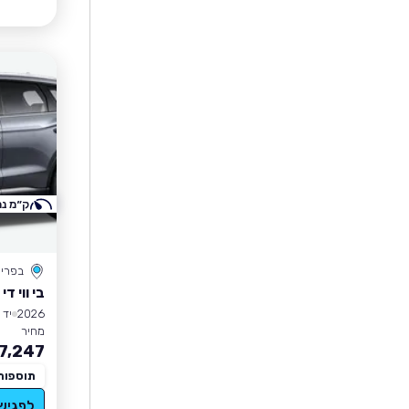
ק״מ נמ
בפרי
בי ווי די SEALION 5
2026
יד 1
מחיר
7,247
תוספות
לפגיש