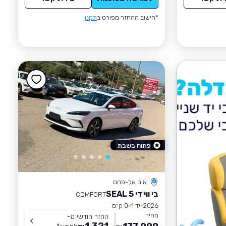
*חישוב ההחזר מפורט ב
תקנון
פתוח בשבת
אום אל-פחם
בי ווי די SEAL 5
COMFORT
2026
יד 1
0 ק״מ
מחיר
החזר חודשי מ-