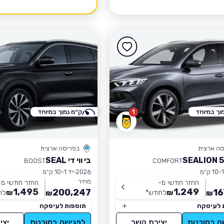
וך במיוחד
1
ק״מ נמוך במיוחד
סה ארצית
בפריסה ארצית
בי ווי די SEAL
BOOST
COMFORT
10 ק״מ
2026
יד 1
10 ק״מ
מחיר
החזר חודשי מ-
החזר חודשי מ-
1,495
1,249
200,247
16
₪
לחודש
*
₪
לח
₪
₪
 לעיסקה
תוספות לעיסקה
ה בסוכנות
יצירת קשר
לפגישה בסוכנות
יצי