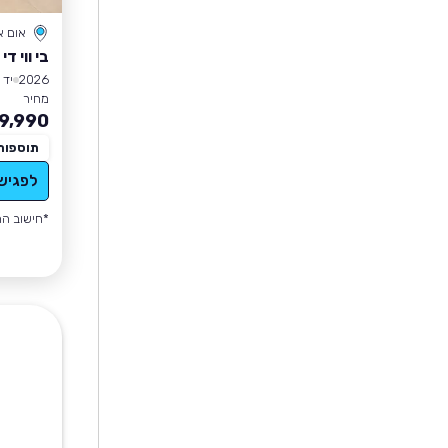
אום 
בי ווי די SEAL
2026
יד 1
מחיר
9,990
תוספות
לפגיש
*חישוב הה