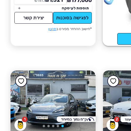
1,321
177,000
₪
לחודש
*
₪
תוספות לעיסקה
לפגישה בסוכנות
יצירת קשר
*חישוב ההחזר מפורט ב
תקנון
2
ק״מ נמוך במיוחד
1
וחד