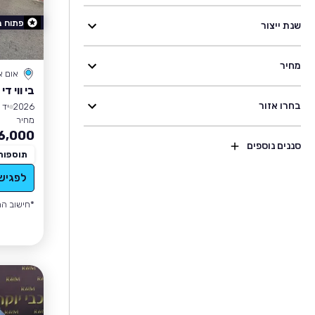
פתוח 
שנת ייצור
מחיר
אום 
בי ווי די SEAL
בחרו אזור
2026
יד 1
מחיר
6,000
סננים נוספים
תוספות
לפגיש
*חישוב הה