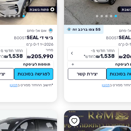
בשבת
פתוח בשבת
55 צפו ברכב זה
אל-פחם
אום אל-פחם
בי ווי די SEAL
BOOST
BOOST
0 ק״מ
2026
יד 1
0 ק״מ
מחיר
החזר חודשי מ-
החזר חודשי מ-
1,538
1,538
205,990
20
₪
לחודש
*
₪
לח
₪
₪
 לעיסקה
תוספות לעיסקה
ה בסוכנות
יצירת קשר
לפגישה בסוכנות
יצי
חזר מפורט ב
תקנון
*חישוב ההחזר מפורט ב
תקנון