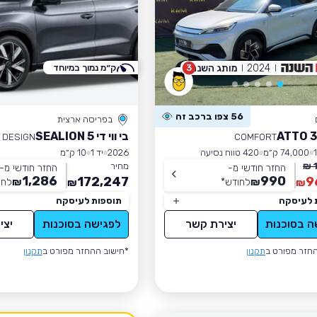
2024
מותג השנה
3
ק״מ נמוך במיוחד
56 צפו ברכב זה
בפריסה ארצית
בי ווי די SEALION 5
DESIGN
COMFORT
74,000 ק״מ
420 טווח נסיעה
2026
יד 1
10 ק״מ
מחיר
החזר חודשי מ-
החזר חודשי מ-
1,286
990
172,247
9
₪
לחודש
*
₪
לחו
₪
₪
 לעיסקה
תוספות לעיסקה
ה בסוכנות
יצירת קשר
לפגישה בסוכנות
יצי
חזר מפורט ב
תקנון
*חישוב ההחזר מפורט ב
תקנון