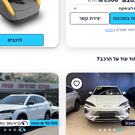
1,508
20
₪
לחודש
*
₪
 לעיסקה
ה בסוכנות
יצירת קשר
חזר מפורט ב
תקנון
לרכבים
וד עוד על הרכב?
בשבת
10,100 ₪ הנחה
ק״מ נמוך במי