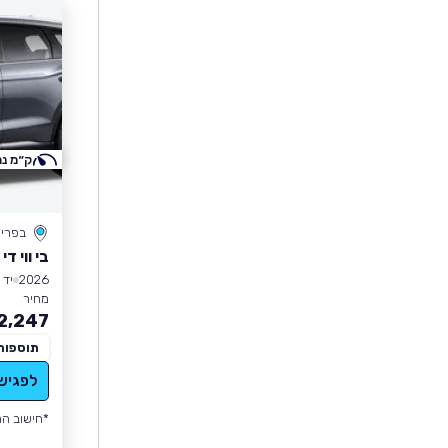
ק״מ נמ
בפרי
בי ווי די SEALION 5
2026
יד 1
מחיר
2,247
תוספות
לפגיש
*חישוב הה