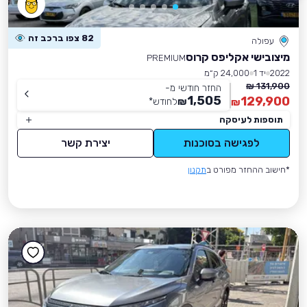
82 צפו ברכב זה
עפולה
מיצובישי אקליפס קרוס
PREMIUM
2022
יד 1
24,000 ק״מ
131,900 ₪
החזר חודשי מ-
1,505
129,900
₪
לחודש
*
₪
תוספות לעיסקה
לפגישה בסוכנות
יצירת קשר
*חישוב ההחזר מפורט ב
תקנון