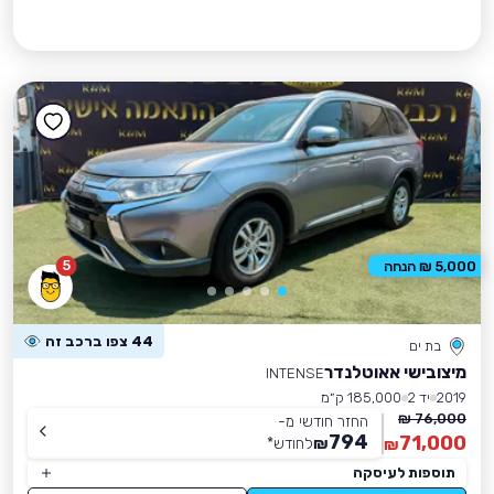
5
5,000 ₪ הנחה
44 צפו ברכב זה
בת ים
מיצובישי אאוטלנדר
INTENSE
2019
יד 2
185,000 ק״מ
76,000 ₪
החזר חודשי מ-
794
71,000
₪
לחודש
*
₪
תוספות לעיסקה