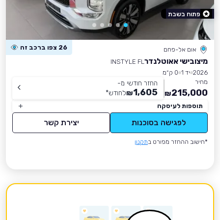
פתוח בשבת
26 צפו ברכב זה
אום אל-פחם
מיצובישי אאוטלנדר
INSTYLE FL
2026
יד 1
0 ק״מ
מחיר
החזר חודשי מ-
1,605
215,000
₪
לחודש
*
₪
תוספות לעיסקה
לפגישה בסוכנות
יצירת קשר
*חישוב ההחזר מפורט ב
תקנון