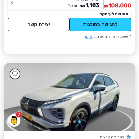
1,183
108,000
₪
לחודש
*
₪
תוספות לעיסקה
לפגישה בסוכנות
יצירת קשר
*חישוב ההחזר מפורט ב
תקנון
7
בפריסה ארצית