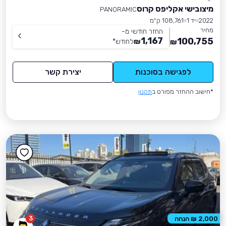
מיצובישי אקליפס קרוס
PANORAMIC
2022
יד 1
108,761 ק״מ
מחיר
החזר חודשי מ-
1,167
100,755
₪
לחודש
*
₪
לפגישה בסוכנות
יצירת קשר
*חישוב ההחזר מפורט ב
תקנון
3
2,000 ₪ הנחה