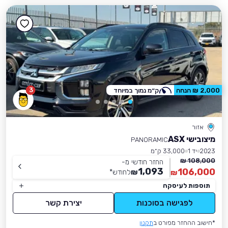
3
2,000 ₪ הנחה
ק״מ נמוך במיוחד
אזור
מיצובישי ASX
PANORAMIC
2023
יד 1
33,000 ק״מ
108,000 ₪
החזר חודשי מ-
1,093
106,000
₪
לחודש
*
₪
תוספות לעיסקה
לפגישה בסוכנות
יצירת קשר
*חישוב ההחזר מפורט ב
תקנון