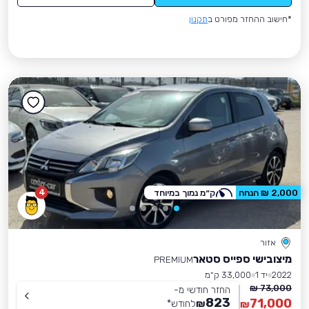
*חישוב ההחזר מפורט ב
תקנון
4
2,000 ₪ הנחה
ק״מ נמוך במיוחד
אזור
מיצובישי ספייס סטאר
PREMIUM
2022
יד 1
33,000 ק״מ
73,000 ₪
החזר חודשי מ-
823
71,000
₪
לחודש
*
₪