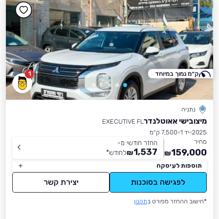
ק״מ נמוך במיוחד
1
נתניה
מיצובישי אאוטלנדר
EXECUTIVE FL
2025
יד 1
7,500 ק״מ
מחיר
החזר חודשי מ-
1,537
159,000
₪
לחודש
*
₪
תוספות לעיסקה
לפגישה בסוכנות
יצירת קשר
*חישוב ההחזר מפורט ב
תקנון