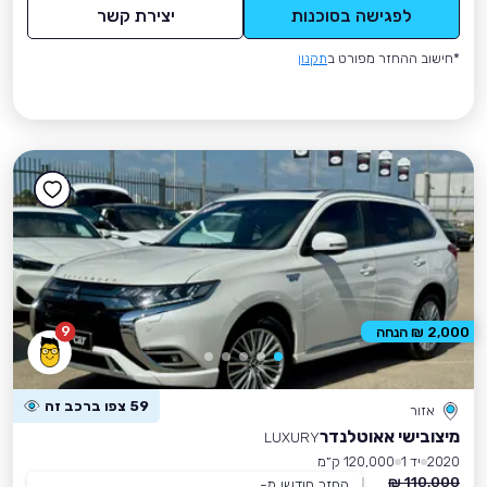
לפגישה בסוכנות
יצירת קשר
*חישוב ההחזר מפורט ב
תקנון
9
2,000 ₪ הנחה
59 צפו ברכב זה
אזור
מיצובישי אאוטלנדר
LUXURY
2020
יד 1
120,000 ק״מ
110,000 ₪
החזר חודשי מ-