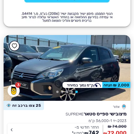
3
2,000 ₪ הנחה
ק״מ נמוך במיוחד
25 צפו ברכב זה
אזור
מיצובישי ספייס סטאר
SUPREME
2023
יד 1
36,000 ק״מ
74,000 ₪
החזר חודשי מ-
742
72,000
₪
לחודש
*
₪