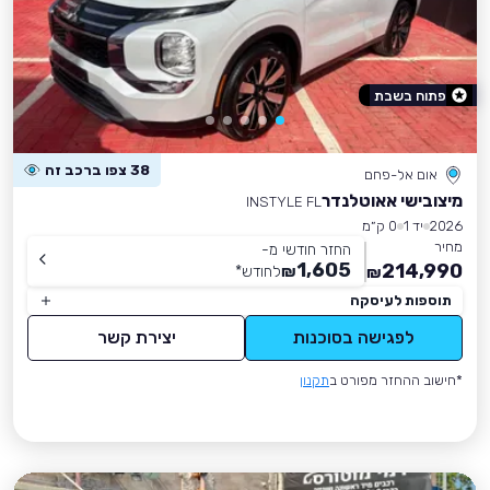
פתוח בשבת
38 צפו ברכב זה
אום אל-פחם
מיצובישי אאוטלנדר
INSTYLE FL
2026
יד 1
0 ק״מ
מחיר
החזר חודשי מ-
1,605
214,990
₪
לחודש
*
₪
תוספות לעיסקה
לפגישה בסוכנות
יצירת קשר
*חישוב ההחזר מפורט ב
תקנון