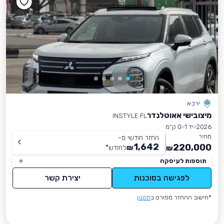
ירכא
מיצובישי אאוטלנדר
INSTYLE FL
2026
יד 1
0 ק״מ
מחיר
החזר חודשי מ-
1,642
220,000
₪
לחודש
*
₪
תוספות לעיסקה
לפגישה בסוכנות
יצירת קשר
*חישוב ההחזר מפורט ב
תקנון