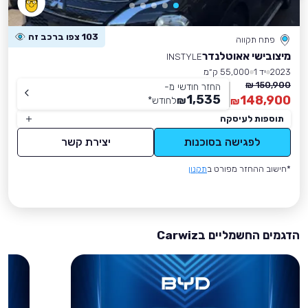
103 צפו ברכב זה
פתח תקווה
מיצובישי אאוטלנדר
INSTYLE
2023
יד 1
55,000 ק״מ
150,900 ₪
החזר חודשי מ-
1,535
148,900
₪
לחודש
*
₪
תוספות לעיסקה
לפגישה בסוכנות
יצירת קשר
*חישוב ההחזר מפורט ב
תקנון
הדגמים החשמליים בCarwiz