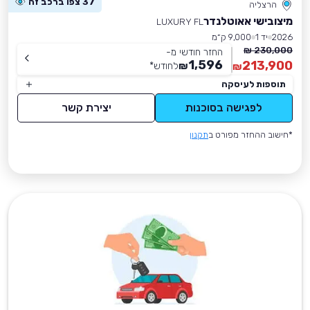
37 צפו ברכב זה
הרצליה
מיצובישי אאוטלנדר
LUXURY FL
2026
יד 1
9,000 ק״מ
230,000 ₪
החזר חודשי מ-
1,596
213,900
₪
לחודש
*
₪
תוספות לעיסקה
לפגישה בסוכנות
יצירת קשר
*חישוב ההחזר מפורט ב
תקנון