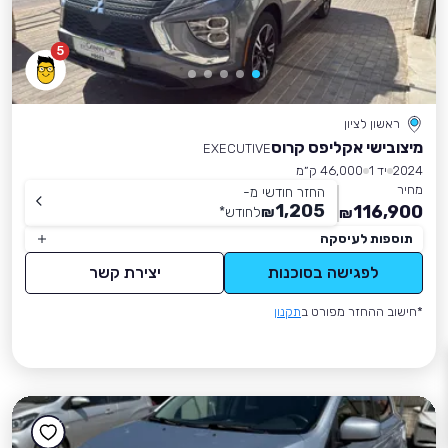
5
ראשון לציון
מיצובישי אקליפס קרוס
EXECUTIVE
2024
יד 1
46,000 ק״מ
מחיר
החזר חודשי מ-
1,205
116,900
₪
לחודש
*
₪
תוספות לעיסקה
לפגישה בסוכנות
יצירת קשר
*חישוב ההחזר מפורט ב
תקנון