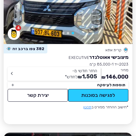
4
382 צפו ברכב זה
קרית אתא
מיצובישי אאוטלנדר
EXECUTIVE
2023
יד 1
85,000 ק״מ
מחיר
החזר חודשי מ-
1,505
146,000
₪
לחודש
*
₪
תוספות לעיסקה
לפגישה בסוכנות
יצירת קשר
*חישוב ההחזר מפורט ב
תקנון