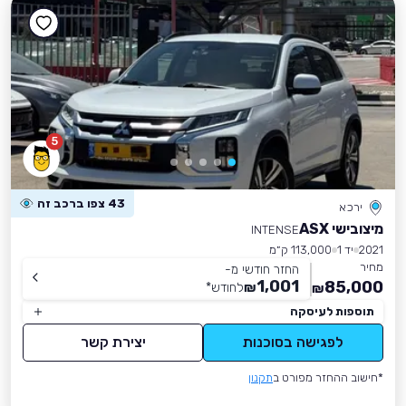
5
43 צפו ברכב זה
ירכא
מיצובישי ASX
INTENSE
2021
יד 1
113,000 ק״מ
מחיר
החזר חודשי מ-
1,001
85,000
₪
לחודש
*
₪
תוספות לעיסקה
לפגישה בסוכנות
יצירת קשר
*חישוב ההחזר מפורט ב
תקנון