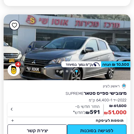
4
10,500 ₪ הנחה
ק״מ נמוך במיוחד
ראשון לציון
מיצובישי ספייס סטאר
SUPREME
2022
יד 1
64,400 ק״מ
61,500 ₪
החזר חודשי מ-
591
51,000
₪
לחודש
*
₪
תוספות לעיסקה
לפגישה בסוכנות
יצירת קשר