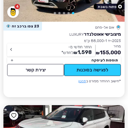
4
פתוח בשבת
23 צפו ברכב זה
אום אל-פחם
מיצובישי אאוטלנדר
LUXURY
2023
יד 1
88,000 ק״מ
מחיר
החזר חודשי מ-
1,598
155,000
₪
לחודש
*
₪
תוספות לעיסקה
לפגישה בסוכנות
יצירת קשר
*חישוב ההחזר מפורט ב
תקנון