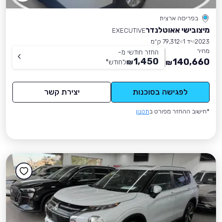
בפריסה ארצית
מיצובישי אאוטלנדר
EXECUTIVE
2023
יד 1
79,312 ק״מ
מחיר
החזר חודשי מ-
1,450
140,660
₪
לחודש
*
₪
לפגישה בסוכנות
יצירת קשר
*חישוב ההחזר מפורט ב
תקנון