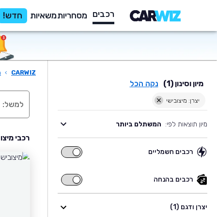
רכבים
מסחריות
משאיות
חדש!
CARWIZ
›
ר
מיון וסינון (1)
נקה הכל
יצרן: מיצובישי
מיון תוצאות לפי:
המשתלם ביותר
רכבי מיצו
רכבים חשמליים
רכבים
חשמליים
רכבים בהנחה
רכבים
בהנחה
יצרן ודגם (1)