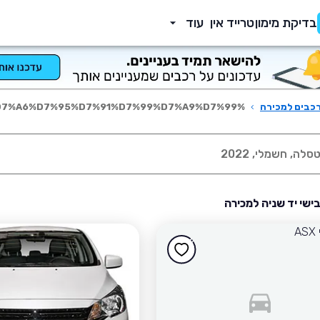
בדיקת מימון
טרייד אין
עוד
כבים למכירה
›
%D7%9E%D7%99%D7%A6%D7%95%D7%91%D7%99%D7%A9%D7%99
בישי יד שניה למכירה