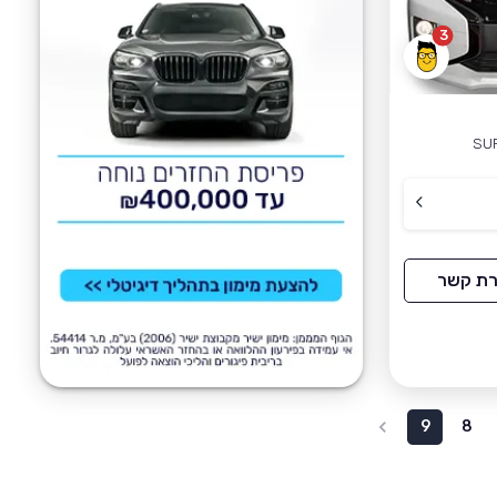
3
SU
רת קשר
9
8