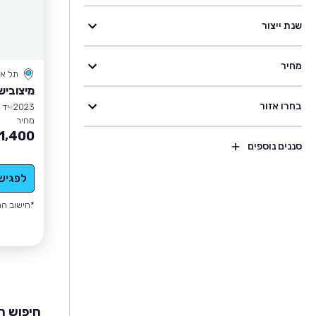
שנת ייצור
מחיר
תל אב
מיצובישי X
בחרו אזור
2023
יד 1
מחיר
1,400
סננים נוספים
לפגיש
*חישוב הה
חיפוש רכ