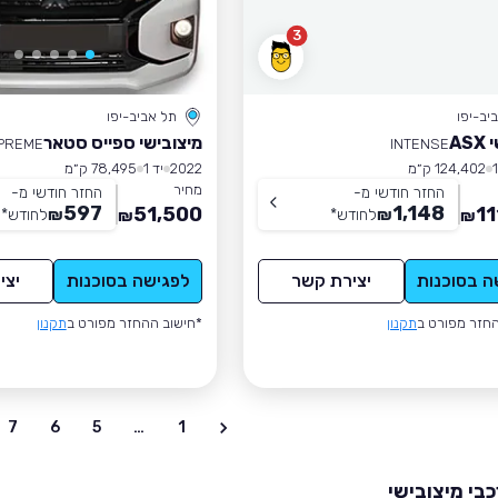
3
יב-יפו
תל אביב-יפו
AS
מיצובישי ספייס סטאר
PREME
INTENSE
124,402 ק״מ
2022
יד 1
78,495 ק״מ
מחיר
החזר חודשי מ-
החזר חודשי מ-
597
1,148
51,500
11
₪
לחודש
*
₪
לחודש
*
₪
₪
ה בסוכנות
יצירת קשר
לפגישה בסוכנות
יצי
חזר מפורט ב
תקנון
*חישוב ההחזר מפורט ב
תקנון
7
6
5
…
1
בי מיצובישי