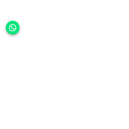
אפשר לעזור?
אנחנו ב-CARWIZ נעזור לך
להתחדש בקלות ובנוחות ברכב יד
שנייה בהתאמה אישית מתוך אלפי
רכבים וממאות סוכנויות רכב מובילות
באמצעות ממשק חדשני וידידותי
שפיתחנו, ובעזרת האלגוריתם החכם
והמהפכני שלנו.