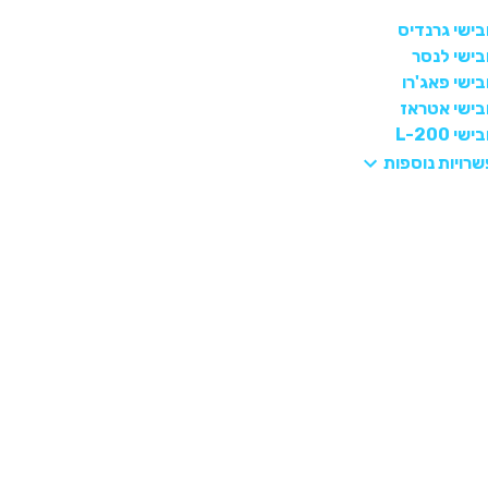
בישי גרנדיס
בישי לנסר
בישי פאג'רו
ובישי אטראז
י L-200
רויות נוספות