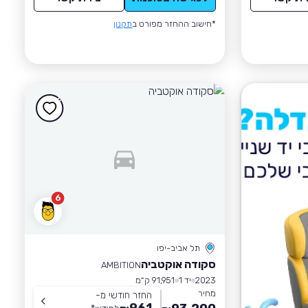
*חישוב ההחזר מפורט ב
תקנון
6
תל אביב-יפו
סקודה אוקטביה
AMBITION
2023
יד 1
91,951 ק״מ
מחיר
החזר חודשי מ-