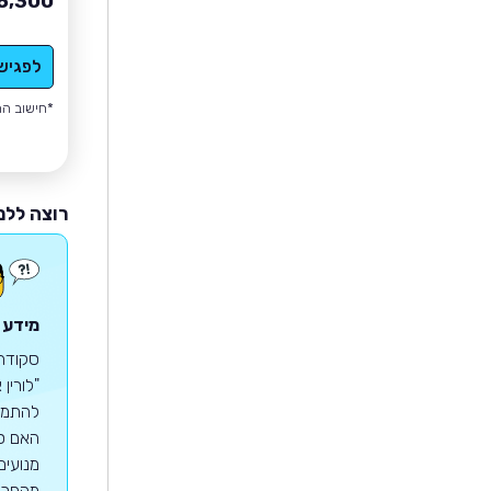
8,300
לפגיש
*חישוב הה
רוצה ללמ
מידע 
להתמזג
מנועים
מהפכת 