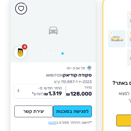
4
תל אביב-יפו
סקודה קודיאק
AMBITION
2023
יד 1
110,887 ק״מ
ם באתר?
מחיר
החזר חודשי מ-
1,319
 למצוא
128,000
₪
לחודש
*
₪
ך
לפגישה בסוכנות
יצירת קשר
*חישוב ההחזר מפורט ב
תקנון