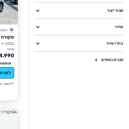
שנת ייצור
מחיר
חיפה
סקודה 
בחרו אזור
2020
יד 3
מחיר
4,990
סננים נוספים
תוספות
לפגיש
*חישוב הה