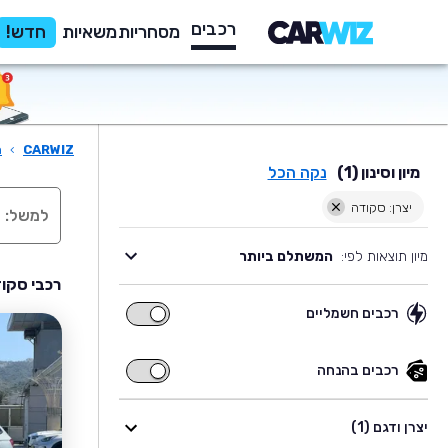
רכבים
מסחריות
משאיות
חדש!
CARWIZ
›
ר
מיון וסינון (1)
נקה הכל
יצרן: סקודה
מיון תוצאות לפי:
המשתלם ביותר
רכבי סקוד
רכבים חשמליים
רכבים
חשמליים
רכבים בהנחה
רכבים
בהנחה
יצרן ודגם (1)