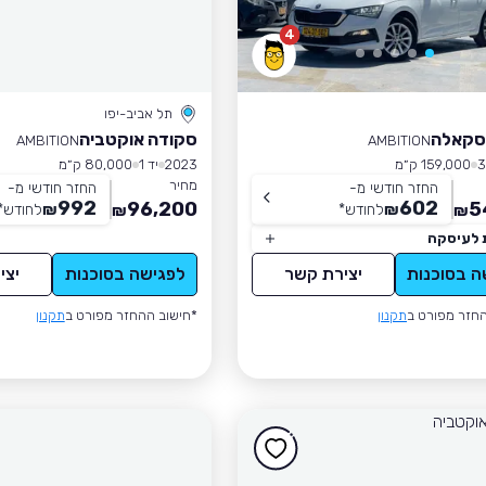
4
תל אביב-יפו
סקאלה
סקודה אוקטביה
AMBITION
AMBITION
159,000 ק״מ
2023
יד 1
80,000 ק״מ
מחיר
החזר חודשי מ-
החזר חודשי מ-
992
602
96,200
5
₪
לחודש
*
₪
לחודש
*
₪
₪
 לעיסקה
ה בסוכנות
יצירת קשר
לפגישה בסוכנות
יצי
חזר מפורט ב
תקנון
*חישוב ההחזר מפורט ב
תקנון