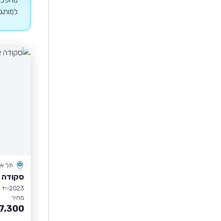
למותג 
תל אב
סקודה 
2023
יד 1
מחיר
7,300