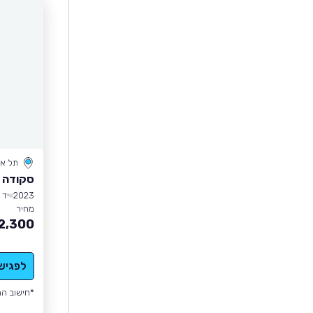
תל אב
סקודה 
2023
יד 1
מחיר
2,300
לפגיש
*חישוב הה