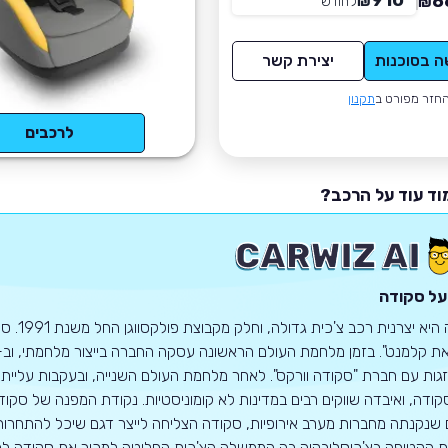
910
8
₪
לחודש
*
₪
ה בסוכנות
יצירת קשר
חזר מפורט ב
תקנון
לרכבים
וד עוד על הרכב?
על סקודה
ות עם חברת "סקודה וורקס". לאחר מלחמת העולם השנייה, ובעקבות עליית 
 שנקנתה מחברות מערב אירופיות, סקודה הצליחה לייצר דגם שיכל להתחרות
הקטיפה בצ'כוסלובקיה בה הממשלה הצ'כית החליטה למכור את סקודה למשק