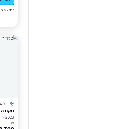
*חישוב הה
תל אב
סקודה 
2023
יד 1
מחיר