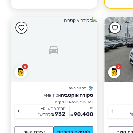
6
5
תל אביב-יפו
סקודה אוקטביה
AMBITION
2023
יד 1
110,496 ק״מ
מחיר
החזר חודשי מ-
932
90,400
*
₪
לחודש
*
₪
רת קשר
לפגישה בסוכנות
יצירת קשר