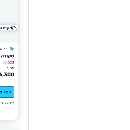
ק״מ נמ
תל אב
סקודה 
2023
יד 1
מחיר
6,300
לפגיש
*חישוב הה