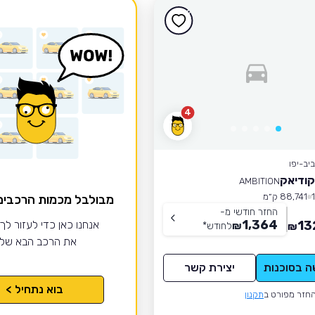
4
יב-יפו
קודיאק
AMBITION
88,741 ק״מ
מבולבל מכמות הרכבי
החזר חודשי מ-
1,364
13
אנחנו כאן כדי לעזור לך
₪
לחודש
*
₪
את הרכב הבא של
ה בסוכנות
יצירת קשר
בוא נתחיל >
חזר מפורט ב
תקנון