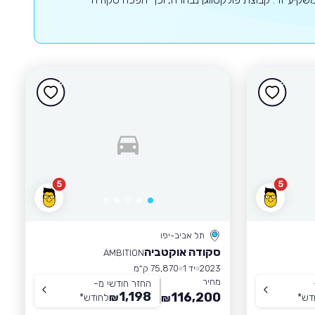
5
5
תל אביב-יפו
סקודה אוקטביה
AMBITION
2023
יד 1
75,870 ק״מ
מחיר
החזר חודשי מ-
1,198
116,200
דש
*
₪
לחודש
*
₪