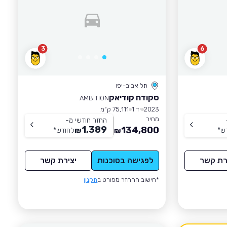
3
6
תל אביב-יפו
סקודה קודיאק
AMBITION
2023
יד 1
75,111 ק״מ
מחיר
החזר חודשי מ-
1,389
134,800
ש
*
₪
לחודש
*
₪
רת קשר
לפגישה בסוכנות
יצירת קשר
*חישוב ההחזר מפורט ב
תקנון