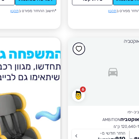
חזר מפורט ב
תקנון
*חישוב ההחזר מפורט ב
תקנון
6
יב-יפו
אוקטביה
AMBITION
120,640 ק״מ
החזר חודשי מ-