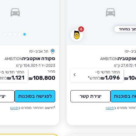
וך במיוחד
6
יב-יפו
תל אביב-יפו
אוקטביה
סקודה אוקטביה
AMBITION
AMBITION
27,872 ק״מ
2023
יד 1
104,301 ק״מ
מחיר
החזר חודשי מ-
החזר חודשי מ-
1,121
1,096
108,800
10
₪
לחודש
*
₪
לחוד
₪
₪
ה בסוכנות
יצירת קשר
לפגישה בסוכנות
יצי
חזר מפורט ב
תקנון
*חישוב ההחזר מפורט ב
תקנון