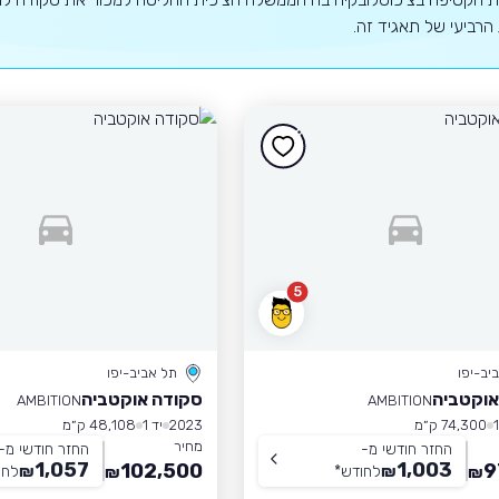
הרביעי של תאגיד זה.
5
יב-יפו
תל אביב-יפו
אוקטביה
סקודה אוקטביה
AMBITION
AMBITION
74,300 ק״מ
2023
יד 1
48,108 ק״מ
מחיר
החזר חודשי מ-
החזר חודשי מ-
1,057
1,003
102,500
9
₪
לחודש
*
₪
לחו
₪
₪