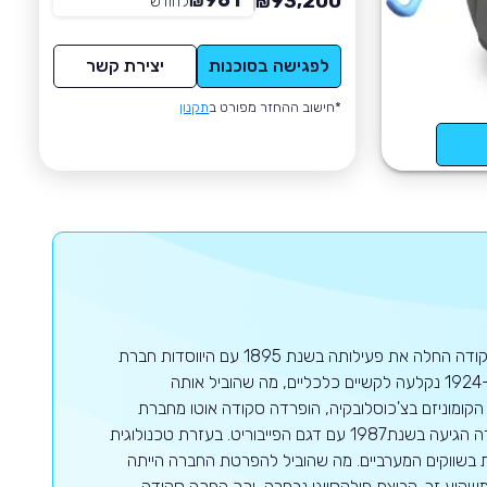
961
93,200
₪
לחודש
*
₪
לפגישה בסוכנות
יצירת קשר
*חישוב ההחזר מפורט ב
תקנון
סקודה היא יצרנית רכב צ'כית גדולה, וחלק מקבוצת פולקסווגן החל משנת 1991. סקודה החלה את פעילותה בשנת 1895 עם היווסדות חברת
"לורין את קלמנט". בזמן מלחמת העולם הראשונה עסקה החברה בייצור מלחמתי, וב-1924 נקלעה לקשיים כלכליים, מה שהוביל אותה
הקומוניזם בצ'כוסלובקיה, הופרדה סקודה אוטו מחברת
האם סקודה, ואיבדה שווקים רבים במדינות לא קומוניסטיות. נקודת המפנה של סקודה הגיעה בשנת1987 עם דגם הפייבוריט. בעזרת טכנולוגית
 בשווקים המערביים. מה שהוביל להפרטת החברה הייתה
יע זר. קבוצת פולקסווגן נבחרה, וכך הפכה סקודה