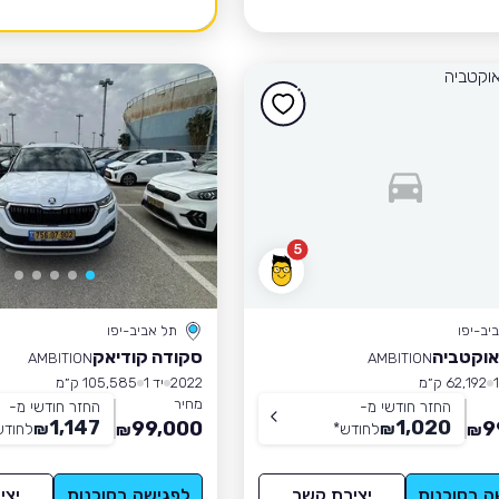
5
יב-יפו
תל אביב-יפו
אוקטביה
סקודה קודיאק
AMBITION
AMBITION
62,192 ק״מ
2022
יד 1
105,585 ק״מ
מחיר
החזר חודשי מ-
החזר חודשי מ-
1,147
1,020
99,000
9
₪
לחודש
*
₪
לחודש
₪
₪
ה בסוכנות
יצירת קשר
לפגישה בסוכנות
יצי