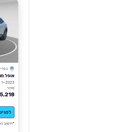
בפרי
אופל מו
2023
יד 1
מחיר
5,218
לפגיש
*חישוב הה