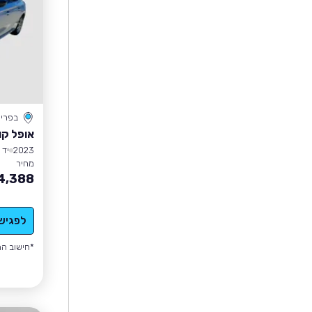
בפרי
אופל קו
2023
יד 1
מחיר
4,388
לפגיש
*חישוב הה