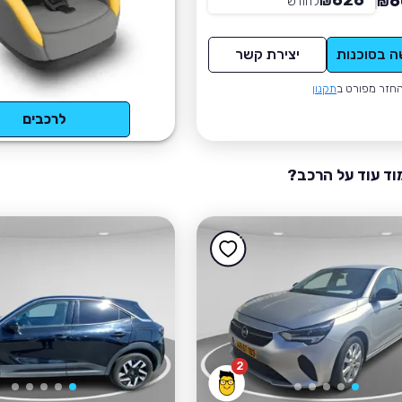
626
6
₪
לחודש
*
₪
ה בסוכנות
יצירת קשר
חזר מפורט ב
תקנון
לרכבים
וד עוד על הרכב?
2