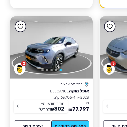
2
3
בפריסה ארצית
אופל מוקה
ELEGANCE
2023
יד 1
63,185 ק״מ
מחיר
החזר חודשי מ-
802
77,797
₪
לחודש
*
₪
רת קשר
לפגישה בסוכנות
יצירת קשר