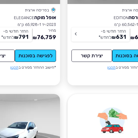
סה ארצית
בפריסה ארצית
רסה
אופל מוקה
ELEGANCE
EDITION
60,562 ק״מ
2023
יד 1
65,928 ק״מ
מחיר
החזר חודשי מ-
החזר חודשי מ-
791
631
76,759
6
₪
לחודש
*
₪
לחודש
*
₪
₪
ה בסוכנות
יצירת קשר
לפגישה בסוכנות
יצי
חזר מפורט ב
תקנון
*חישוב ההחזר מפורט ב
תקנון