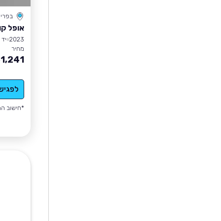
בפרי
אופל קו
2023
יד 1
מחיר
1,241
לפגיש
*חישוב הה