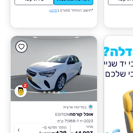
*חישוב ההחזר מפורט ב
תקנון
2
בפריסה ארצית
אופל קורסה
EDITION
2023
יד 1
71,988 ק״מ
מחיר
החזר חודשי מ-