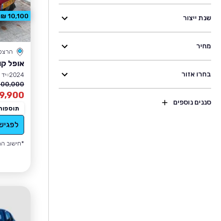
10,100 ₪ הנחה
שנת ייצור
מחיר
הרצל
אופל קו
בחרו אזור
2024
יד 1
100,000 ₪
9,900
סננים נוספים
תוספות
לפגיש
*חישוב הה