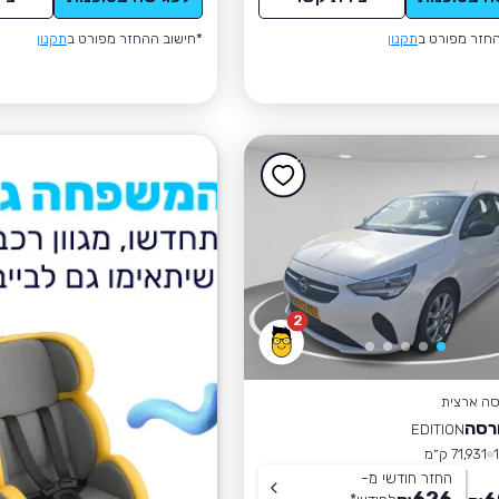
חזר מפורט ב
תקנון
*חישוב ההחזר מפורט ב
תקנון
2
סה ארצית
רסה
EDITION
71,931 ק״מ
החזר חודשי מ-