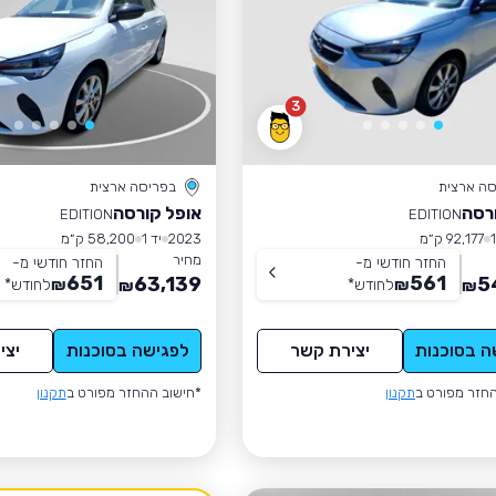
3
סה ארצית
בפריסה ארצית
רסה
אופל קורסה
EDITION
EDITION
92,177 ק״מ
2023
יד 1
58,200 ק״מ
מחיר
החזר חודשי מ-
החזר חודשי מ-
651
561
63,139
5
₪
לחודש
*
₪
לחודש
*
₪
₪
ה בסוכנות
יצירת קשר
לפגישה בסוכנות
יצי
חזר מפורט ב
תקנון
*חישוב ההחזר מפורט ב
תקנון