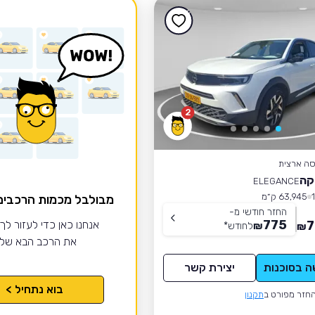
2
סה ארצית
קה
ELEGANCE
63,945 ק״מ
מבולבל מכמות הרכבי
החזר חודשי מ-
775
7
אנחנו כאן כדי לעזור לך
₪
לחודש
*
₪
את הרכב הבא של
ה בסוכנות
יצירת קשר
בוא נתחיל >
חזר מפורט ב
תקנון