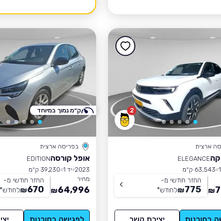
2
ק״מ נמוך במיוחד
סה ארצית
בפריסה ארצית
קה
אופל קורסה
EDITION
ELEGANCE
63,543 ק״מ
2023
יד 1
39,230 ק״מ
מחיר
החזר חודשי מ-
החזר חודשי מ-
670
775
64,996
7
₪
לחודש
*
₪
לחודש
*
₪
₪
ה בסוכנות
יצירת קשר
לפגישה בסוכנות
יצי