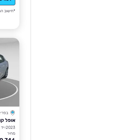
*חישוב הה
בפרי
אופל קו
2023
יד 1
מחיר