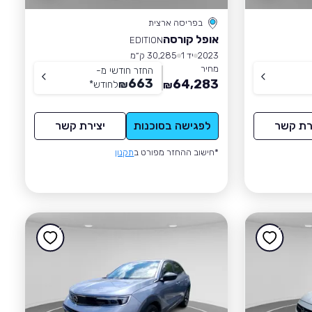
בפריסה ארצית
אופל קורסה
EDITION
2023
יד 1
30,285 ק״מ
מחיר
החזר חודשי מ-
663
64,283
₪
לחודש
*
₪
רת קשר
לפגישה בסוכנות
יצירת קשר
*חישוב ההחזר מפורט ב
תקנון