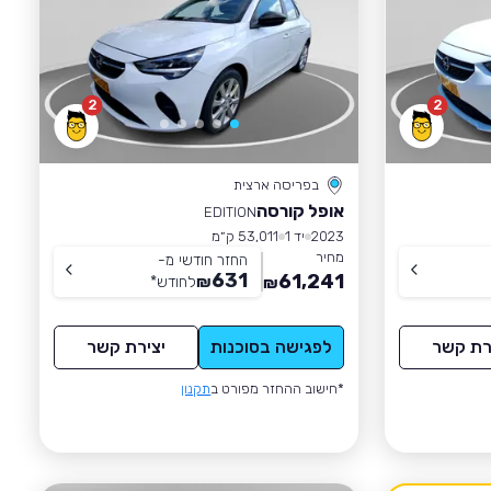
2
2
בפריסה ארצית
אופל קורסה
EDITION
2023
יד 1
53,011 ק״מ
מחיר
החזר חודשי מ-
631
61,241
₪
לחודש
*
₪
רת קשר
לפגישה בסוכנות
יצירת קשר
*חישוב ההחזר מפורט ב
תקנון