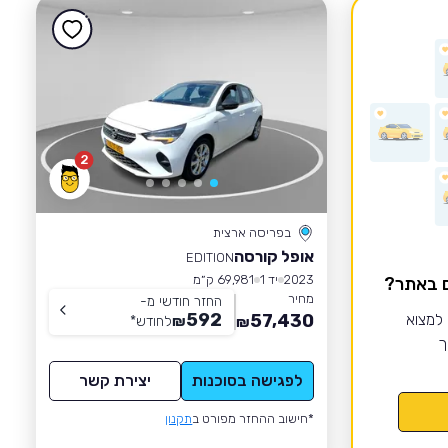
2
בפריסה ארצית
אופל קורסה
EDITION
2023
יד 1
69,981 ק״מ
ם באתר?
מחיר
החזר חודשי מ-
592
 למצוא
57,430
₪
לחודש
*
₪
ך
לפגישה בסוכנות
יצירת קשר
*חישוב ההחזר מפורט ב
תקנון