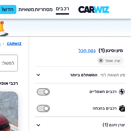
רכבים
מסחריות
משאיות
חדש!
CARWIZ
›
ר
מיון וסינון (1)
נקה הכל
יצרן: אופל
מיון תוצאות לפי:
המשתלם ביותר
רכבי אופל
רכבים חשמליים
רכבים
חשמליים
רכבים בהנחה
רכבים
בהנחה
יצרן ודגם (1)