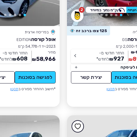
2
ק״מ נמוך במיוחד
125 צפו ברכב זה
יה
בפריסה ארצית
רסה
אופל קורסה
EDITION
GS
2,000 ק״מ
2023
יד 1
54,778 ק״מ
מחיר
החזר חודשי מ-
החזר חודשי מ-
608
927
58,966
8
₪
לחודש
*
₪
לחודש
*
₪
₪
 לעיסקה
ה בסוכנות
יצירת קשר
לפגישה בסוכנות
יצי
חזר מפורט ב
תקנון
*חישוב ההחזר מפורט ב
תקנון