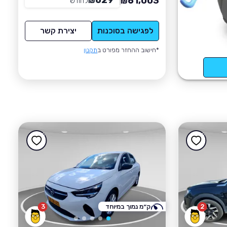
629
61,003
₪
לחודש
*
₪
לפגישה בסוכנות
יצירת קשר
*חישוב ההחזר מפורט ב
תקנון
2
ק״מ נמוך במיוחד
3