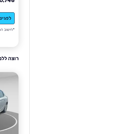
0,746
לפגיש
*חישוב הה
רוצה ללמ