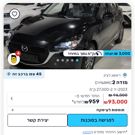
4
3,000 ₪ הנחה
ק״מ נמוך במיוחד
45 צפו ברכב זה
ראשון לציון
מזדה 2
DYNAMIC
2023
יד 2
27,000 ק״מ
96,000 ₪
החזר חודשי מ-
959
93,000
₪
לחודש
*
₪
תוספות לעיסקה
לפגישה בסוכנות
יצירת קשר
*חישוב ההחזר מפורט ב
תקנון