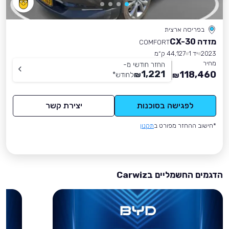
בפריסה ארצית
מזדה CX-30
COMFORT
2023
יד 1
44,127 ק״מ
מחיר
החזר חודשי מ-
1,221
118,460
₪
לחודש
*
₪
לפגישה בסוכנות
יצירת קשר
*חישוב ההחזר מפורט ב
תקנון
הדגמים החשמליים בCarwiz