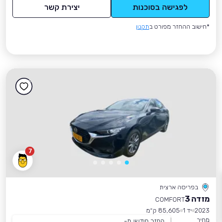
לפגישה בסוכנות
יצירת קשר
*חישוב ההחזר מפורט ב
תקנון
7
בפריסה ארצית
מזדה 3
COMFORT
2023
יד 1
85,605 ק״מ
מחיר
החזר חודשי מ-