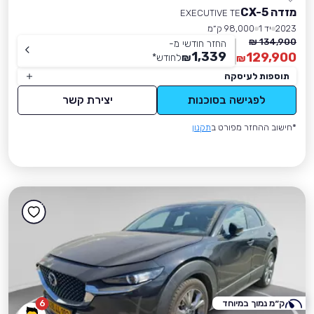
מזדה CX-5
EXECUTIVE TE
2023
יד 1
98,000 ק״מ
134,900 ₪
החזר חודשי מ-
1,339
129,900
₪
לחודש
*
₪
תוספות לעיסקה
לפגישה בסוכנות
יצירת קשר
*חישוב ההחזר מפורט ב
תקנון
ק״מ נמוך במיוחד
6