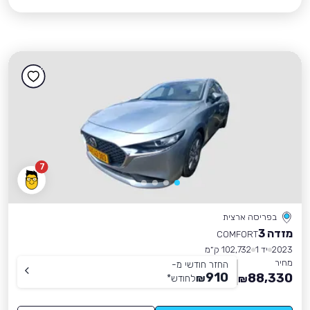
7
בפריסה ארצית
מזדה 3
COMFORT
2023
יד 1
102,732 ק״מ
מחיר
החזר חודשי מ-
910
88,330
₪
לחודש
*
₪