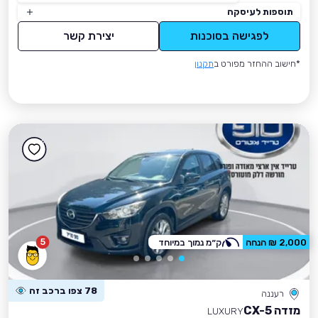
תוספות לעיסקה
לפגישה בסוכנות
יצירת קשר
*חישוב ההחזר מפורט ב
תקנון
5
2,000 ₪ הנחה
ק״מ נמוך במיוחד
78 צפו ברכב זה
רעננה
מזדה CX-5
LUXURY