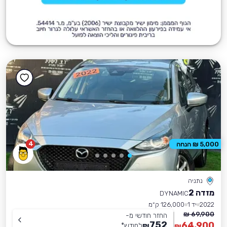
4
5,000 ₪ הנחה
נתניה
מזדה 2
DYNAMIC
2022
יד 1
126,000 ק״מ
69,900 ₪
החזר חודשי מ-
752
64,900
₪
לחודש
*
₪