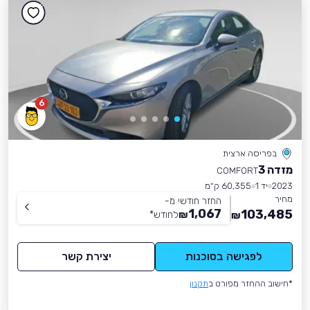
6
בפריסה ארצית
מזדה 3
COMFORT
2023
יד 1
60,355 ק״מ
מחיר
החזר חודשי מ-
1,067
103,485
₪
לחודש
*
₪
לפגישה בסוכנות
יצירת קשר
*חישוב ההחזר מפורט ב
תקנון