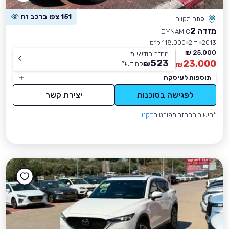
151 צפו ברכב זה
פתח תקווה
מזדה 2
DYNAMIC
2013
יד 2
118,000 ק״מ
25,000 ₪
החזר חודשי מ-
523
23,000
₪
לחודש
*
₪
תוספות לעיסקה
לפגישה בסוכנות
יצירת קשר
*חישוב ההחזר מפורט ב
תקנון