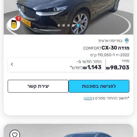
7
בפריסה ארצית
מזדה CX-30
COMFORT
2022
יד 1
110,050 ק״מ
מחיר
החזר חודשי מ-
1,143
98,703
₪
לחודש
*
₪
לפגישה בסוכנות
יצירת קשר
*חישוב ההחזר מפורט ב
תקנון