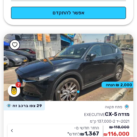
אפשר להתקדם
7
2,000 ₪ הנחה
29 צפו ברכב זה
פתח תקווה
מזדה CX-5
EXECUTIVE
2021
יד 2
137,000 ק״מ
118,000 ₪
החזר חודשי מ-
1,367
116,000
₪
לחודש
*
₪