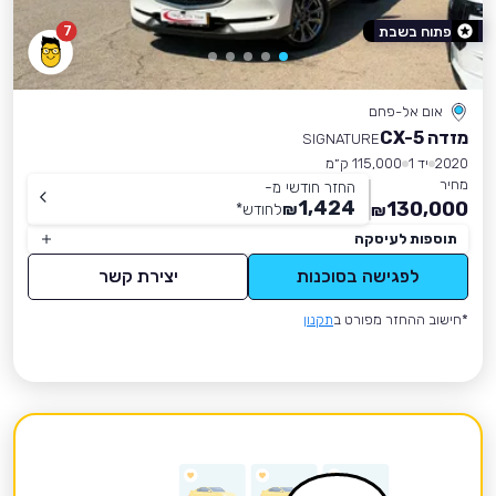
7
פתוח בשבת
אום אל-פחם
מזדה CX-5
SIGNATURE
2020
יד 1
115,000 ק״מ
מחיר
החזר חודשי מ-
1,424
130,000
₪
לחודש
*
₪
תוספות לעיסקה
לפגישה בסוכנות
יצירת קשר
*חישוב ההחזר מפורט ב
תקנון