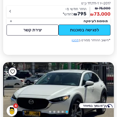
2017
יד 1
111,111 ק״מ
75,000 ₪
החזר חודשי מ-
795
73,000
₪
לחודש
*
₪
תוספות לעיסקה
לפגישה בסוכנות
יצירת קשר
*חישוב ההחזר מפורט ב
תקנון
ק״מ נמוך במיוחד
6