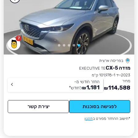
7
בפריסה ארצית
מזדה CX-5
EXECUTIVE TE
2023
יד 1
101,978 ק״מ
מחיר
החזר חודשי מ-
1,181
114,588
₪
לחודש
*
₪
לפגישה בסוכנות
יצירת קשר
*חישוב ההחזר מפורט ב
תקנון