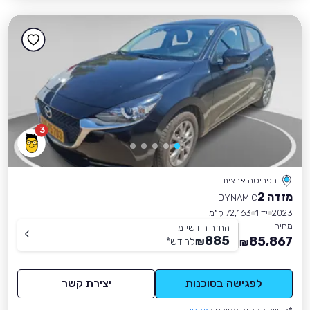
3
בפריסה ארצית
מזדה 2
DYNAMIC
2023
יד 1
72,163 ק״מ
מחיר
החזר חודשי מ-
885
85,867
₪
לחודש
*
₪
לפגישה בסוכנות
יצירת קשר