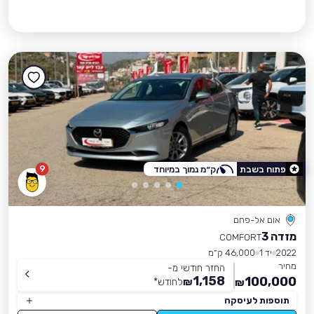
9
פתוח בשבת
ק״מ נמוך במיוחד
אום אל-פחם
מזדה 3
COMFORT
2022
יד 1
46,000 ק״מ
מחיר
החזר חודשי מ-
1,158
100,000
₪
לחודש
*
₪
תוספות לעיסקה