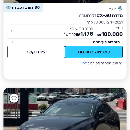
30 צפו ברכב זה
ירכא
מזדה CX-30
COMFORT
2021
יד 2
70,000 ק״מ
מחיר
החזר חודשי מ-
1,178
100,000
₪
לחודש
*
₪
תוספות לעיסקה
לפגישה בסוכנות
יצירת קשר
*חישוב ההחזר מפורט ב
תקנון