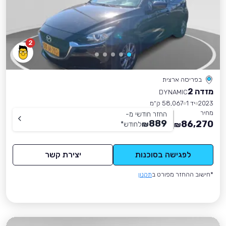
2
בפריסה ארצית
מזדה 2
DYNAMIC
2023
יד 1
58,067 ק״מ
מחיר
החזר חודשי מ-
889
86,270
₪
לחודש
*
₪
לפגישה בסוכנות
יצירת קשר
*חישוב ההחזר מפורט ב
תקנון