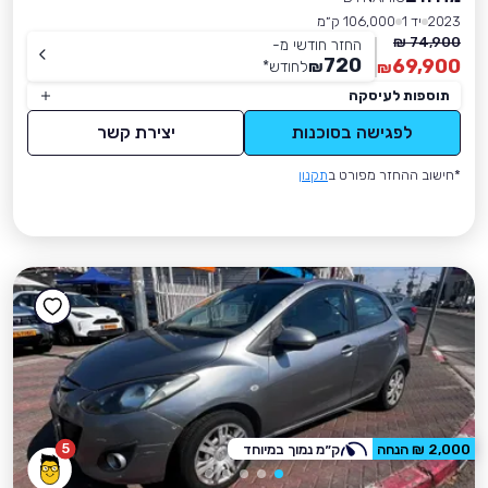
2023
יד 1
106,000 ק״מ
74,900 ₪
החזר חודשי מ-
720
69,900
₪
לחודש
*
₪
תוספות לעיסקה
לפגישה בסוכנות
יצירת קשר
*חישוב ההחזר מפורט ב
תקנון
5
2,000 ₪ הנחה
ק״מ נמוך במיוחד