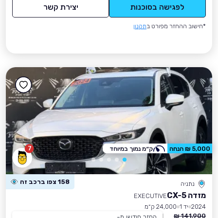
לפגישה בסוכנות
יצירת קשר
*חישוב ההחזר מפורט ב
תקנון
7
5,000 ₪ הנחה
ק״מ נמוך במיוחד
158 צפו ברכב זה
נתניה
מזדה CX-5
EXECUTIVE
2024
יד 1
24,000 ק״מ
141,900 ₪
החזר חודשי מ-