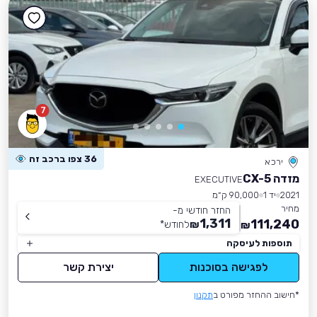
7
36 צפו ברכב זה
ירכא
מזדה CX-5
EXECUTIVE
2021
יד 1
90,000 ק״מ
מחיר
החזר חודשי מ-
1,311
111,240
₪
לחודש
*
₪
תוספות לעיסקה
לפגישה בסוכנות
יצירת קשר
*חישוב ההחזר מפורט ב
תקנון