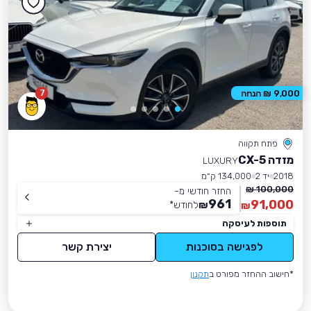
7
9,000 ₪ הנחה
פתח תקווה
מזדה CX-5
LUXURY
2018
יד 2
134,000 ק״מ
100,000 ₪
החזר חודשי מ-
961
91,000
₪
לחודש
*
₪
תוספות לעיסקה
לפגישה בסוכנות
יצירת קשר
*חישוב ההחזר מפורט ב
תקנון