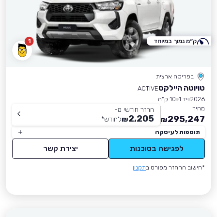
ק״מ נמוך במיוחד
1
בפריסה ארצית
טויוטה היילקס
ACTIVE
2026
יד 1
10 ק״מ
מחיר
החזר חודשי מ-
2,205
295,247
₪
לחודש
*
₪
תוספות לעיסקה
לפגישה בסוכנות
יצירת קשר
*חישוב ההחזר מפורט ב
תקנון