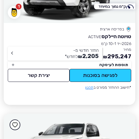
ק״מ נמוך במיוחד
1
בפריסה ארצית
טויוטה היילקס
ACTIVE
2026
יד 1
10 ק״מ
מחיר
החזר חודשי מ-
2,205
295,247
₪
לחודש
*
₪
תוספות לעיסקה
לפגישה בסוכנות
יצירת קשר
*חישוב ההחזר מפורט ב
תקנון