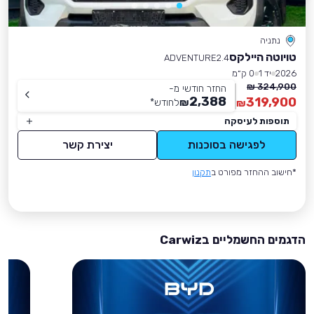
נתניה
טויוטה היילקס
ADVENTURE2.4
2026
יד 1
0 ק״מ
324,900 ₪
החזר חודשי מ-
2,388
319,900
₪
לחודש
*
₪
תוספות לעיסקה
לפגישה בסוכנות
יצירת קשר
*חישוב ההחזר מפורט ב
תקנון
הדגמים החשמליים בCarwiz