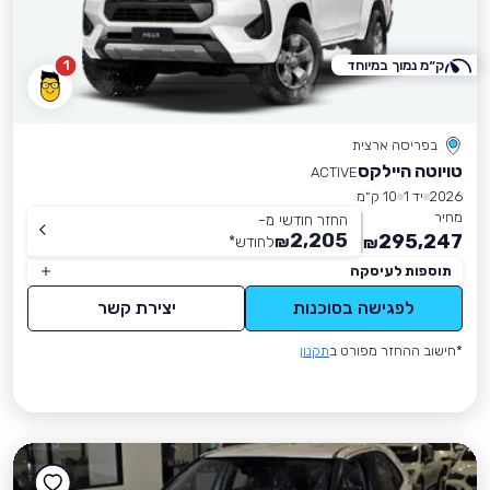
ק״מ נמוך במיוחד
1
בפריסה ארצית
טויוטה היילקס
ACTIVE
2026
יד 1
10 ק״מ
מחיר
החזר חודשי מ-
2,205
295,247
₪
לחודש
*
₪
תוספות לעיסקה
לפגישה בסוכנות
יצירת קשר
*חישוב ההחזר מפורט ב
תקנון