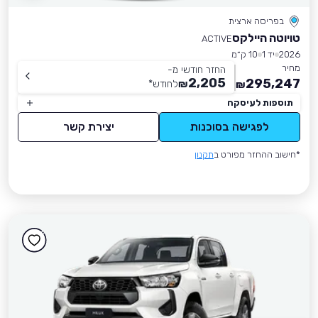
בפריסה ארצית
טויוטה היילקס
ACTIVE
2026
יד 1
10 ק״מ
מחיר
החזר חודשי מ-
2,205
295,247
₪
לחודש
*
₪
תוספות לעיסקה
לפגישה בסוכנות
יצירת קשר
*חישוב ההחזר מפורט ב
תקנון