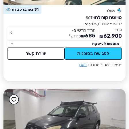
31 צפו ברכב זה
עפולה
טויוטה קורולה
50TH
2017
יד 2
132,000 ק״מ
מחיר
החזר חודשי מ-
685
62,900
₪
לחודש
*
₪
תוספות לעיסקה
לפגישה בסוכנות
יצירת קשר
*חישוב ההחזר מפורט ב
תקנון