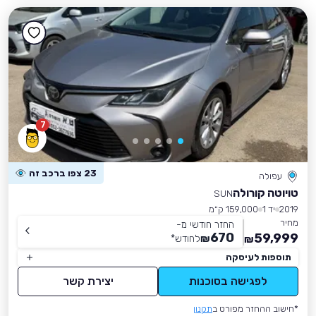
7
23 צפו ברכב זה
עפולה
טויוטה קורולה
SUN
2019
יד 1
159,000 ק״מ
מחיר
החזר חודשי מ-
670
59,999
₪
לחודש
*
₪
תוספות לעיסקה
לפגישה בסוכנות
יצירת קשר
*חישוב ההחזר מפורט ב
תקנון