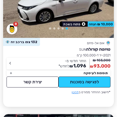
8
10,000 ₪ הנחה
פתוח בשבת
132 צפו ברכב זה
אום אל-פחם
טויוטה קורולה
SUN
2021
יד 1
100,000 ק״מ
103,000 ₪
החזר חודשי מ-
1,096
93,000
₪
לחודש
*
₪
תוספות לעיסקה
לפגישה בסוכנות
יצירת קשר
*חישוב ההחזר מפורט ב
תקנון