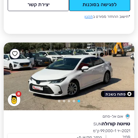
לפגישה בסוכנות
יצירת קשר
*חישוב ההחזר מפורט ב
תקנון
8
פתוח בשבת
אום אל-פחם
טויוטה קורולה
SUN
2021
יד 1
99,000 ק״מ
מחיר
החזר חודשי מ-