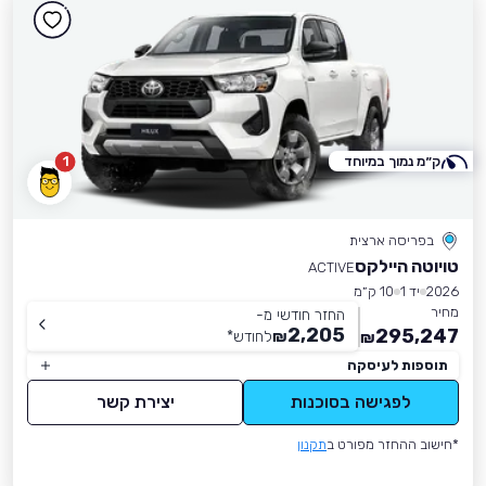
ק״מ נמוך במיוחד
1
בפריסה ארצית
טויוטה היילקס
ACTIVE
2026
יד 1
10 ק״מ
מחיר
החזר חודשי מ-
2,205
295,247
₪
לחודש
*
₪
תוספות לעיסקה
לפגישה בסוכנות
יצירת קשר
*חישוב ההחזר מפורט ב
תקנון