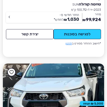
טויוטה קורולה
SUN
2023
יד 1
100,712 ק״מ
מחיר
החזר חודשי מ-
1,030
99,924
₪
לחודש
*
₪
לפגישה בסוכנות
יצירת קשר
*חישוב ההחזר מפורט ב
תקנון
5,000 ₪ הנחה