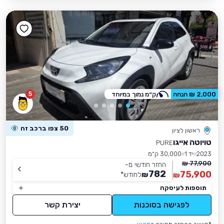
5
2,000 ₪ הנחה
ק״מ נמוך במיוחד
50 צפו ברכב זה
ראשון לציון
טויוטה אייגו
PURE
2023
יד 1
30,000 ק״מ
77,900 ₪
החזר חודשי מ-
782
75,900
₪
לחודש
*
₪
תוספות לעיסקה
לפגישה בסוכנות
יצירת קשר