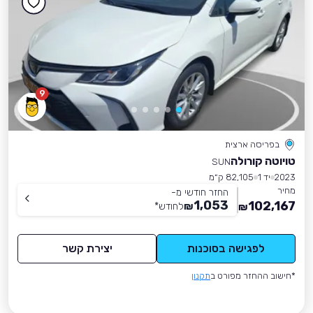
9
בפריסה ארצית
טויוטה קורולה
SUN
2023
יד 1
82,105 ק״מ
מחיר
החזר חודשי מ-
1,053
102,167
₪
לחודש
*
₪
לפגישה בסוכנות
יצירת קשר
*חישוב ההחזר מפורט ב
תקנון