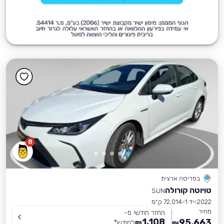
8
בפריסה ארצית
טויוטה קורולה
SUN
2022
יד 1
72,014 ק״מ
מחיר
החזר חודשי מ-
1,108
95,663
₪
לחודש
*
₪