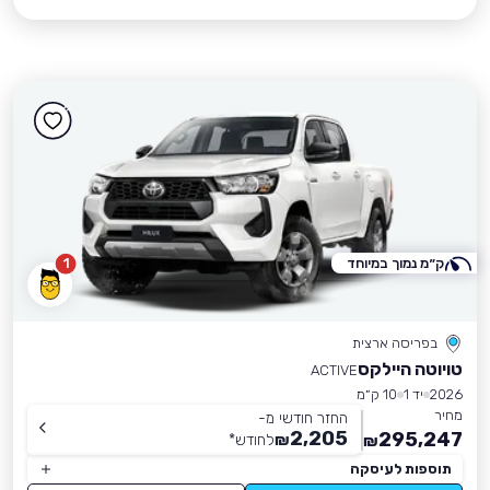
ק״מ נמוך במיוחד
1
בפריסה ארצית
טויוטה היילקס
ACTIVE
2026
יד 1
10 ק״מ
מחיר
החזר חודשי מ-
2,205
295,247
₪
לחודש
*
₪
תוספות לעיסקה