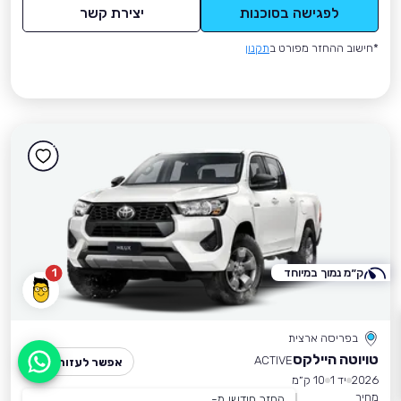
לפגישה בסוכנות
יצירת קשר
*חישוב ההחזר מפורט ב
תקנון
ק״מ נמוך במיוחד
1
בפריסה ארצית
טויוטה היילקס
ACTIVE
אפשר לעזור?
2026
יד 1
10 ק״מ
מחיר
החזר חודשי מ-