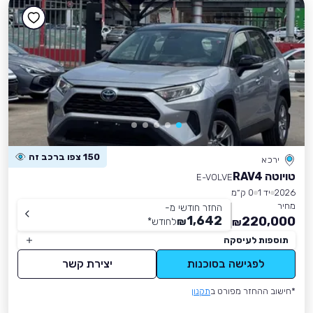
150 צפו ברכב זה
ירכא
טויוטה RAV4
E-VOLVE
2026
יד 1
0 ק״מ
מחיר
החזר חודשי מ-
1,642
220,000
₪
לחודש
*
₪
תוספות לעיסקה
לפגישה בסוכנות
יצירת קשר
*חישוב ההחזר מפורט ב
תקנון