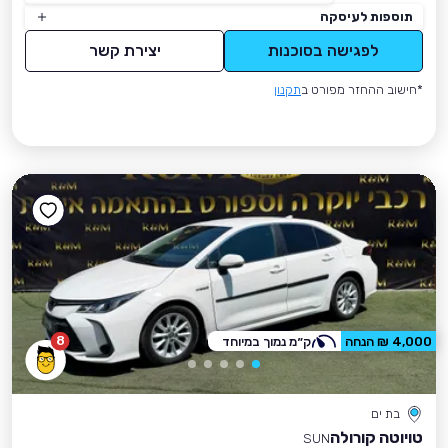
תוספות לעיסקה
לפגישה בסוכנות
יצירת קשר
*חישוב ההחזר מפורט ב
תקנון
8
4,000 ₪ הנחה
ק״מ נמוך במיוחד
בת ים
טויוטה קורולה
SUN