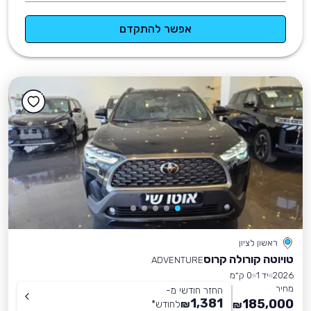
אפשר להתקדם
ראשון לציון
טויוטה קורולה קרוס
ADVENTURE
2026
יד 1
0 ק״מ
מחיר
החזר חודשי מ-
1,381
185,000
₪
לחודש
*
₪