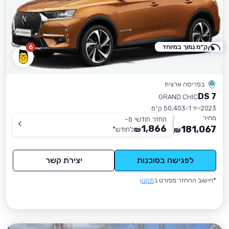
ק״מ נמוך במיוחד
6
בפריסה ארצית
DS 7
GRAND CHIC
2023
יד 1
50,403 ק״מ
מחיר
החזר חודשי מ-
1,866
181,067
₪
לחודש
*
₪
לפגישה בסוכנות
יצירת קשר
*חישוב ההחזר מפורט ב
תקנון