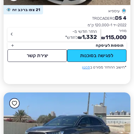
21 צפו ברכב זה
עיספיא
DS 4
TROCADERO
2022
יד 1
120,000 ק״מ
מחיר
החזר חודשי מ-
1,332
115,000
₪
לחודש
*
₪
תוספות לעיסקה
לפגישה בסוכנות
יצירת קשר
*חישוב ההחזר מפורט ב
תקנון