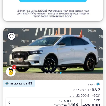
7
53 צפו ברכב זה
חיפה
DS 7
GRAND CHIC
2021
יד 2
122,000 ק״מ
מחיר
החזר חודשי מ-
1,166
99,000
₪
לחודש
*
₪