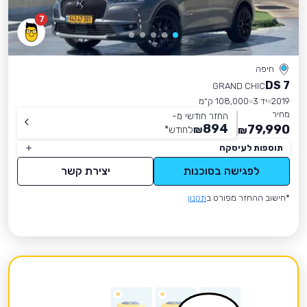
7
חיפה
DS 7
GRAND CHIC
2019
יד 3
108,000 ק״מ
מחיר
החזר חודשי מ-
894
79,990
₪
לחודש
*
₪
תוספות לעיסקה
לפגישה בסוכנות
יצירת קשר
*חישוב ההחזר מפורט ב
תקנון