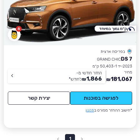
ק״מ נמוך במיוחד
6
בפריסה ארצית
DS 7
GRAND CHIC
2023
יד 1
50,403 ק״מ
מחיר
החזר חודשי מ-
1,866
181,067
₪
לחודש
*
₪
לפגישה בסוכנות
יצירת קשר
*חישוב ההחזר מפורט ב
תקנון
1