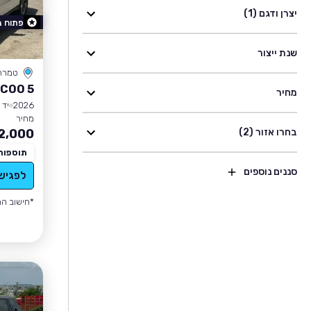
יצרן ודגם (1)
פתוח 
שנת ייצור
טמרה
COO 5
מחיר
2026
יד 0
מחיר
בחרו אזור (2)
2,000
תוספות
סננים נוספים
לפגיש
*חישוב הה