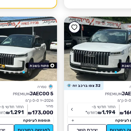
בשבת
פתוח בשבת
32 צפו ברכב זה
טמרה
JAECOO 5
JAE
PREMIUM
PREMIUM
0 ק״מ
2026
יד 0
0 ק״מ
מחיר
החזר חודשי מ-
החזר חודשי מ-
1,291
1,194
173,000
16
₪
לחודש
*
₪
לחו
₪
₪
 לעיסקה
תוספות לעיסקה
ה בסוכנות
יצירת קשר
לפגישה בסוכנות
יצי