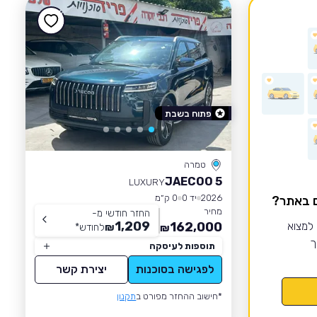
פתוח בשבת
טמרה
JAECOO 5
LUXURY
2026
יד 0
0 ק״מ
ם באתר?
מחיר
החזר חודשי מ-
1,209
 למצוא
162,000
₪
לחודש
*
₪
ך
תוספות לעיסקה
לפגישה בסוכנות
יצירת קשר
*חישוב ההחזר מפורט ב
תקנון