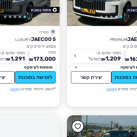
בשבת
פתוח בשבת
טמרה
JAECOO 5
JAE
LUXURY
PREMIUM
0 ק״מ
2026
יד 0
0 ק״מ
מחיר
החזר חודשי מ-
החזר חודשי מ-
1,291
1,209
173,000
16
₪
לחודש
*
₪
לחו
₪
₪
 לעיסקה
תוספות לעיסקה
ה בסוכנות
יצירת קשר
לפגישה בסוכנות
יצי
חזר מפורט ב
תקנון
*חישוב ההחזר מפורט ב
תקנון