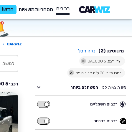
רכבים
מסחריות
משאיות
חדש!
CARWIZ
›
ר
מיון וסינון (2)
נקה הכל
יצרן ודגם: JAECOO 5
בחרו אזור: 30 ק"מ סביב חיפה
רכבי JAECOO 5 יד שניה למכירה בסביבת חיפה
מיון תוצאות לפי:
המשתלם ביותר
רכבים חשמליים
רכבים
חשמליים
רכבים בהנחה
רכבים
בהנחה