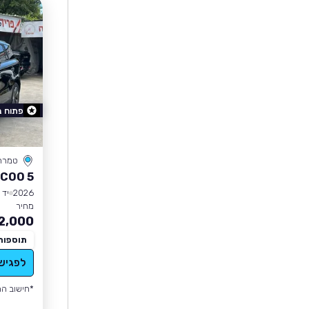
פתוח 
טמרה
COO 5
2026
יד 0
מחיר
2,000
תוספות
לפגיש
*חישוב הה