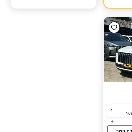
דש
*
רת קשר