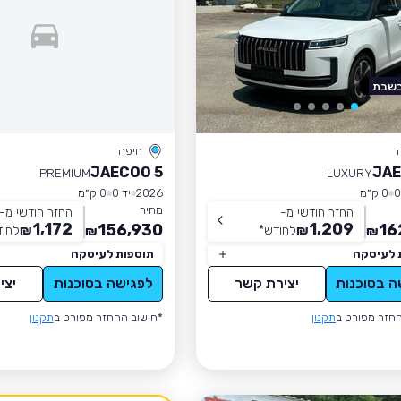
בשבת
חיפה
JAECOO 5
JAE
PREMIUM
LUXURY
0 ק״מ
2026
יד 0
0 ק״מ
מחיר
החזר חודשי מ-
החזר חודשי מ-
1,172
1,209
156,930
16
₪
לחודש
*
₪
לחוד
₪
₪
 לעיסקה
תוספות לעיסקה
ה בסוכנות
יצירת קשר
לפגישה בסוכנות
יצי
חזר מפורט ב
תקנון
*חישוב ההחזר מפורט ב
תקנון