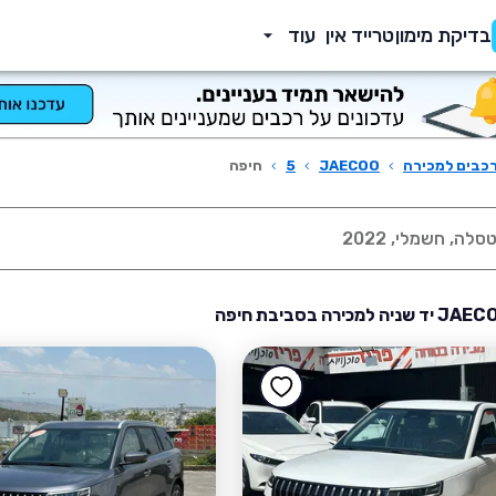
בדיקת מימון
טרייד אין
עוד
כבים למכירה
›
JAECOO
›
5
›
חיפה