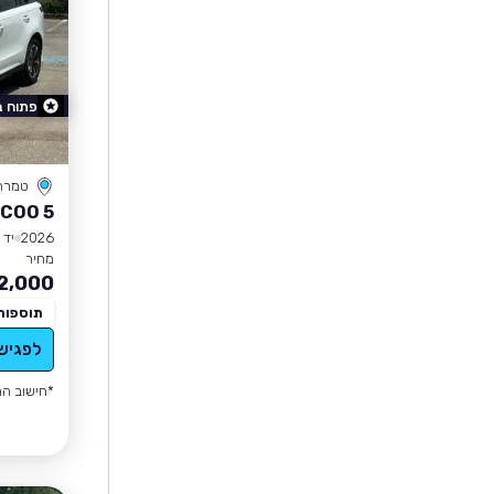
פתוח 
טמרה
COO 5
2026
יד 0
מחיר
2,000
תוספות
לפגיש
*חישוב הה