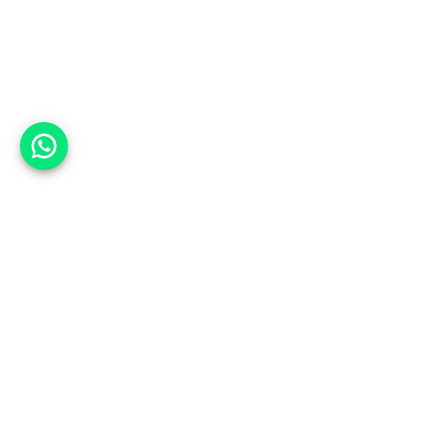
אפשר לעזור?
אנחנו ב-CARWIZ נעזור לך
להתחדש בקלות ובנוחות ברכב יד
שנייה בהתאמה אישית מתוך אלפי
רכבים וממאות סוכנויות רכב מובילות
באמצעות ממשק חדשני וידידותי
שפיתחנו, ובעזרת האלגוריתם החכם