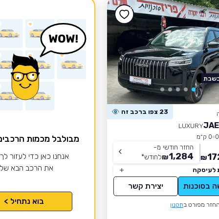
בשבת
23 צפו ברכב זה
JAE
LUXURY
0 ק״מ
מבולבל מכמות הרכבי
החזר חודשי מ-
1,284
17
אנחנו כאן כדי לעזור לך
₪
לחודש
*
₪
את הרכב הבא של
 לעיסקה
ה בסוכנות
יצירת קשר
בוא נתחיל >
חזר מפורט ב
תקנון