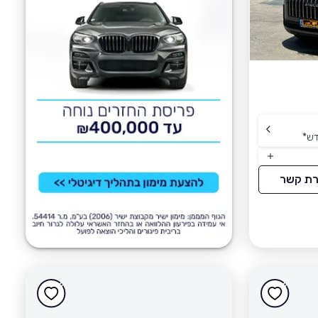
דש
*
רת קשר