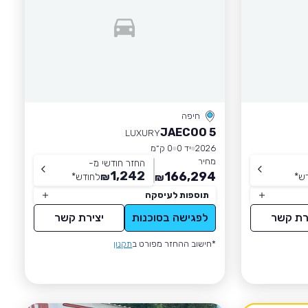
חיפה
JAECOO 5
LUXURY
2026
יד 0
0 ק״מ
מחיר
החזר חודשי מ-
1,242
166,294
ש
*
₪
לחודש
*
₪
תוספות לעיסקה
רת קשר
לפגישה בסוכנות
יצירת קשר
*חישוב ההחזר מפורט ב
תקנון