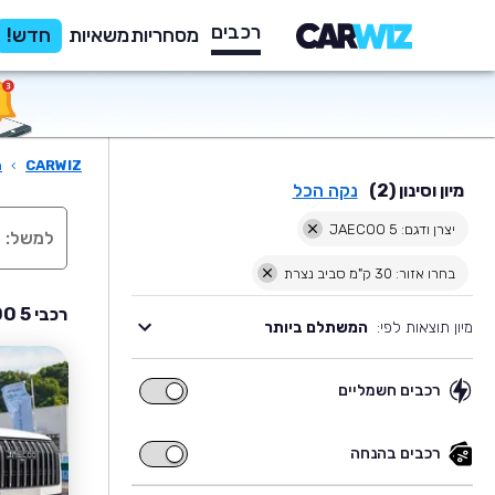
רכבים
מסחריות
משאיות
חדש!
CARWIZ
›
ר
מיון וסינון (2)
נקה הכל
יצרן ודגם: JAECOO 5
בחרו אזור: 30 ק"מ סביב נצרת
רכבי JAECOO 5 יד שניה למכירה בסביבת נצרת
מיון תוצאות לפי:
המשתלם ביותר
רכבים חשמליים
רכבים
חשמליים
רכבים בהנחה
רכבים
בהנחה