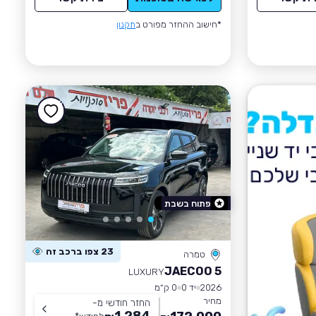
*חישוב ההחזר מפורט ב
תקנון
פתוח בשבת
23 צפו ברכב זה
טמרה
JAECOO 5
LUXURY
2026
יד 0
0 ק״מ
מחיר
החזר חודשי מ-