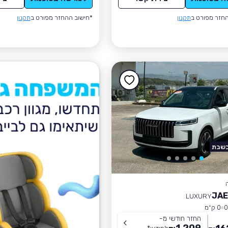
חזר מפורט ב
תקנון
*חישוב ההחזר מפורט ב
תקנון
בשבת
JAE
LUXURY
0 ק״מ
החזר חודשי מ-