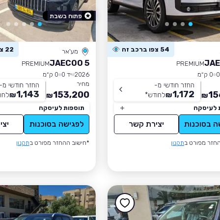
פתוח בשבת
54 צפו ברכב זה
22 צפו ברכב זה
מע'אר
JAECOO 5
JAE
PREMIUM
PREMIUM
0 ק״מ
2026
יד 0
0 ק״מ
מחיר
החזר חודשי מ-
החזר חודשי מ-
1,143
1,172
153,200
15
₪
לחודש
*
₪
לחו
₪
₪
 לעיסקה
תוספות לעיסקה
ה בסוכנות
יצירת קשר
לפגישה בסוכנות
יצי
חזר מפורט ב
תקנון
*חישוב ההחזר מפורט ב
תקנון