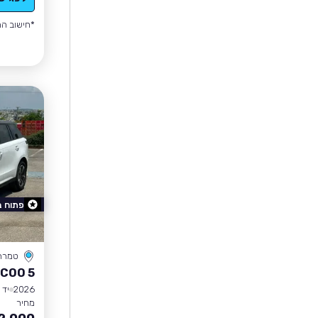
*חישוב הה
פתוח 
טמרה
COO 5
2026
יד 0
מחיר