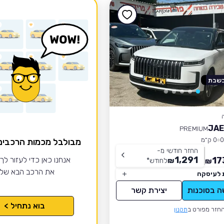
בשבת
JAE
PREMIUM
0 ק״מ
מבולבל מכמות הרכבי
החזר חודשי מ-
1,291
17
אנחנו כאן כדי לעזור לך
₪
לחודש
*
₪
את הרכב הבא של
 לעיסקה
ה בסוכנות
יצירת קשר
בוא נתחיל >
חזר מפורט ב
תקנון