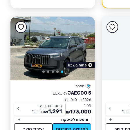
פתוח בשבת
טמרה
JAECOO 5
LUXURY
2026
יד 0
0 ק״מ
מחיר
החזר חודשי מ-
1,291
173,000
ודש
*
₪
לחודש
*
₪
תוספות לעיסקה
רת קשר
לפגישה בסוכנות
יצירת קשר