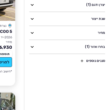
יצרן ודגם (1)
שנת ייצור
נצרת
COO 5
מחיר
2026
יד 0
מחיר
בחרו אזור (1)
6,930
תוספות
סננים נוספים
לפגיש
*חישוב הה