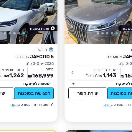
בשבת
פתוח בשבת
ר
מע'אר
JAECOO 5
JAE
LUXURY
PREMIUM
0 ק״מ
2026
יד 0
0 ק״מ
מחיר
החזר חודשי מ-
החזר חודשי מ-
1,262
1,143
168,999
15
₪
לחודש
*
₪
לחו
₪
₪
 לעיסקה
תוספות לעיסקה
ה בסוכנות
יצירת קשר
לפגישה בסוכנות
יצי
חזר מפורט ב
תקנון
*חישוב ההחזר מפורט ב
תקנון