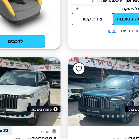
1,209
16
₪
לחודש
*
₪
 לעיסקה
ה בסוכנות
יצירת קשר
חזר מפורט ב
תקנון
לרכבים
בשבת
פתוח בשבת
33 צפו ברכב זה
טמרה