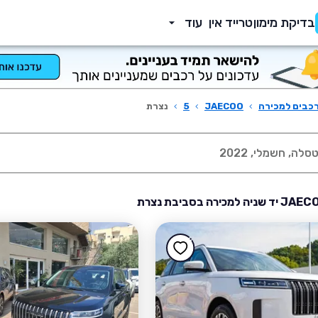
בדיקת מימון
טרייד אין
עוד
כבים למכירה
›
JAECOO
›
5
›
נצרת