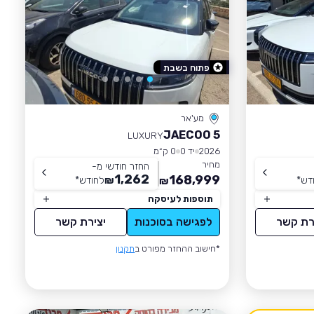
פתוח בשבת
מע'אר
JAECOO 5
LUXURY
2026
יד 0
0 ק״מ
מחיר
החזר חודשי מ-
1,262
168,999
דש
*
₪
לחודש
*
₪
תוספות לעיסקה
רת קשר
לפגישה בסוכנות
יצירת קשר
*חישוב ההחזר מפורט ב
תקנון