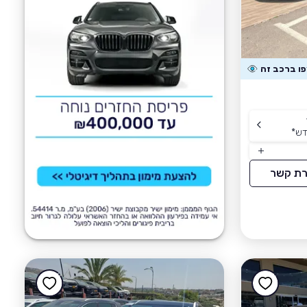
דש
*
רת קשר