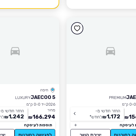
חיפה
JAECOO 5
JAE
LUXURY
PREMIUM
0 ק״מ
2026
יד 0
0 ק״מ
מחיר
החזר חודשי מ-
החזר חודשי מ-
1,242
1,172
166,294
15
₪
לחודש
*
₪
לח
₪
₪
 לעיסקה
תוספות לעיסקה
ה בסוכנות
יצירת קשר
לפגישה בסוכנות
יצי