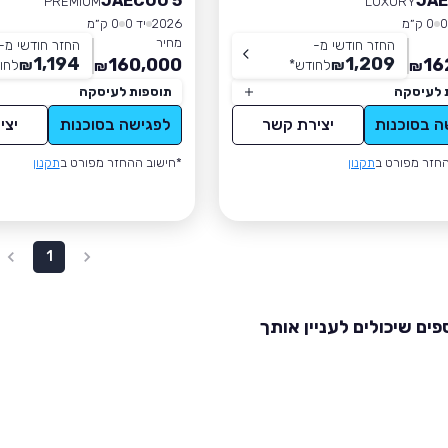
JAECOO 5
JAE
PREMIUM
LUXURY
0 ק״מ
2026
יד 0
0 ק״מ
מחיר
החזר חודשי מ-
החזר חודשי מ-
1,194
1,209
160,000
16
₪
לחודש
*
₪
לחו
₪
₪
 לעיסקה
תוספות לעיסקה
ה בסוכנות
יצירת קשר
לפגישה בסוכנות
יצי
חזר מפורט ב
תקנון
*חישוב ההחזר מפורט ב
תקנון
1
פים שיכולים לעניין אותך