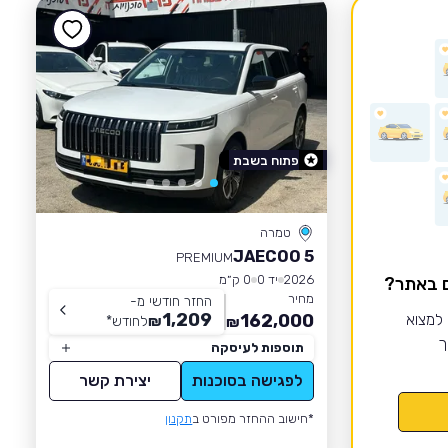
פתוח בשבת
טמרה
JAECOO 5
PREMIUM
2026
יד 0
0 ק״מ
ם באתר?
מחיר
החזר חודשי מ-
1,209
 למצוא
162,000
₪
לחודש
*
₪
ך
תוספות לעיסקה
לפגישה בסוכנות
יצירת קשר
*חישוב ההחזר מפורט ב
תקנון