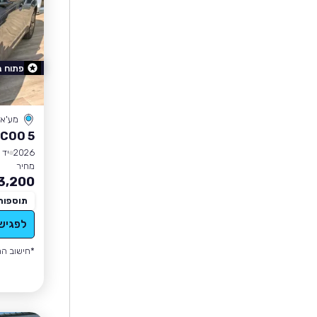
פתוח 
מע'א
COO 5
2026
יד 0
מחיר
3,200
תוספות
לפגיש
*חישוב הה