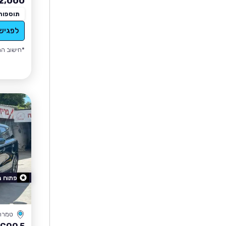
2,000
תוספות
לפגיש
*חישוב הה
פתוח 
טמרה