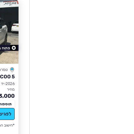
פתוח 
טמרה
COO 5
2026
יד 0
מחיר
3,000
תוספות
לפגיש
*חישוב הה