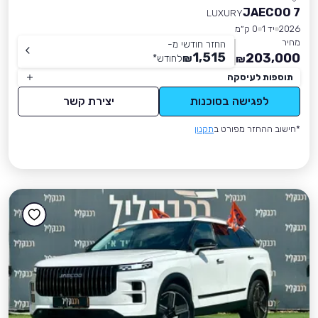
JAECOO 7
LUXURY
2026
יד 1
0 ק״מ
מחיר
החזר חודשי מ-
1,515
203,000
₪
לחודש
*
₪
תוספות לעיסקה
לפגישה בסוכנות
יצירת קשר
*חישוב ההחזר מפורט ב
תקנון