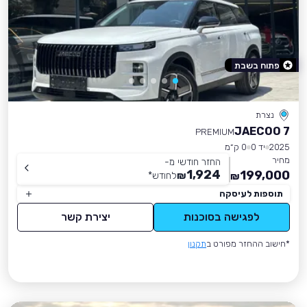
פתוח בשבת
נצרת
JAECOO 7
PREMIUM
2025
יד 0
0 ק״מ
מחיר
החזר חודשי מ-
1,924
199,000
₪
לחודש
*
₪
תוספות לעיסקה
לפגישה בסוכנות
יצירת קשר
*חישוב ההחזר מפורט ב
תקנון