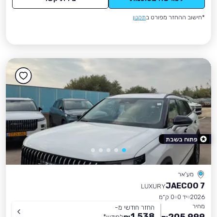
*חישוב ההחזר מפורט ב
תקנון
פתוח בשבת
מע'אר
JAECOO 7
LUXURY
2026
יד 0
0 ק״מ
מחיר
החזר חודשי מ-
1,538