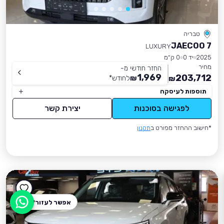
טבריה
JAECOO 7
LUXURY
2025
יד 0
0 ק״מ
מחיר
החזר חודשי מ-
1,969
203,712
₪
לחודש
*
₪
תוספות לעיסקה
לפגישה בסוכנות
יצירת קשר
*חישוב ההחזר מפורט ב
תקנון
אפשר לעזור?