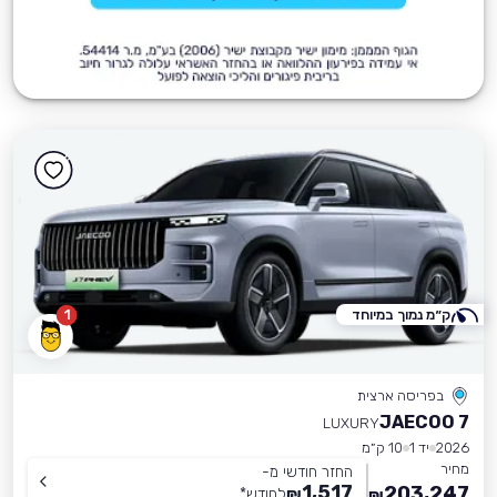
ק״מ נמוך במיוחד
1
בפריסה ארצית
JAECOO 7
LUXURY
2026
יד 1
10 ק״מ
מחיר
החזר חודשי מ-
1,517
203,247
₪
לחודש
*
₪