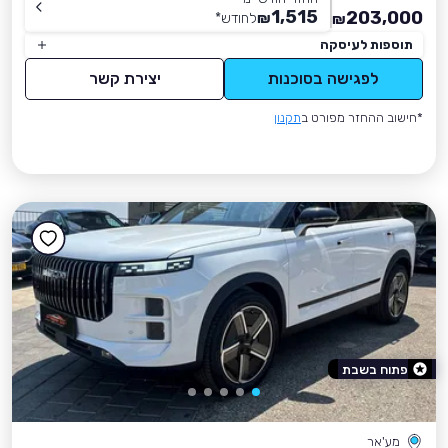
1,515
203,000
₪
לחודש
*
₪
תוספות לעיסקה
לפגישה בסוכנות
יצירת קשר
*חישוב ההחזר מפורט ב
תקנון
פתוח בשבת
מע'אר