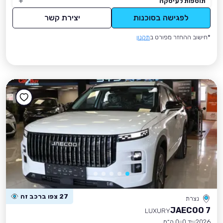
תוספות לעיסקה
לפגישה בסוכנות
יצירת קשר
*חישוב ההחזר מפורט ב
תקנון
27 צפו ברכב זה
נצרת
JAECOO 7
LUXURY
2026
יד 0
0 ק״מ