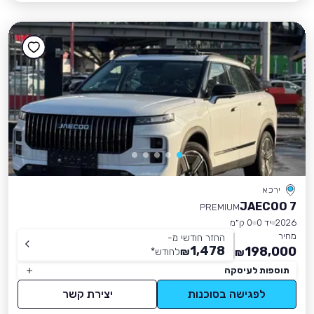
ירכא
JAECOO 7
PREMIUM
2026
יד 0
0 ק״מ
מחיר
החזר חודשי מ-
1,478
198,000
₪
לחודש
*
₪
תוספות לעיסקה
לפגישה בסוכנות
יצירת קשר