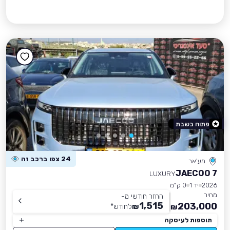
פתוח בשבת
24 צפו ברכב זה
מע'אר
JAECOO 7
LUXURY
2026
יד 1
0 ק״מ
מחיר
החזר חודשי מ-
1,515
203,000
₪
לחודש
*
₪
תוספות לעיסקה