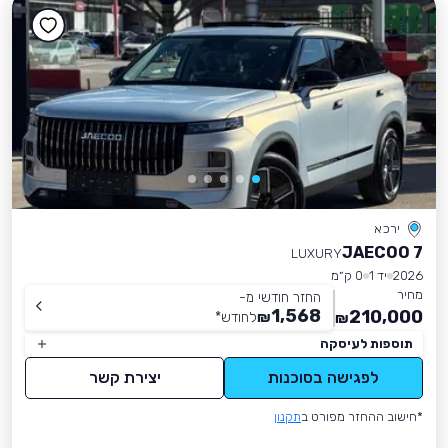
ירכא
JAECOO 7
LUXURY
2026
יד 1
0 ק״מ
מחיר
החזר חודשי מ-
1,568
210,000
₪
לחודש
*
₪
תוספות לעיסקה
לפגישה בסוכנות
יצירת קשר
*חישוב ההחזר מפורט ב
תקנון