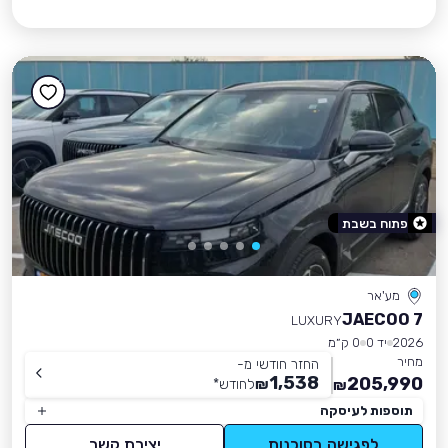
פתוח בשבת
מע'אר
JAECOO 7
LUXURY
2026
יד 0
0 ק״מ
מחיר
החזר חודשי מ-
1,538
205,990
₪
לחודש
*
₪
תוספות לעיסקה
לפגישה בסוכנות
יצירת קשר