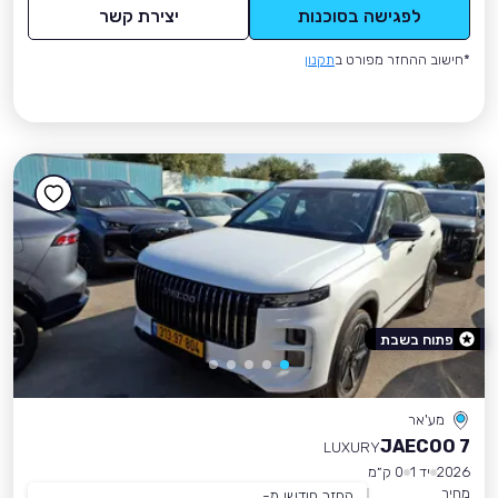
לפגישה בסוכנות
יצירת קשר
*חישוב ההחזר מפורט ב
תקנון
פתוח בשבת
מע'אר
JAECOO 7
LUXURY
2026
יד 1
0 ק״מ
מחיר
החזר חודשי מ-