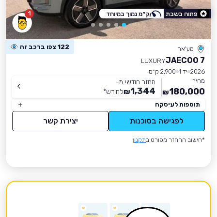
1
פתוח בשבת
ק״מ נמוך במיוחד
122 צפו ברכב זה
מע'אר
JAECOO 7
LUXURY
2026
יד 1
2,900 ק״מ
מחיר
החזר חודשי מ-
1,344
180,000
₪
לחודש
*
₪
תוספות לעיסקה
לפגישה בסוכנות
יצירת קשר
*חישוב ההחזר מפורט ב
תקנון