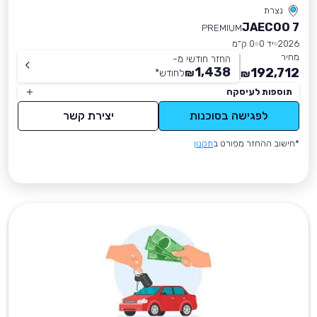
נצרת
JAECOO 7
PREMIUM
2026
יד 0
0 ק״מ
מחיר
החזר חודשי מ-
1,438
192,712
₪
לחודש
*
₪
תוספות לעיסקה
לפגישה בסוכנות
יצירת קשר
*חישוב ההחזר מפורט ב
תקנון