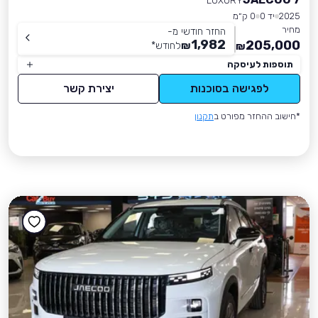
LUXURY
2025
יד 0
0 ק״מ
מחיר
החזר חודשי מ-
1,982
205,000
₪
לחודש
*
₪
תוספות לעיסקה
לפגישה בסוכנות
יצירת קשר
*חישוב ההחזר מפורט ב
תקנון