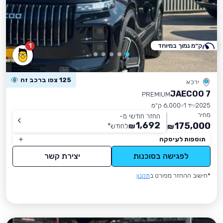
ק״מ נמוך במיוחד
1
125 צפו ברכב זה
ירכא
JAECOO 7
PREMIUM
2025
יד 1
6,000 ק״מ
מחיר
החזר חודשי מ-
1,692
175,000
₪
לחודש
*
₪
תוספות לעיסקה
לפגישה בסוכנות
יצירת קשר
*חישוב ההחזר מפורט ב
תקנון