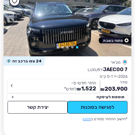
פתוח בשבת
24 צפו ברכב זה
מע'אר
JAECOO 7
LUXURY
2026
יד 1
0 ק״מ
מחיר
החזר חודשי מ-
1,522
203,900
₪
לחודש
*
₪
תוספות לעיסקה
לפגישה בסוכנות
יצירת קשר
*חישוב ההחזר מפורט ב
תקנון