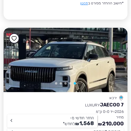
*חישוב ההחזר מפורט ב
תקנון
ירכא
JAECOO 7
LUXURY
2026
יד 0
0 ק״מ
מחיר
החזר חודשי מ-
1,568
210,000
₪
לחודש
*
₪