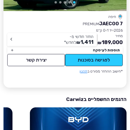
חיפה
JAECOO 7
PREMIUM
2026
יד 1
0 ק״מ
מחיר
החזר חודשי מ-
1,411
189,000
₪
לחודש
*
₪
תוספות לעיסקה
לפגישה בסוכנות
יצירת קשר
*חישוב ההחזר מפורט ב
תקנון
הדגמים החשמליים בCarwiz