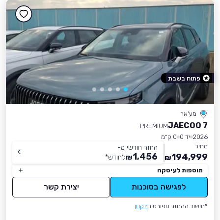
פתוח בשבת
מע'אר
JAECOO 7
PREMIUM
2026
יד 0
0 ק״מ
מחיר
החזר חודשי מ-
1,456
194,999
₪
לחודש
*
₪
תוספות לעיסקה
לפגישה בסוכנות
יצירת קשר
*חישוב ההחזר מפורט ב
תקנון