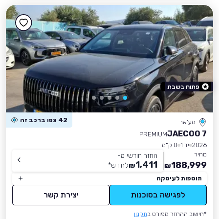
פתוח בשבת
42 צפו ברכב זה
מע'אר
JAECOO 7
PREMIUM
2026
יד 1
0 ק״מ
מחיר
החזר חודשי מ-
1,411
188,999
₪
לחודש
*
₪
תוספות לעיסקה
לפגישה בסוכנות
יצירת קשר
*חישוב ההחזר מפורט ב
תקנון