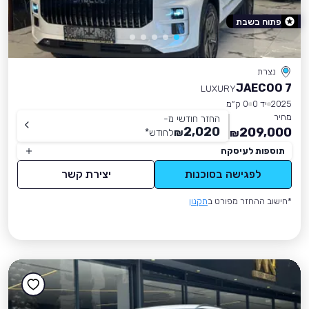
פתוח בשבת
נצרת
JAECOO 7
LUXURY
2025
יד 0
0 ק״מ
מחיר
החזר חודשי מ-
2,020
209,000
₪
לחודש
*
₪
תוספות לעיסקה
לפגישה בסוכנות
יצירת קשר
*חישוב ההחזר מפורט ב
תקנון