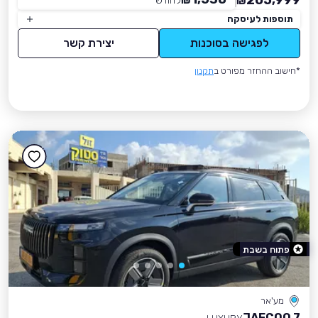
205,999
₪
לחודש
*
₪
תוספות לעיסקה
לפגישה בסוכנות
יצירת קשר
*חישוב ההחזר מפורט ב
תקנון
פתוח בשבת
מע'אר
JAECOO 7