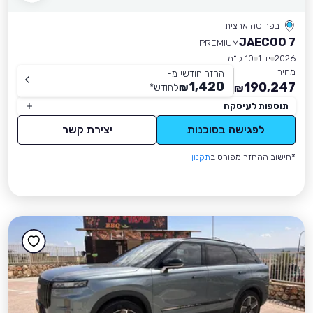
בפריסה ארצית
JAECOO 7
PREMIUM
2026
יד 1
10 ק״מ
מחיר
החזר חודשי מ-
1,420
190,247
₪
לחודש
*
₪
תוספות לעיסקה
לפגישה בסוכנות
יצירת קשר
*חישוב ההחזר מפורט ב
תקנון