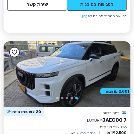
לפגישה בסוכנות
יצירת קשר
*חישוב ההחזר מפורט ב
תקנון
2,001 ₪ הנחה
20 צפו ברכב זה
פתח תקווה
JAECOO 7
LUXURY
2026
יד 1
1 ק״מ
192,500 ₪
החזר חודשי מ-