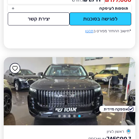
177,000
₪
לחודש
*
₪
תוספות לעיסקה
לפגישה בסוכנות
יצירת קשר
*חישוב ההחזר מפורט ב
תקנון
אספקה מיידית
ראשון לציון
JAECOO 7