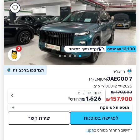
2
12,100 ₪ הנחה
ק״מ נמוך במיוחד
121 צפו ברכב זה
הרצליה
JAECOO 7
PREMIUM
2025
יד 2
19,000 ק״מ
170,000 ₪
החזר חודשי מ-
1,526
157,900
₪
לחודש
*
₪
תוספות לעיסקה
לפגישה בסוכנות
יצירת קשר
*חישוב ההחזר מפורט ב
תקנון