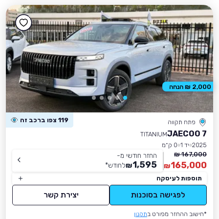
2,000 ₪ הנחה
119 צפו ברכב זה
פתח תקווה
JAECOO 7
TITANIUM
2025
יד 1
0 ק״מ
167,000 ₪
החזר חודשי מ-
1,595
165,000
₪
לחודש
*
₪
תוספות לעיסקה
לפגישה בסוכנות
יצירת קשר
*חישוב ההחזר מפורט ב
תקנון