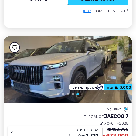
*חישוב ההחזר מפורט ב
תקנון
3,000 ₪ הנחה
אספקה מיידית
ראשון לציון
JAECOO 7
ELEGANCE
2025
יד 0
0 ק״מ
180,000 ₪
החזר חודשי מ-
1,711