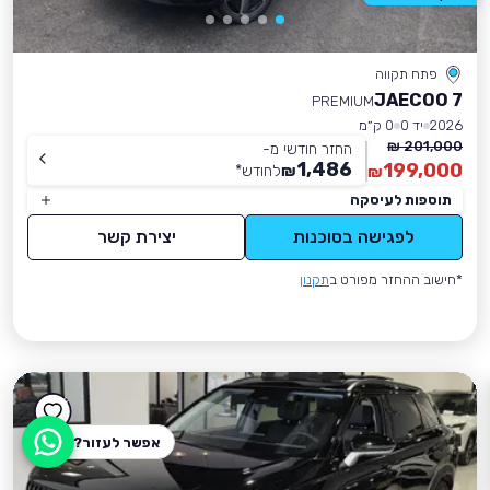
פתח תקווה
JAECOO 7
PREMIUM
2026
יד 0
0 ק״מ
201,000 ₪
החזר חודשי מ-
1,486
199,000
₪
לחודש
*
₪
תוספות לעיסקה
לפגישה בסוכנות
יצירת קשר
*חישוב ההחזר מפורט ב
תקנון
אפשר לעזור?