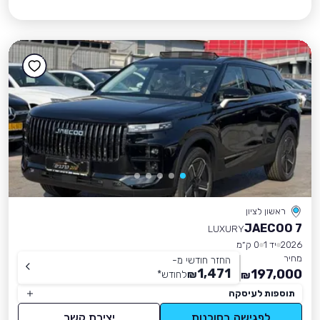
ראשון לציון
JAECOO 7
LUXURY
2026
יד 1
0 ק״מ
מחיר
החזר חודשי מ-
1,471
197,000
₪
לחודש
*
₪
תוספות לעיסקה
לפגישה בסוכנות
יצירת קשר