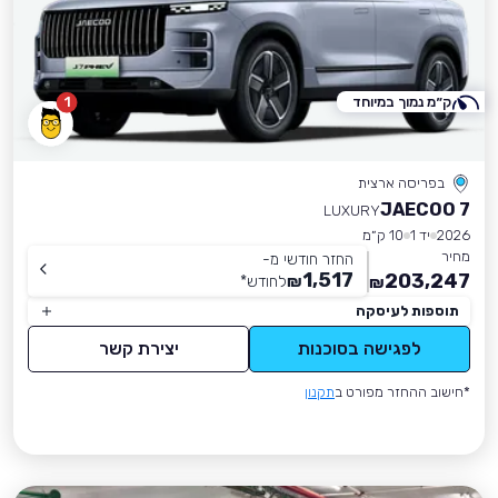
ק״מ נמוך במיוחד
1
בפריסה ארצית
JAECOO 7
LUXURY
2026
יד 1
10 ק״מ
מחיר
החזר חודשי מ-
1,517
203,247
₪
לחודש
*
₪
תוספות לעיסקה
לפגישה בסוכנות
יצירת קשר
*חישוב ההחזר מפורט ב
תקנון