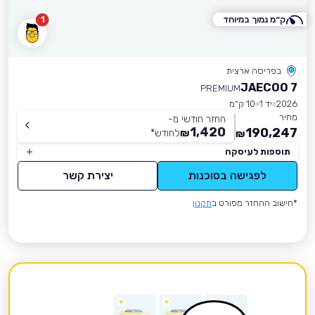
ק״מ נמוך במיוחד
1
בפריסה ארצית
JAECOO 7
PREMIUM
2026
יד 1
10 ק״מ
מחיר
החזר חודשי מ-
1,420
190,247
₪
לחודש
*
₪
תוספות לעיסקה
לפגישה בסוכנות
יצירת קשר
*חישוב ההחזר מפורט ב
תקנון