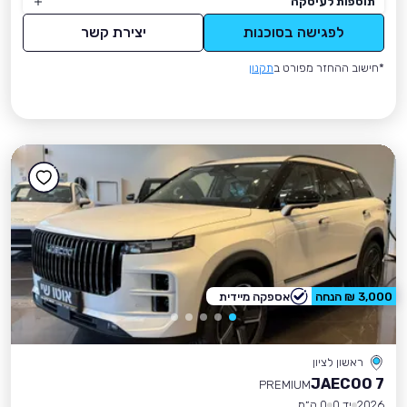
תוספות לעיסקה
לפגישה בסוכנות
יצירת קשר
*חישוב ההחזר מפורט ב
תקנון
3,000 ₪ הנחה
אספקה מיידית
ראשון לציון
JAECOO 7
PREMIUM
2026
יד 0
0 ק״מ