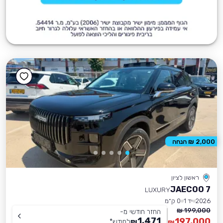
2,000 ₪ הנחה
ראשון לציון
JAECOO 7
LUXURY
2026
יד 1
0 ק״מ
199,000 ₪
החזר חודשי מ-
1,471
197,000
₪
לחודש
*
₪