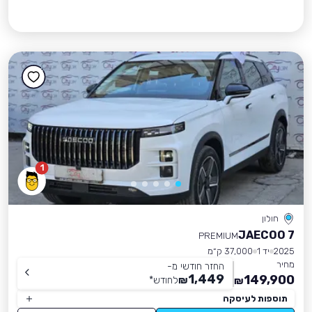
1
חולון
JAECOO 7
PREMIUM
2025
יד 1
37,000 ק״מ
מחיר
החזר חודשי מ-
1,449
149,900
₪
לחודש
*
₪
תוספות לעיסקה