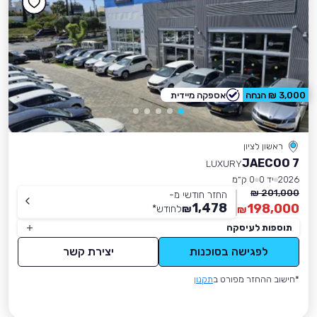
3,000 ₪ הנחה
אספקה מיידית
ראשון לציון
JAECOO 7
LUXURY
2026
יד 0
0 ק״מ
201,000 ₪
החזר חודשי מ-
1,478
198,000
₪
לחודש
*
₪
תוספות לעיסקה
לפגישה בסוכנות
יצירת קשר
*חישוב ההחזר מפורט ב
תקנון