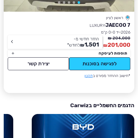
ראשון לציון
JAECOO 7
LUXURY
2026
יד 0
0 ק״מ
204,000 ₪
החזר חודשי מ-
1,501
201,000
₪
לחודש
*
₪
תוספות לעיסקה
לפגישה בסוכנות
יצירת קשר
*חישוב ההחזר מפורט ב
תקנון
הדגמים החשמליים בCarwiz