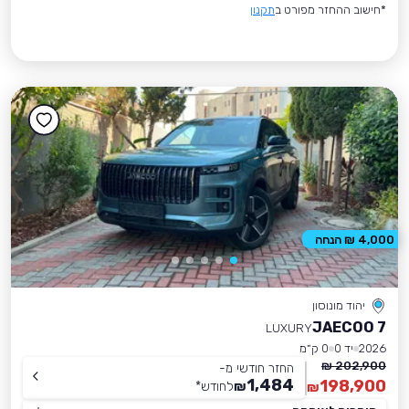
*חישוב ההחזר מפורט ב
תקנון
4,000 ₪ הנחה
יהוד מונוסון
JAECOO 7
LUXURY
2026
יד 0
0 ק״מ
202,900 ₪
החזר חודשי מ-
1,484
198,900
₪
לחודש
*
₪