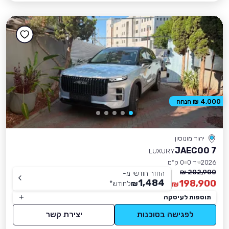
4,000 ₪ הנחה
יהוד מונוסון
JAECOO 7
LUXURY
2026
יד 0
0 ק״מ
202,900 ₪
החזר חודשי מ-
1,484
198,900
₪
לחודש
*
₪
תוספות לעיסקה
לפגישה בסוכנות
יצירת קשר