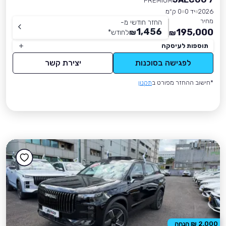
PREMIUM
2026
יד 0
0 ק״מ
מחיר
החזר חודשי מ-
1,456
195,000
₪
לחודש
*
₪
תוספות לעיסקה
לפגישה בסוכנות
יצירת קשר
*חישוב ההחזר מפורט ב
תקנון
2,000 ₪ הנחה