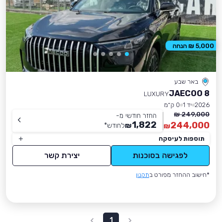
5,000 ₪ הנחה
באר שבע
JAECOO 8
LUXURY
2026
יד 1
0 ק״מ
249,000 ₪
החזר חודשי מ-
1,822
244,000
₪
לחודש
*
₪
תוספות לעיסקה
לפגישה בסוכנות
יצירת קשר
*חישוב ההחזר מפורט ב
תקנון
1