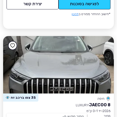
לפגישה בסוכנות
יצירת קשר
*חישוב ההחזר מפורט ב
תקנון
35 צפו ברכב זה
חיפה
JAECOO 8
LUXURY
2026
יד 1
0 ק״מ
מחיר
החזר חודשי מ-