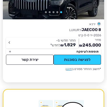
ירכא
JAECOO 8
LUXURY
2026
יד 0
0 ק״מ
מחיר
החזר חודשי מ-
1,829
245,000
₪
לחודש
*
₪
תוספות לעיסקה
לפגישה בסוכנות
יצירת קשר
*חישוב ההחזר מפורט ב
תקנון