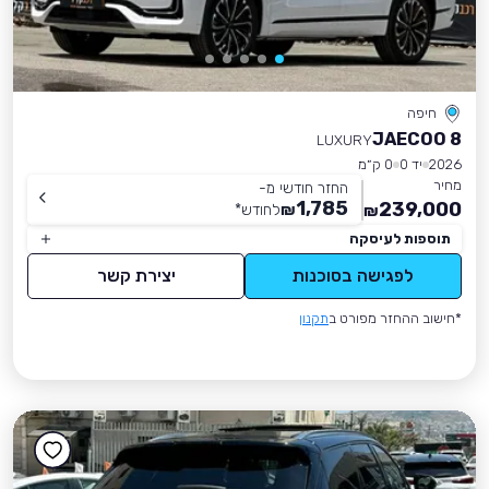
חיפה
JAECOO 8
LUXURY
2026
יד 0
0 ק״מ
מחיר
החזר חודשי מ-
1,785
239,000
₪
לחודש
*
₪
תוספות לעיסקה
לפגישה בסוכנות
יצירת קשר
*חישוב ההחזר מפורט ב
תקנון