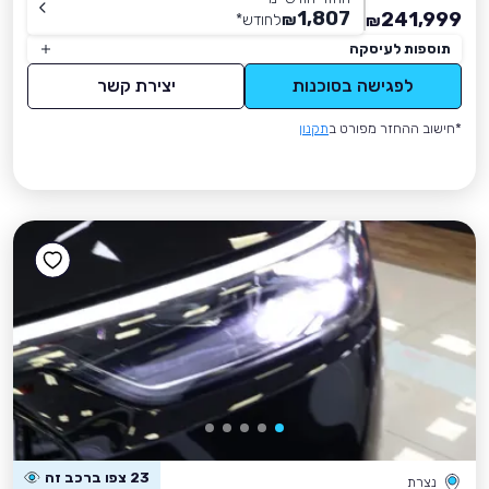
1,807
241,999
₪
לחודש
*
₪
תוספות לעיסקה
לפגישה בסוכנות
יצירת קשר
*חישוב ההחזר מפורט ב
תקנון
23 צפו ברכב זה
נצרת