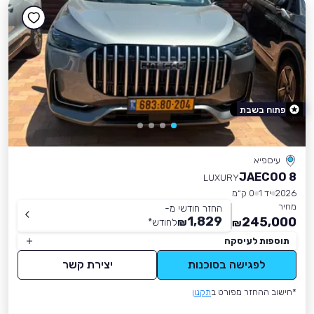
פתוח בשבת
עיספיא
JAECOO 8
LUXURY
2026
יד 1
0 ק״מ
מחיר
החזר חודשי מ-
1,829
245,000
₪
לחודש
*
₪
תוספות לעיסקה
לפגישה בסוכנות
יצירת קשר
*חישוב ההחזר מפורט ב
תקנון