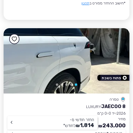
*חישוב ההחזר מפורט ב
תקנון
פתוח בשבת
טמרה
JAECOO 8
LUXURY
2026
יד 0
0 ק״מ
מחיר
החזר חודשי מ-
1,814
243,000
₪
לחודש
*
₪