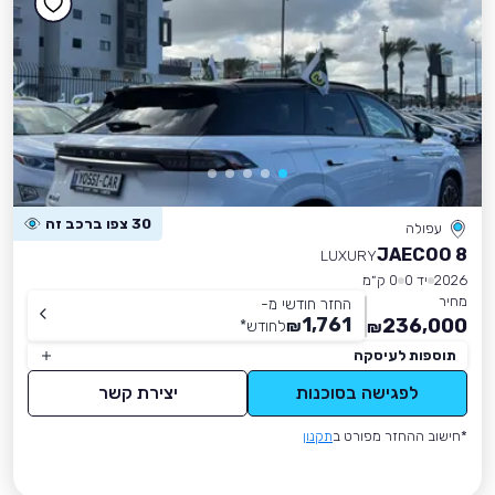
30 צפו ברכב זה
עפולה
JAECOO 8
LUXURY
2026
יד 0
0 ק״מ
מחיר
החזר חודשי מ-
1,761
236,000
₪
לחודש
*
₪
תוספות לעיסקה
לפגישה בסוכנות
יצירת קשר
*חישוב ההחזר מפורט ב
תקנון