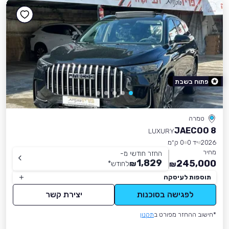
פתוח בשבת
טמרה
JAECOO 8
LUXURY
2026
יד 0
0 ק״מ
מחיר
החזר חודשי מ-
1,829
245,000
₪
לחודש
*
₪
תוספות לעיסקה
לפגישה בסוכנות
יצירת קשר
*חישוב ההחזר מפורט ב
תקנון