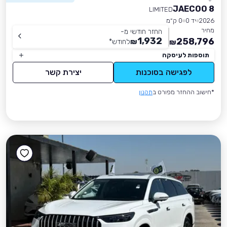
JAECOO 8
LIMITED
2026
יד 0
0 ק״מ
מחיר
החזר חודשי מ-
1,932
258,796
₪
לחודש
*
₪
תוספות לעיסקה
לפגישה בסוכנות
יצירת קשר
*חישוב ההחזר מפורט ב
תקנון