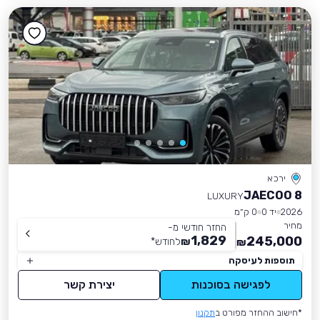
ירכא
JAECOO 8
LUXURY
2026
יד 0
0 ק״מ
מחיר
החזר חודשי מ-
1,829
245,000
₪
לחודש
*
₪
תוספות לעיסקה
לפגישה בסוכנות
יצירת קשר
*חישוב ההחזר מפורט ב
תקנון