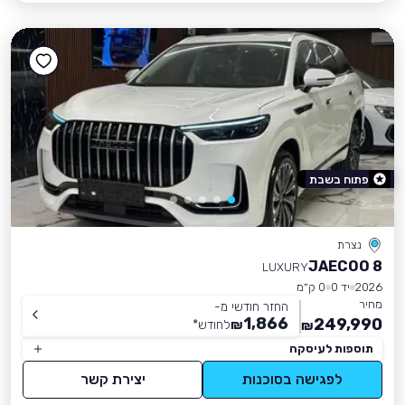
פתוח בשבת
נצרת
JAECOO 8
LUXURY
2026
יד 0
0 ק״מ
מחיר
החזר חודשי מ-
1,866
249,990
₪
לחודש
*
₪
תוספות לעיסקה
לפגישה בסוכנות
יצירת קשר