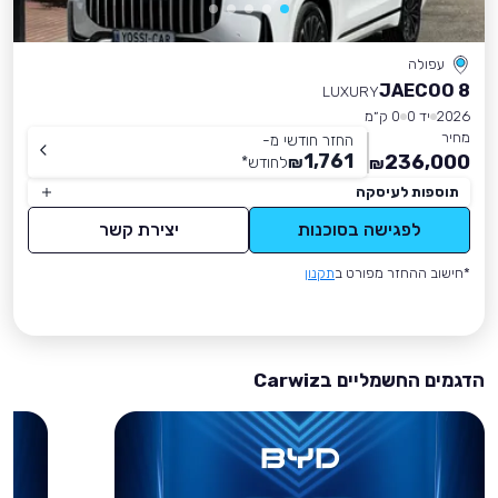
עפולה
JAECOO 8
LUXURY
2026
יד 0
0 ק״מ
מחיר
החזר חודשי מ-
1,761
236,000
₪
לחודש
*
₪
תוספות לעיסקה
לפגישה בסוכנות
יצירת קשר
*חישוב ההחזר מפורט ב
תקנון
הדגמים החשמליים בCarwiz