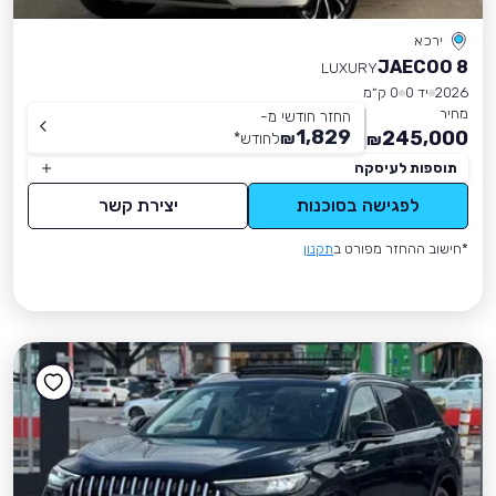
ירכא
JAECOO 8
LUXURY
2026
יד 0
0 ק״מ
מחיר
החזר חודשי מ-
1,829
245,000
₪
לחודש
*
₪
תוספות לעיסקה
לפגישה בסוכנות
יצירת קשר
*חישוב ההחזר מפורט ב
תקנון