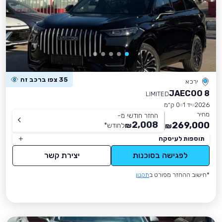
35 צפו ברכב זה
ירכא
JAECOO 8
LIMITED
2026
יד 1
0 ק״מ
מחיר
החזר חודשי מ-
2,008
269,000
₪
לחודש
*
₪
תוספות לעיסקה
לפגישה בסוכנות
יצירת קשר
*חישוב ההחזר מפורט ב
תקנון