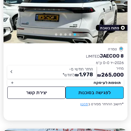
פתוח בשבת
טמרה
JAECOO 8
LIMITED
2026
יד 0
0 ק״מ
מחיר
החזר חודשי מ-
1,978
265,000
₪
לחודש
*
₪
תוספות לעיסקה
לפגישה בסוכנות
יצירת קשר
*חישוב ההחזר מפורט ב
תקנון