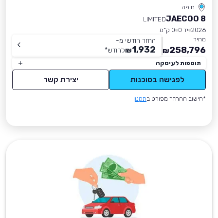
חיפה
JAECOO 8
LIMITED
2026
יד 0
0 ק״מ
מחיר
החזר חודשי מ-
1,932
258,796
₪
לחודש
*
₪
תוספות לעיסקה
לפגישה בסוכנות
יצירת קשר
*חישוב ההחזר מפורט ב
תקנון