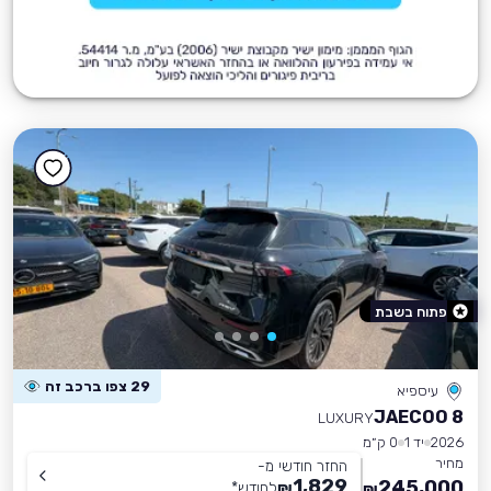
פתוח בשבת
29 צפו ברכב זה
עיספיא
JAECOO 8
LUXURY
2026
יד 1
0 ק״מ
מחיר
החזר חודשי מ-
1,829
245,000
₪
לחודש
*
₪