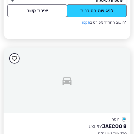
תוספות לעיסקה
לפגישה בסוכנות
יצירת קשר
*חישוב ההחזר מפורט ב
תקנון
חיפה
JAECOO 8
LUXURY
2026
יד 0
0 ק״מ