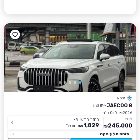
ירכא
JAECOO 8
LUXURY
2026
יד 0
0 ק״מ
מחיר
החזר חודשי מ-
1,829
245,000
₪
לחודש
*
₪
תוספות לעיסקה