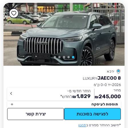
ירכא
JAECOO 8
LUXURY
2026
יד 0
0 ק״מ
מחיר
החזר חודשי מ-
1,829
245,000
₪
לחודש
*
₪
תוספות לעיסקה
לפגישה בסוכנות
יצירת קשר
*חישוב ההחזר מפורט ב
תקנון