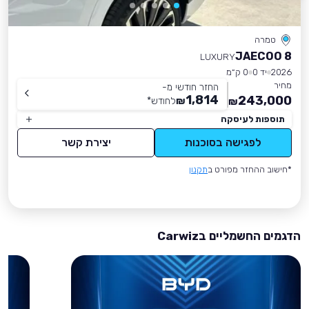
טמרה
JAECOO 8
LUXURY
2026
יד 0
0 ק״מ
מחיר
החזר חודשי מ-
1,814
243,000
₪
לחודש
*
₪
תוספות לעיסקה
לפגישה בסוכנות
יצירת קשר
*חישוב ההחזר מפורט ב
תקנון
הדגמים החשמליים בCarwiz