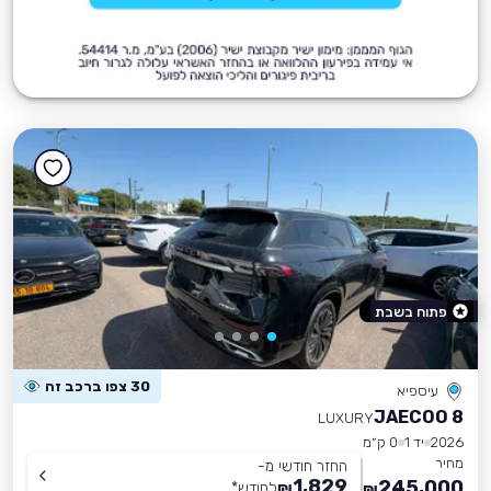
פתוח בשבת
30 צפו ברכב זה
עיספיא
JAECOO 8
LUXURY
2026
יד 1
0 ק״מ
מחיר
החזר חודשי מ-
1,829
245,000
₪
לחודש
*
₪