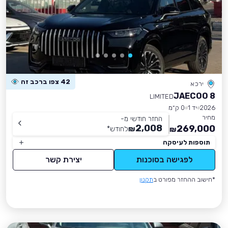
42 צפו ברכב זה
ירכא
JAECOO 8
LIMITED
2026
יד 1
0 ק״מ
מחיר
החזר חודשי מ-
2,008
269,000
₪
לחודש
*
₪
תוספות לעיסקה
לפגישה בסוכנות
יצירת קשר
*חישוב ההחזר מפורט ב
תקנון