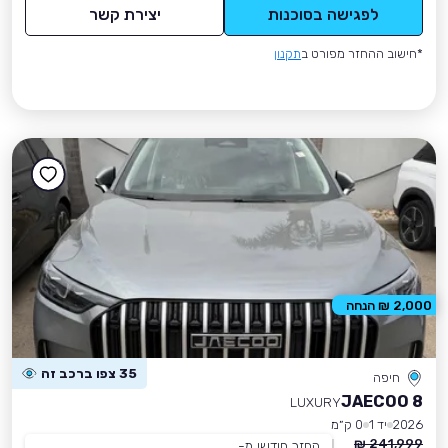
לפגישה בסוכנות
יצירת קשר
*חישוב ההחזר מפורט ב
תקנון
2,000 ₪ הנחה
35 צפו ברכב זה
חיפה
JAECOO 8
LUXURY
2026
יד 1
0 ק״מ
241,999 ₪
החזר חודשי מ-