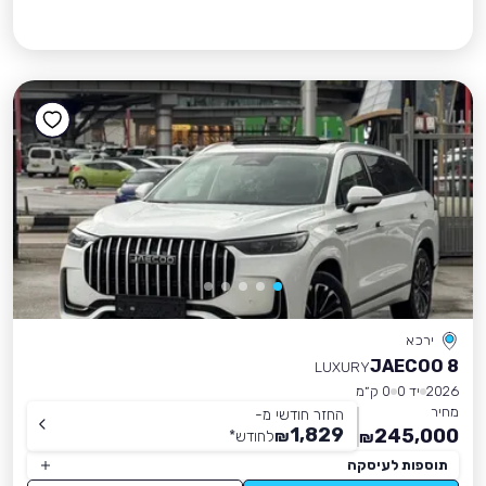
ירכא
JAECOO 8
LUXURY
2026
יד 0
0 ק״מ
מחיר
החזר חודשי מ-
1,829
245,000
₪
לחודש
*
₪
תוספות לעיסקה