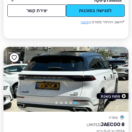
תוספות לעיסקה
לפגישה בסוכנות
יצירת קשר
*חישוב ההחזר מפורט ב
תקנון
פתוח בשבת
טמרה
JAECOO 8
LIMITED
2026
יד 0
0 ק״מ