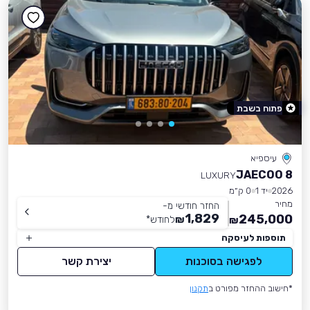
פתוח בשבת
עיספיא
JAECOO 8
LUXURY
2026
יד 1
0 ק״מ
מחיר
החזר חודשי מ-
1,829
245,000
₪
לחודש
*
₪
תוספות לעיסקה
לפגישה בסוכנות
יצירת קשר
*חישוב ההחזר מפורט ב
תקנון