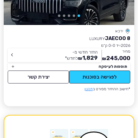
ירכא
JAECOO 8
LUXURY
2026
יד 0
0 ק״מ
מחיר
החזר חודשי מ-
1,829
245,000
₪
לחודש
*
₪
תוספות לעיסקה
לפגישה בסוכנות
יצירת קשר
*חישוב ההחזר מפורט ב
תקנון