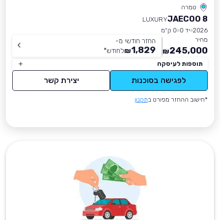
טמרה
JAECOO 8
LUXURY
2026
יד 0
0 ק״מ
מחיר
החזר חודשי מ-
1,829
245,000
₪
לחודש
*
₪
תוספות לעיסקה
לפגישה בסוכנות
יצירת קשר
*חישוב ההחזר מפורט ב
תקנון