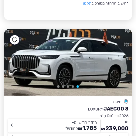
*חישוב ההחזר מפורט ב
תקנון
חיפה
JAECOO 8
LUXURY
2026
יד 0
0 ק״מ
מחיר
החזר חודשי מ-
1,785
239,000
₪
לחודש
*
₪