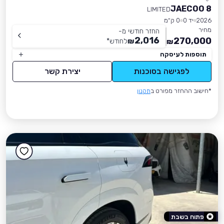
JAECOO 8
LIMITED
2026
יד 0
0 ק״מ
מחיר
החזר חודשי מ-
2,016
270,000
₪
לחודש
*
₪
תוספות לעיסקה
לפגישה בסוכנות
יצירת קשר
*חישוב ההחזר מפורט ב
תקנון
פתוח בשבת