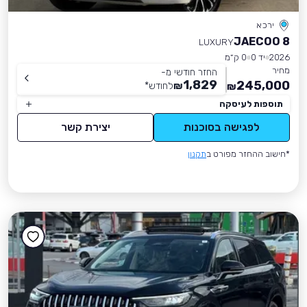
ירכא
JAECOO 8
LUXURY
2026
יד 0
0 ק״מ
מחיר
החזר חודשי מ-
1,829
245,000
₪
לחודש
*
₪
תוספות לעיסקה
לפגישה בסוכנות
יצירת קשר
*חישוב ההחזר מפורט ב
תקנון