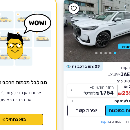
23 צפו ברכב זה
קווה
JAE
LUXURY
0 ק״מ
מבולבל מכמות הרכבי
החזר חודשי מ-
1,754
23
אנחנו כאן כדי לעזור לך
₪
לחודש
*
₪
את הרכב הבא של
 לעיסקה
ה בסוכנות
יצירת קשר
בוא נתחיל >
חזר מפורט ב
תקנון