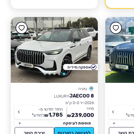
אספקה מיידית
נתניה
JAECOO 8
LUXURY
2026
יד 0
0 ק״מ
מחיר
החזר חודשי מ-
1,785
239,000
ודש
*
₪
לחודש
*
₪
תוספות לעיסקה
רת קשר
לפגישה בסוכנות
יצירת קשר