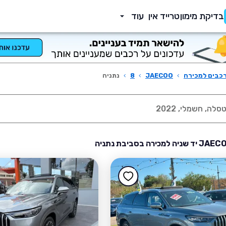
בדיקת מימון
טרייד אין
עוד
כבים למכירה
›
JAECOO
›
8
›
נתניה