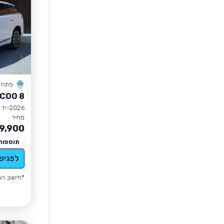
פתח ת
COO 8
2026
יד 0
מחיר
9,900
תוספות
לפגיש
*חישוב הה