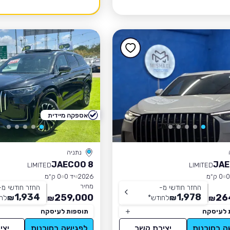
אספקה מיידית
נתניה
JAECOO 8
JAE
LIMITED
LIMITED
0 ק״מ
2026
יד 0
0 ק״מ
מחיר
החזר חודשי מ-
החזר חודשי מ-
1,934
1,978
259,000
26
₪
לחודש
*
₪
לח
₪
₪
 לעיסקה
תוספות לעיסקה
ה בסוכנות
יצירת קשר
לפגישה בסוכנות
יצי