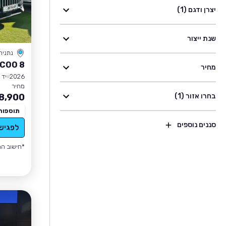
יצרן ודגם (1)
שנת ייצור
נתניה
COO 8
מחיר
2026
יד 1
מחיר
בחרו אזור (1)
8,900
תוספות
סננים נוספים
לפגיש
*חישוב הה