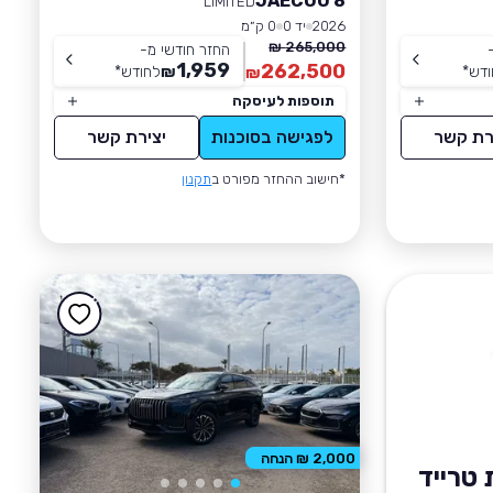
JAECOO 8
LIMITED
2026
יד 0
0 ק״מ
265,000 ₪
החזר חודשי מ-
1,959
262,500
ודש
*
₪
לחודש
*
₪
תוספות לעיסקה
רת קשר
לפגישה בסוכנות
יצירת קשר
*חישוב ההחזר מפורט ב
תקנון
2,000 ₪ הנחה
טרייד