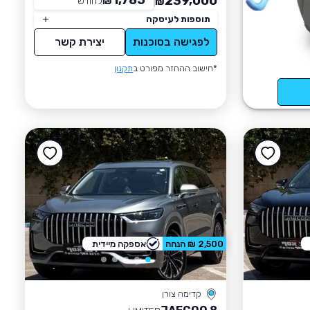
1,785
239,000
₪
לחודש
*
₪
תוספות לעיסקה
לפגישה בסוכנות
יצירת קשר
*חישוב ההחזר מפורט ב
תקנון
2,500 ₪ הנחה
אספקה מיידית
קדימה צורן