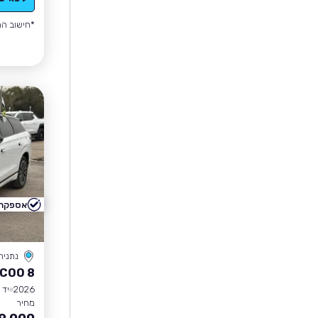
*חישוב הה
אספקה 
נתניה
COO 8
2026
יד 0
מחיר