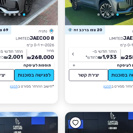
20 צפו ברכב זה
69 צפו ברכב זה
נתניה
JAECOO 8
JAE
LIMITED
LIMITED
0 ק״מ
2026
יד 1
0 ק״מ
מחיר
החזר חודשי מ-
החזר חודשי מ-
2,001
1,933
268,000
25
₪
לחודש
*
₪
לח
₪
₪
 לעיסקה
תוספות לעיסקה
ה בסוכנות
יצירת קשר
לפגישה בסוכנות
יצי
חזר מפורט ב
תקנון
*חישוב ההחזר מפורט ב
תקנון