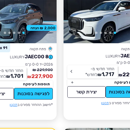
2,000 ₪ הנחה
91 צפו ברכב זה
קווה
פתח תקווה
JAE
LUXURY
JAECOO 8
LUXURY
0 ק״מ
2026
יד 0
0 ק״מ
החזר חודשי מ-
229,900 ₪
החזר חודשי מ-
1,717
22
₪
לחודש
*
₪
1,701
227,900
₪
לחו
₪
 לעיסקה
תוספות לעיסקה
ה בסוכנות
יצירת קשר
לפגישה בסוכנות
יצי
חזר מפורט ב
תקנון
*חישוב ההחזר מפורט ב
תקנון