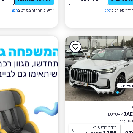
חזר מפורט ב
תקנון
*חישוב ההחזר מפורט ב
תקנון
מיידית
JAE
LUXURY
0 ק״מ
החזר חודשי מ-