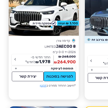
3,100 ₪ הנחה
אספקה מיידית
קדימה צורן
JAECOO 8
LIMITED
2026
יד 0
0 ק״מ
268,000 ₪
החזר חודשי מ-
1,978
264,900
₪
לחודש
*
₪
דש
*
תוספות לעיסקה
לפגישה בסוכנות
יצירת קשר
רת קשר
*חישוב ההחזר מפורט ב
תקנון