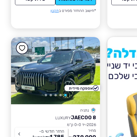
*חישוב ההחזר מפורט ב
תקנון
אספקה מיידית
נתניה
JAECOO 8
LUXURY
2026
יד 0
0 ק״מ
מחיר
החזר חודשי מ-