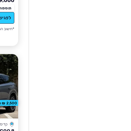
9,000
תוספות
לפגיש
*חישוב הה
2,500 ₪ הנחה
קדימה