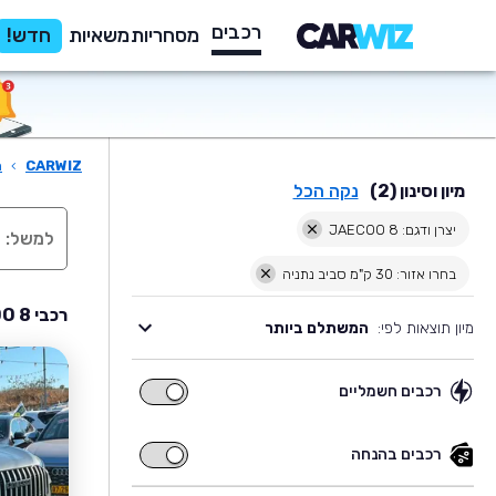
רכבים
מסחריות
משאיות
חדש!
CARWIZ
›
ר
מיון וסינון (2)
נקה הכל
יצרן ודגם: JAECOO 8
בחרו אזור: 30 ק"מ סביב נתניה
רכבי JAECOO 8 יד שניה למכירה בסביבת נתניה
מיון תוצאות לפי:
המשתלם ביותר
רכבים חשמליים
רכבים
חשמליים
רכבים בהנחה
רכבים
בהנחה