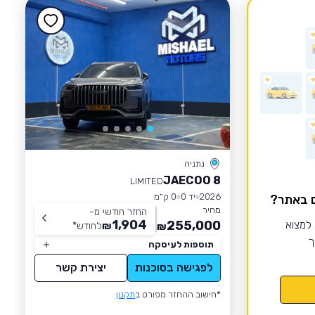
נתניה
JAECOO 8
LIMITED
2026
יד 0
0 ק״מ
ם באתר?
מחיר
החזר חודשי מ-
1,904
 למצוא
255,000
₪
לחודש
*
₪
ך
תוספות לעיסקה
לפגישה בסוכנות
יצירת קשר
*חישוב ההחזר מפורט ב
תקנון