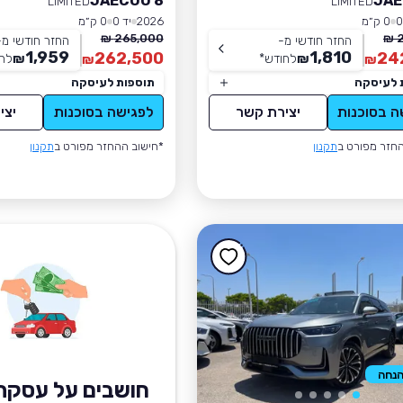
JAECOO 8
JAE
LIMITED
LIMITED
0 ק״מ
2026
יד 0
0 ק״מ
265,000 ₪
2
החזר חודשי מ-
החזר חודשי מ-
1,959
1,810
262,500
24
₪
לחודש
*
₪
לח
₪
₪
 לעיסקה
תוספות לעיסקה
ה בסוכנות
יצירת קשר
לפגישה בסוכנות
יצי
חזר מפורט ב
תקנון
*חישוב ההחזר מפורט ב
תקנון
חושבים על עסקת 