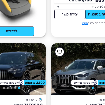
1,785
23
₪
לחודש
*
₪
 לעיסקה
ה בסוכנות
יצירת קשר
חזר מפורט ב
תקנון
לרכבים
אספקה מיידית
2,500 ₪ הנחה
אספקה מיידית
 צורן
קדימה צורן