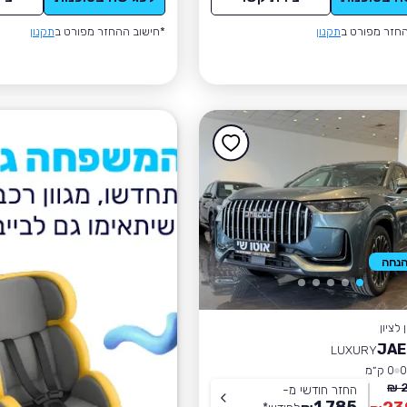
חזר מפורט ב
תקנון
*חישוב ההחזר מפורט ב
תקנון
לציון
JAE
LUXURY
0 ק״מ
2
החזר חודשי מ-