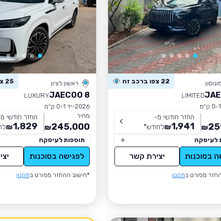
22 צפו ברכב זה
25 צפו ברכב זה
ונוסון
ראשון לציון
JAECOO 8
JAE
LUXURY
LIMITED
0 ק״מ
2026
יד 1
0 ק״מ
מחיר
החזר חודשי מ-
החזר חודשי מ
1,829
1,941
245,000
25
₪
לחודש
*
₪
לח
₪
₪
 לעיסקה
תוספות לעיסקה
ה בסוכנות
יצירת קשר
לפגישה בסוכנות
יצי
חזר מפורט ב
תקנון
*חישוב ההחזר מפורט ב
תקנון