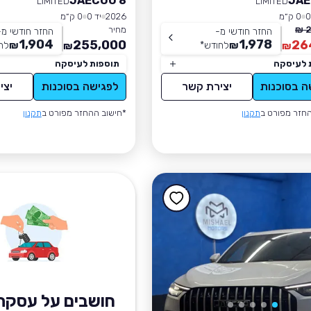
JAECOO 8
JAE
LIMITED
LIMITED
0 ק״מ
2026
יד 0
0 ק״מ
2
מחיר
החזר חודשי מ-
החזר חודשי מ-
1,904
1,978
255,000
26
₪
לחודש
*
₪
לח
₪
₪
 לעיסקה
תוספות לעיסקה
ה בסוכנות
יצירת קשר
לפגישה בסוכנות
יצי
חזר מפורט ב
תקנון
*חישוב ההחזר מפורט ב
תקנון
חושבים על עסקת 