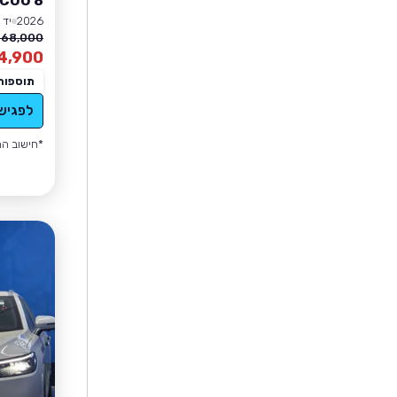
COO 8
2026
יד 0
68,000 ₪
4,900
תוספות
לפגיש
*חישוב הה