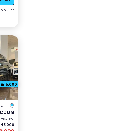
*חישוב הה
6,000 ₪ הנחה
ראשון 
COO 8
2026
יד 0
45,000 ₪