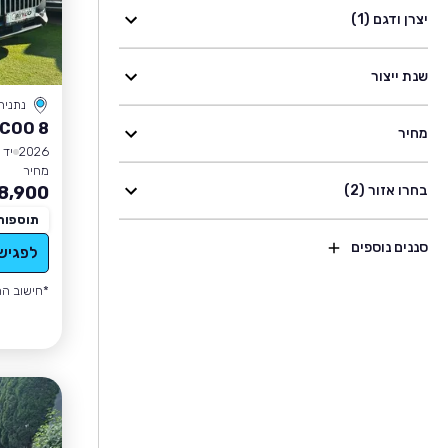
יצרן ודגם (1)
שנת ייצור
נתניה
COO 8
מחיר
2026
יד 1
מחיר
בחרו אזור (2)
8,900
תוספות
סננים נוספים
לפגיש
*חישוב הה