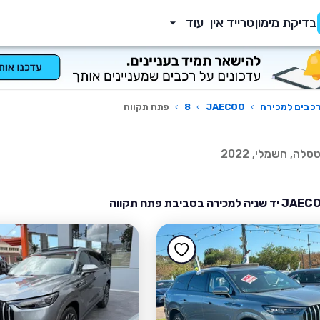
בדיקת מימון
טרייד אין
עוד
כבים למכירה
›
JAECOO
›
8
›
פתח תקווה