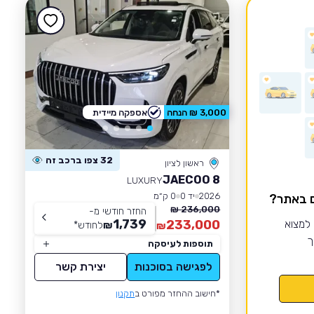
3,000 ₪ הנחה
אספקה מיידית
32 צפו ברכב זה
ראשון לציון
JAECOO 8
LUXURY
2026
יד 0
0 ק״מ
ם באתר?
236,000 ₪
החזר חודשי מ-
1,739
 למצוא
233,000
₪
לחודש
*
₪
ך
תוספות לעיסקה
לפגישה בסוכנות
יצירת קשר
*חישוב ההחזר מפורט ב
תקנון