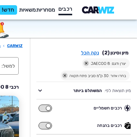
רכבים
מסחריות
משאיות
חדש!
CARWIZ
›
ר
מיון וסינון (2)
נקה הכל
יצרן ודגם: JAECOO 8
בחרו אזור: 30 ק"מ סביב פתח תקווה
רכבי JAECOO 8 יד שניה למכירה בסביבת פתח תקווה
מיון תוצאות לפי:
המשתלם ביותר
רכבים חשמליים
רכבים
חשמליים
רכבים בהנחה
רכבים
בהנחה