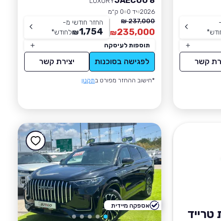
JAECOO 8
LUXURY
2026
יד 0
0 ק״מ
237,000 ₪
החזר חודשי מ-
1,754
235,000
ודש
*
₪
לחודש
*
₪
תוספות לעיסקה
רת קשר
לפגישה בסוכנות
יצירת קשר
*חישוב ההחזר מפורט ב
תקנון
אספקה מיידית
טרייד