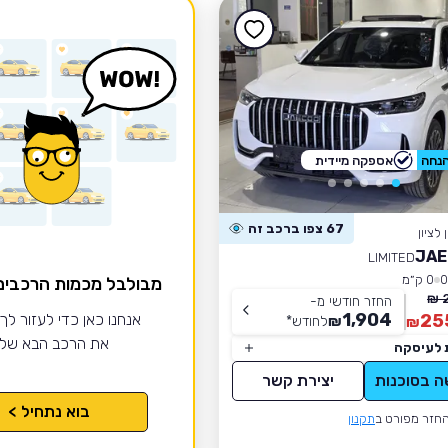
אספקה מיידית
67 צפו ברכב זה
לציון
JAE
LIMITED
0 ק״מ
מבולבל מכמות הרכבי
החזר חודשי מ-
1,904
25
אנחנו כאן כדי לעזור לך
₪
לחודש
*
₪
את הרכב הבא של
 לעיסקה
ה בסוכנות
יצירת קשר
בוא נתחיל >
חזר מפורט ב
תקנון