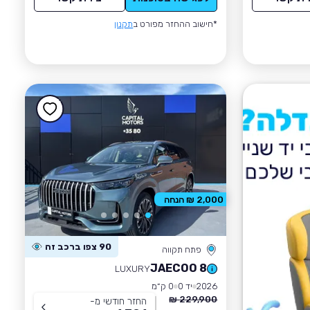
*חישוב ההחזר מפורט ב
תקנון
2,000 ₪ הנחה
90 צפו ברכב זה
פתח תקווה
JAECOO 8
LUXURY
2026
יד 0
0 ק״מ
229,900 ₪
החזר חודשי מ-