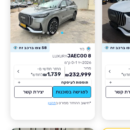
58 צפו ברכב זה
לוד
JAECOO 8
LUXURY
2026
יד 1
0 ק״מ
מחיר
-
החזר חודשי מ-
1,739
232,999
ודש
*
₪
לחודש
*
₪
תוספות לעיסקה
רת קשר
לפגישה בסוכנות
יצירת קשר
*חישוב ההחזר מפורט ב
תקנון