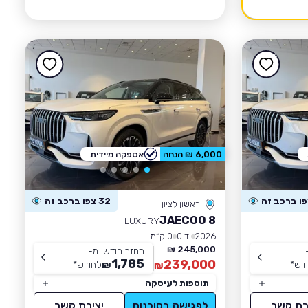
6,000 ₪ הנחה
אספקה מיידית
32 צפו ברכב זה
ראשון לציון
JAECOO 8
LUXURY
2026
יד 0
0 ק״מ
245,000 ₪
החזר חודשי מ-
1,785
239,000
דש
*
₪
לחודש
*
₪
תוספות לעיסקה
רת קשר
לפגישה בסוכנות
יצירת קשר