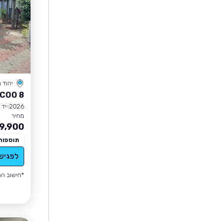
יהוד מ
COO 8
2026
יד 1
מחיר
9,900
תוספות
לפגיש
*חישוב הה