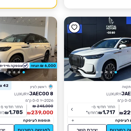
6,000 ₪ הנחה
אספקה מיידית
42 צפו ברכב זה
קווה
ראשון לציון
JAECOO 8
JAE
LUXURY
LUXURY
0 ק״מ
2026
יד 0
0 ק״מ
245,000 ₪
החזר חודשי מ-
החזר חודשי מ-
1,785
1,717
239,000
22
₪
לחודש
*
₪
לחו
₪
₪
 לעיסקה
תוספות לעיסקה
ה בסוכנות
יצירת קשר
לפגישה בסוכנות
יצי