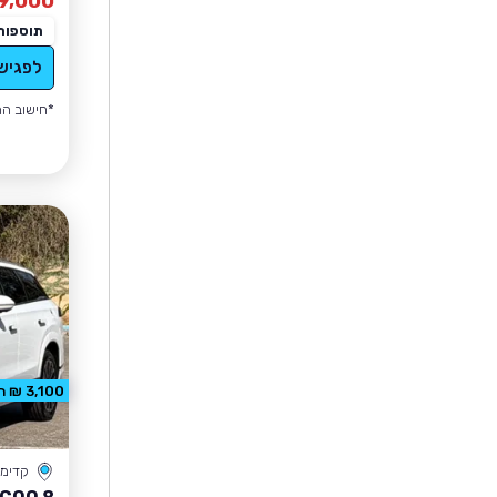
9,000
תוספות
לפגיש
*חישוב הה
3,100 ₪ הנחה
קדימה