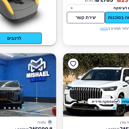
1,785
23
₪
לחודש
*
₪
 לעיסקה
ה בסוכנות
יצירת קשר
חזר מפורט ב
תקנון
לרכבים
אספקה מיידית
 צורן
נתניה