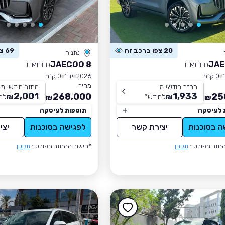
20 צפו ברכב זה
69 צפו ברכב זה
נתניה
JAECOO 8
JAE
LIMITED
LIMITED
0 ק״מ
2026
יד 1
0 ק״מ
מחיר
החזר חודשי מ-
החזר חודשי מ-
2,001
1,933
268,000
25
₪
לחודש
*
₪
לח
₪
₪
 לעיסקה
תוספות לעיסקה
ה בסוכנות
יצירת קשר
לפגישה בסוכנות
יצי
חזר מפורט ב
תקנון
*חישוב ההחזר מפורט ב
תקנון