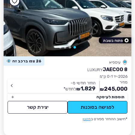
פתוח בשבת
26 צפו ברכב זה
עיספיא
JAECOO 8
LUXURY
2026
יד 1
0 ק״מ
מחיר
החזר חודשי מ-
1,829
245,000
₪
לחודש
*
₪
תוספות לעיסקה
לפגישה בסוכנות
יצירת קשר
*חישוב ההחזר מפורט ב
תקנון