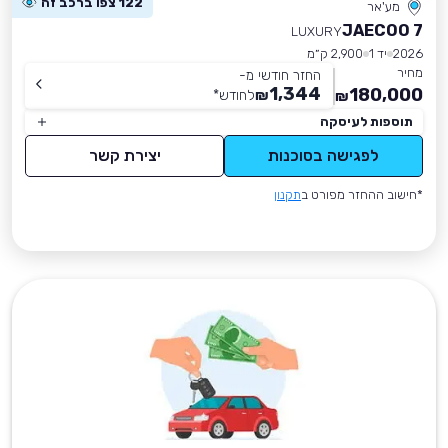
122 צפו ברכב זה
מע'אר
JAECOO 7
LUXURY
2026
יד 1
2,900 ק״מ
מחיר
החזר חודשי מ-
1,344
180,000
₪
לחודש
*
₪
תוספות לעיסקה
לפגישה בסוכנות
יצירת קשר
*חישוב ההחזר מפורט ב
תקנון