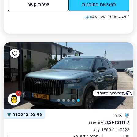
לפגישה בסוכנות
יצירת קשר
*חישוב ההחזר מפורט ב
תקנון
ק״מ נמוך במיוחד
1
46 צפו ברכב זה
עפולה
JAECOO 7
LUXURY
2026
יד 1
1,500 ק״מ
מחיר
החזר חודשי מ-