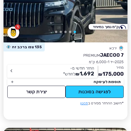
ק״מ נמוך במיוחד
1
135 צפו ברכב זה
ירכא
JAECOO 7
PREMIUM
2025
יד 1
6,000 ק״מ
מחיר
החזר חודשי מ-
1,692
175,000
₪
לחודש
*
₪
תוספות לעיסקה
לפגישה בסוכנות
יצירת קשר
*חישוב ההחזר מפורט ב
תקנון