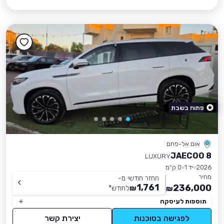
פתוח בשבת
אום אל-פחם
JAECOO 8
LUXURY
2026
יד 1
0 ק״מ
מחיר
החזר חודשי מ-
1,761
236,000
₪
לחודש
*
₪
תוספות לעיסקה
לפגישה בסוכנות
יצירת קשר