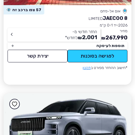
57 צפו ברכב זה
אום אל-פחם
JAECOO 8
LIMITED
2026
יד 1
0 ק״מ
מחיר
החזר חודשי מ-
2,001
267,990
₪
לחודש
*
₪
תוספות לעיסקה
לפגישה בסוכנות
יצירת קשר
*חישוב ההחזר מפורט ב
תקנון