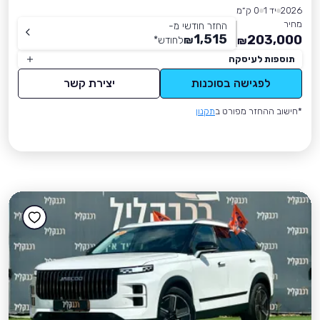
2026
יד 1
0 ק״מ
מחיר
החזר חודשי מ-
1,515
203,000
₪
לחודש
*
₪
תוספות לעיסקה
לפגישה בסוכנות
יצירת קשר
*חישוב ההחזר מפורט ב
תקנון