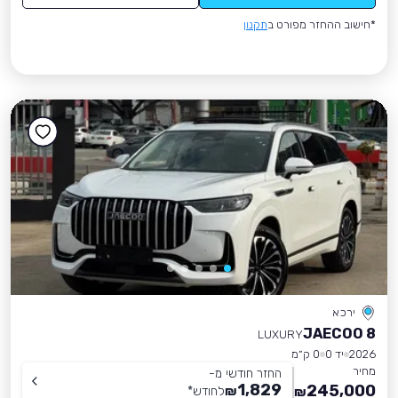
*חישוב ההחזר מפורט ב
תקנון
ירכא
JAECOO 8
LUXURY
2026
יד 0
0 ק״מ
מחיר
החזר חודשי מ-
1,829
245,000
₪
לחודש
*
₪