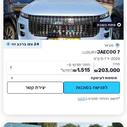
פתוח בשבת
24 צפו ברכב זה
מע'אר
JAECOO 7
LUXURY
2026
יד 1
0 ק״מ
מחיר
החזר חודשי מ-
1,515
203,000
₪
לחודש
*
₪
תוספות לעיסקה
לפגישה בסוכנות
יצירת קשר
*חישוב ההחזר מפורט ב
תקנון