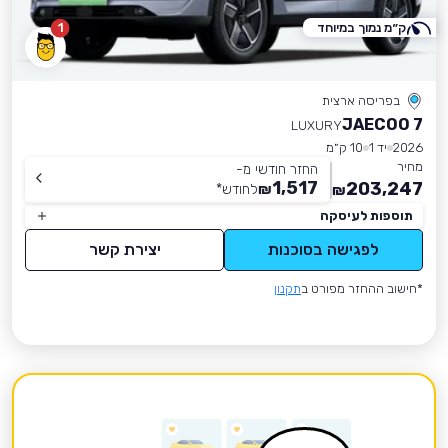
ק״מ נמוך במיוחד
1
בפריסה ארצית
JAECOO 7
LUXURY
2026
יד 1
10 ק״מ
מחיר
החזר חודשי מ-
1,517
203,247
₪
לחודש
*
₪
תוספות לעיסקה
לפגישה בסוכנות
יצירת קשר
*חישוב ההחזר מפורט ב
תקנון