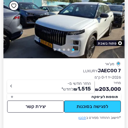
פתוח בשבת
מע'אר
JAECOO 7
LUXURY
2026
יד 1
0 ק״מ
מחיר
החזר חודשי מ-
1,515
203,000
₪
לחודש
*
₪
תוספות לעיסקה
לפגישה בסוכנות
יצירת קשר
*חישוב ההחזר מפורט ב
תקנון