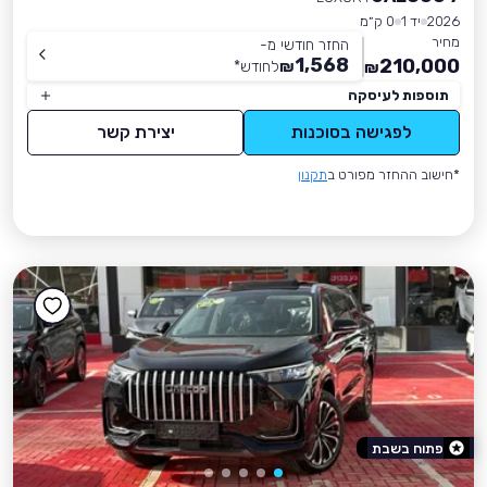
2026
יד 1
0 ק״מ
מחיר
החזר חודשי מ-
1,568
210,000
₪
לחודש
*
₪
תוספות לעיסקה
לפגישה בסוכנות
יצירת קשר
*חישוב ההחזר מפורט ב
תקנון
פתוח בשבת