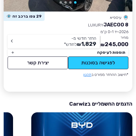
29 צפו ברכב זה
עיספיא
JAECOO 8
LUXURY
2026
יד 1
0 ק״מ
מחיר
החזר חודשי מ-
1,829
245,000
₪
לחודש
*
₪
תוספות לעיסקה
לפגישה בסוכנות
יצירת קשר
*חישוב ההחזר מפורט ב
תקנון
הדגמים החשמליים בCarwiz