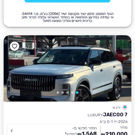
ירכא
JAECOO 7
LUXURY
2026
יד 1
0 ק״מ
מחיר
החזר חודשי מ-
1,568
210,000
₪
לחודש
*
₪