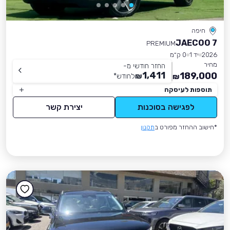
חיפה
JAECOO 7
PREMIUM
2026
יד 1
0 ק״מ
מחיר
החזר חודשי מ-
1,411
189,000
₪
לחודש
*
₪
תוספות לעיסקה
לפגישה בסוכנות
יצירת קשר
*חישוב ההחזר מפורט ב
תקנון