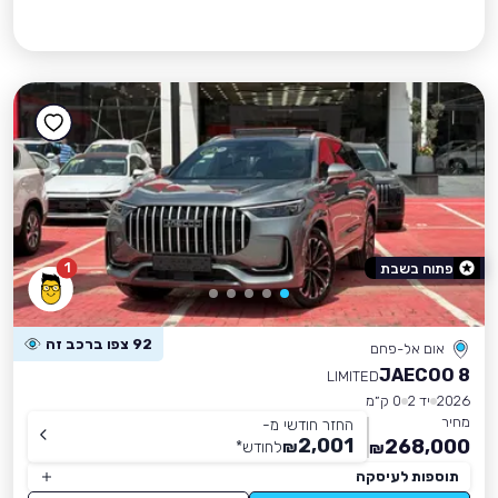
1
פתוח בשבת
92 צפו ברכב זה
אום אל-פחם
JAECOO 8
LIMITED
2026
יד 2
0 ק״מ
מחיר
החזר חודשי מ-
2,001
268,000
₪
לחודש
*
₪
תוספות לעיסקה