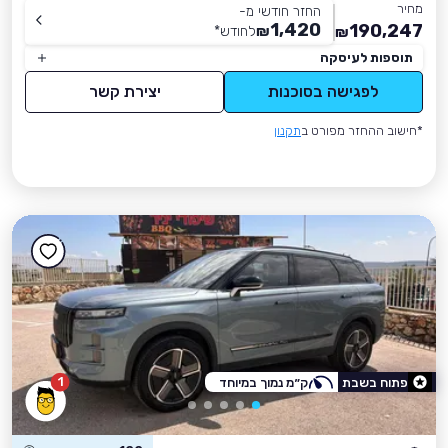
מחיר
החזר חודשי מ-
1,420
190,247
₪
לחודש
*
₪
תוספות לעיסקה
לפגישה בסוכנות
יצירת קשר
*חישוב ההחזר מפורט ב
תקנון
1
פתוח בשבת
ק״מ נמוך במיוחד