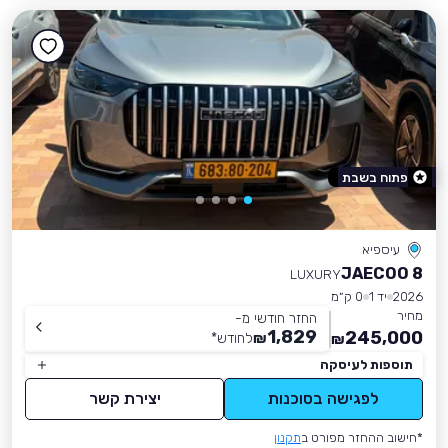
פתוח בשבת
עיספיא
JAECOO 8
LUXURY
2026
יד 1
0 ק״מ
מחיר
החזר חודשי מ-
1,829
245,000
₪
לחודש
*
₪
תוספות לעיסקה
לפגישה בסוכנות
יצירת קשר
*חישוב ההחזר מפורט ב
תקנון