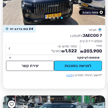
פתוח בשבת
24 צפו ברכב זה
מע'אר
JAECOO 7
LUXURY
2026
יד 1
0 ק״מ
מחיר
החזר חודשי מ-
1,522
203,900
₪
לחודש
*
₪
תוספות לעיסקה
לפגישה בסוכנות
יצירת קשר
*חישוב ההחזר מפורט ב
תקנון