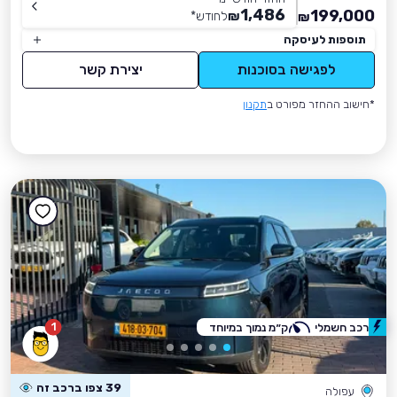
1,486
199,000
₪
לחודש
*
₪
תוספות לעיסקה
לפגישה בסוכנות
יצירת קשר
*חישוב ההחזר מפורט ב
תקנון
1
רכב חשמלי
ק״מ נמוך במיוחד
39 צפו ברכב זה
עפולה