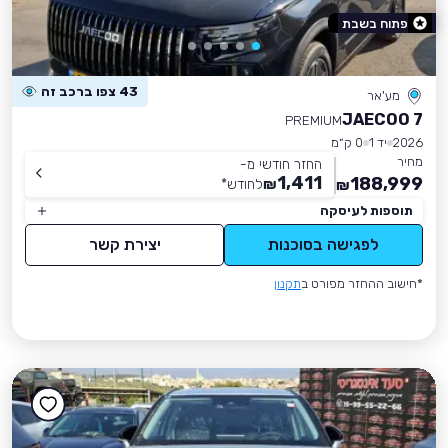
פתוח בשבת
43 צפו ברכב זה
מע'אר
JAECOO 7
PREMIUM
2026
יד 1
0 ק״מ
מחיר
החזר חודשי מ-
1,411
188,999
₪
לחודש
*
₪
תוספות לעיסקה
לפגישה בסוכנות
יצירת קשר
*חישוב ההחזר מפורט ב
תקנון