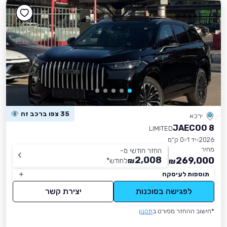
35 צפו ברכב זה
ירכא
JAECOO 8
LIMITED
2026
יד 1
0 ק״מ
מחיר
החזר חודשי מ-
2,008
269,000
₪
לחודש
*
₪
תוספות לעיסקה
לפגישה בסוכנות
יצירת קשר
*חישוב ההחזר מפורט ב
תקנון