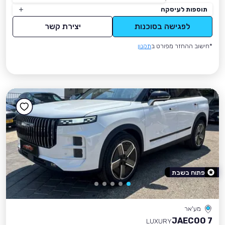
תוספות לעיסקה
לפגישה בסוכנות
יצירת קשר
*חישוב ההחזר מפורט ב
תקנון
פתוח בשבת
מע'אר
JAECOO 7
LUXURY