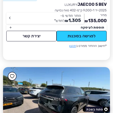
JAECOO 5 BEV
LUXURY
2025
יד 1
9,000 ק״מ
402 טווח נסיעה
מחיר
החזר חודשי מ-
1,305
135,000
₪
לחודש
*
₪
תוספות לעיסקה
לפגישה בסוכנות
יצירת קשר
*חישוב ההחזר מפורט ב
תקנון
פתוח בשבת