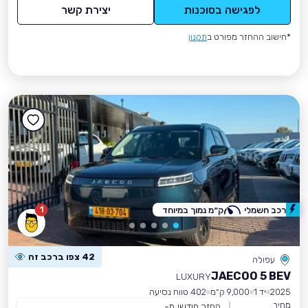
לפגישה בסוכנות
יצירת קשר
*חישוב ההחזר מפורט ב
תקנון
1
רכב חשמלי
ק״מ נמוך במיוחד
42 צפו ברכב זה
עפולה
JAECOO 5 BEV
LUXURY
2025
יד 1
9,000 ק״מ
402 טווח נסיעה
מחיר
החזר חודשי מ-