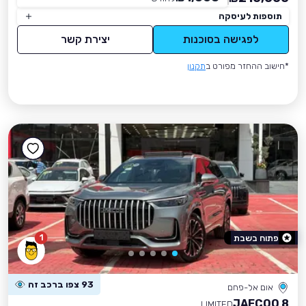
תוספות לעיסקה
לפגישה בסוכנות
יצירת קשר
*חישוב ההחזר מפורט ב
תקנון
1
פתוח בשבת
93 צפו ברכב זה
אום אל-פחם
JAECOO 8
LIMITED