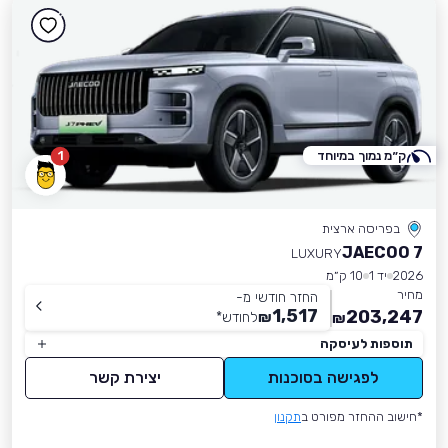
ק״מ נמוך במיוחד
1
בפריסה ארצית
JAECOO 7
LUXURY
2026
יד 1
10 ק״מ
מחיר
החזר חודשי מ-
1,517
203,247
₪
לחודש
*
₪
תוספות לעיסקה
לפגישה בסוכנות
יצירת קשר
*חישוב ההחזר מפורט ב
תקנון