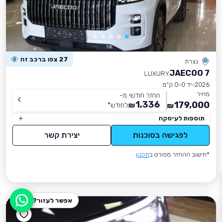
27 צפו ברכב זה
נצרת
JAECOO 7
LUXURY
2026
יד 0
0 ק״מ
מחיר
החזר חודשי מ-
1,336
179,000
₪
לחודש
*
₪
תוספות לעיסקה
לפגישה בסוכנות
יצירת קשר
*חישוב ההחזר מפורט ב
תקנון
אפשר לעזור?