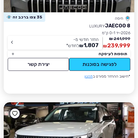
35 צפו ברכב זה
חיפה
JAECOO 8
LUXURY
2026
יד 1
0 ק״מ
241,999 ₪
החזר חודשי מ-
1,807
239,999
₪
לחודש
*
₪
תוספות לעיסקה
לפגישה בסוכנות
יצירת קשר
*חישוב ההחזר מפורט ב
תקנון