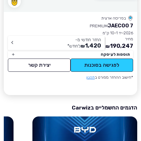
בפריסה ארצית
JAECOO 7
PREMIUM
2026
יד 1
10 ק״מ
מחיר
החזר חודשי מ-
1,420
190,247
₪
לחודש
*
₪
תוספות לעיסקה
לפגישה בסוכנות
יצירת קשר
*חישוב ההחזר מפורט ב
תקנון
הדגמים החשמליים בCarwiz