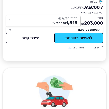
מע'אר
JAECOO 7
LUXURY
2026
יד 1
0 ק״מ
מחיר
החזר חודשי מ-
1,515
203,000
₪
לחודש
*
₪
תוספות לעיסקה
לפגישה בסוכנות
יצירת קשר
*חישוב ההחזר מפורט ב
תקנון