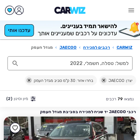
CARWIZ
›
רכבים למכירה
›
JAECOO
›
מגדל העמק
יצרן: JAECOO
בחרו אזור: 30 ק"מ סביב מגדל העמק
מיון וסינון
(2)
נמצאו
רכבים
79
רכבי JAECOO יד שניה למכירה בסביבת מגדל העמק