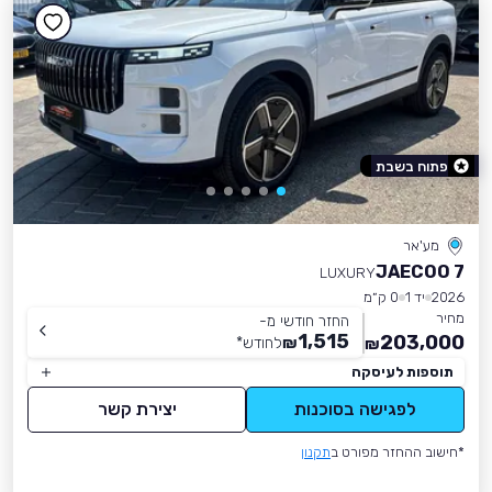
פתוח בשבת
מע'אר
JAECOO 7
LUXURY
2026
יד 1
0 ק״מ
מחיר
החזר חודשי מ-
1,515
203,000
₪
לחודש
*
₪
תוספות לעיסקה
לפגישה בסוכנות
יצירת קשר
*חישוב ההחזר מפורט ב
תקנון