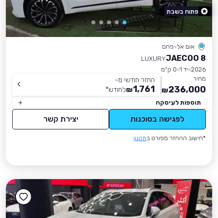
פתוח בשבת
אום אל-פחם
JAECOO 8
LUXURY
2026
יד 1
0 ק״מ
מחיר
החזר חודשי מ-
1,761
236,000
₪
לחודש
*
₪
תוספות לעיסקה
לפגישה בסוכנות
יצירת קשר
*חישוב ההחזר מפורט ב
תקנון