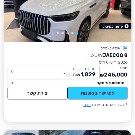
פתוח בשבת
אום אל-פחם
JAECOO 8
LUXURY
2026
יד 0
0 ק״מ
מחיר
החזר חודשי מ-
1,829
245,000
₪
לחודש
*
₪
תוספות לעיסקה
לפגישה בסוכנות
יצירת קשר
*חישוב ההחזר מפורט ב
תקנון