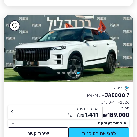
חיפה
JAECOO 7
PREMIUM
2026
יד 1
0 ק״מ
מחיר
החזר חודשי מ-
1,411
189,000
₪
לחודש
*
₪
תוספות לעיסקה
לפגישה בסוכנות
יצירת קשר