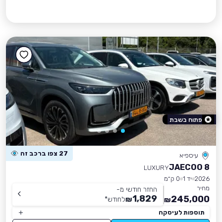
פתוח בשבת
27 צפו ברכב זה
עיספיא
JAECOO 8
LUXURY
2026
יד 1
0 ק״מ
מחיר
החזר חודשי מ-
1,829
245,000
₪
לחודש
*
₪
תוספות לעיסקה