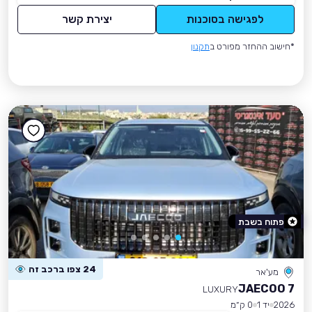
לפגישה בסוכנות
יצירת קשר
*חישוב ההחזר מפורט ב
תקנון
פתוח בשבת
24 צפו ברכב זה
מע'אר
JAECOO 7
LUXURY
2026
יד 1
0 ק״מ