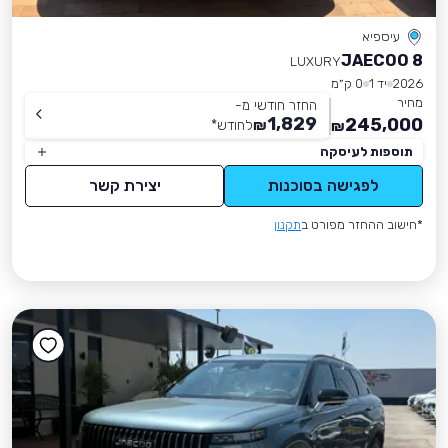
עיספיא
JAECOO 8
LUXURY
2026
יד 1
0 ק״מ
מחיר
החזר חודשי מ-
1,829
245,000
₪
לחודש
*
₪
תוספות לעיסקה
לפגישה בסוכנות
יצירת קשר
*חישוב ההחזר מפורט ב
תקנון