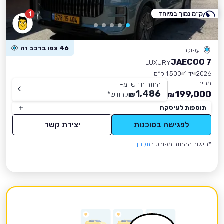
ק״מ נמוך במיוחד
1
46 צפו ברכב זה
עפולה
JAECOO 7
LUXURY
2026
יד 1
1,500 ק״מ
מחיר
החזר חודשי מ-
1,486
199,000
₪
לחודש
*
₪
תוספות לעיסקה
לפגישה בסוכנות
יצירת קשר
*חישוב ההחזר מפורט ב
תקנון