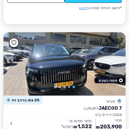
*חישוב ההחזר מפורט ב
תקנון
פתוח בשבת
25 צפו ברכב זה
מע'אר
JAECOO 7
LUXURY
2026
יד 1
0 ק״מ
מחיר
החזר חודשי מ-
1,522
203,900
₪
לחודש
*
₪