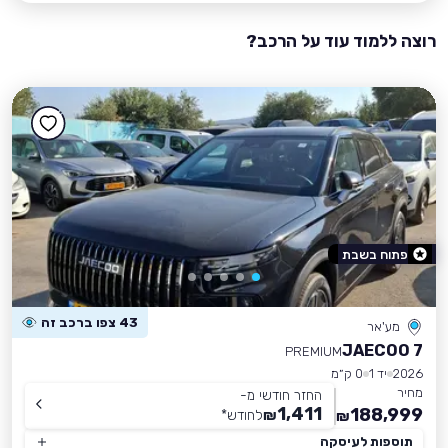
רוצה ללמוד עוד על הרכב?
פתוח בשבת
43 צפו ברכב זה
מע'אר
JAECOO 7
PREMIUM
2026
יד 1
0 ק״מ
מחיר
החזר חודשי מ-
1,411
188,999
₪
לחודש
*
₪
תוספות לעיסקה