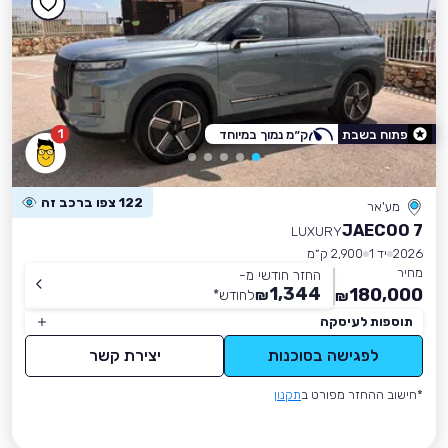
1
פתוח בשבת
ק״מ נמוך במיוחד
122 צפו ברכב זה
מע'אר
JAECOO 7
LUXURY
2026
יד 1
2,900 ק״מ
מחיר
החזר חודשי מ-
1,344
180,000
₪
לחודש
*
₪
תוספות לעיסקה
לפגישה בסוכנות
יצירת קשר
*חישוב ההחזר מפורט ב
תקנון