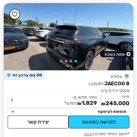
פתוח בשבת
30 צפו ברכב זה
עיספיא
JAECOO 8
LUXURY
2026
יד 1
0 ק״מ
מחיר
החזר חודשי מ-
1,829
245,000
₪
לחודש
*
₪
תוספות לעיסקה
לפגישה בסוכנות
יצירת קשר
*חישוב ההחזר מפורט ב
תקנון