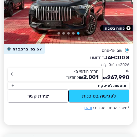
פתוח בשבת
57 צפו ברכב זה
אום אל-פחם
JAECOO 8
LIMITED
2026
יד 1
0 ק״מ
מחיר
החזר חודשי מ-
2,001
267,990
₪
לחודש
*
₪
תוספות לעיסקה
לפגישה בסוכנות
יצירת קשר
*חישוב ההחזר מפורט ב
תקנון