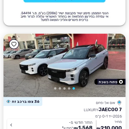
פתוח בשבת
36 צפו ברכב זה
אום אל-פחם
JAECOO 7
LUXURY
2026
יד 1
0 ק״מ
מחיר
החזר חודשי מ-
1,568
210,000
₪
לחודש
*
₪