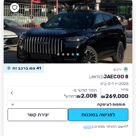
41 צפו ברכב זה
ירכא
JAECOO 8
LIMITED
2026
יד 1
0 ק״מ
מחיר
החזר חודשי מ-
2,008
269,000
₪
לחודש
*
₪
תוספות לעיסקה
לפגישה בסוכנות
יצירת קשר
*חישוב ההחזר מפורט ב
תקנון