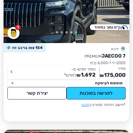
ק״מ נמוך במיוחד
1
154 צפו ברכב זה
ירכא
JAECOO 7
PREMIUM
2025
יד 1
6,000 ק״מ
מחיר
החזר חודשי מ-
1,692
175,000
₪
לחודש
*
₪
תוספות לעיסקה
לפגישה בסוכנות
יצירת קשר
*חישוב ההחזר מפורט ב
תקנון