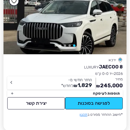
ירכא
JAECOO 8
LUXURY
2026
יד 0
0 ק״מ
מחיר
החזר חודשי מ-
1,829
245,000
₪
לחודש
*
₪
תוספות לעיסקה
לפגישה בסוכנות
יצירת קשר
*חישוב ההחזר מפורט ב
תקנון