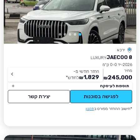
ירכא
JAECOO 8
LUXURY
2026
יד 0
0 ק״מ
מחיר
החזר חודשי מ-
1,829
245,000
₪
לחודש
*
₪
תוספות לעיסקה
לפגישה בסוכנות
יצירת קשר
*חישוב ההחזר מפורט ב
תקנון