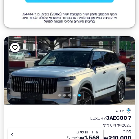
ירכא
JAECOO 7
LUXURY
2026
יד 1
0 ק״מ
מחיר
החזר חודשי מ-
1,568
210,000
₪
לחודש
*
₪