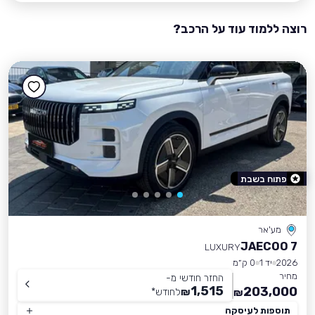
רוצה ללמוד עוד על הרכב?
פתוח בשבת
מע'אר
JAECOO 7
LUXURY
2026
יד 1
0 ק״מ
מחיר
החזר חודשי מ-
1,515
203,000
₪
לחודש
*
₪
תוספות לעיסקה