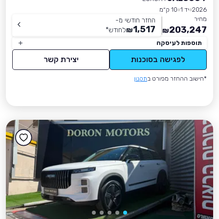
2026
יד 1
10 ק״מ
מחיר
החזר חודשי מ-
1,517
203,247
₪
לחודש
*
₪
תוספות לעיסקה
לפגישה בסוכנות
יצירת קשר
*חישוב ההחזר מפורט ב
תקנון