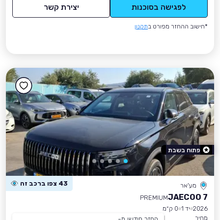
לפגישה בסוכנות
יצירת קשר
*חישוב ההחזר מפורט ב
תקנון
פתוח בשבת
43 צפו ברכב זה
מע'אר
JAECOO 7
PREMIUM
2026
יד 1
0 ק״מ
מחיר
החזר חודשי מ-