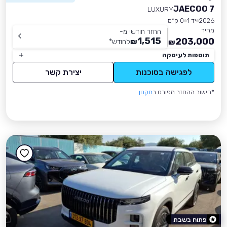
JAECOO 7
LUXURY
2026
יד 1
0 ק״מ
מחיר
החזר חודשי מ-
1,515
203,000
₪
לחודש
*
₪
תוספות לעיסקה
לפגישה בסוכנות
יצירת קשר
*חישוב ההחזר מפורט ב
תקנון
פתוח בשבת