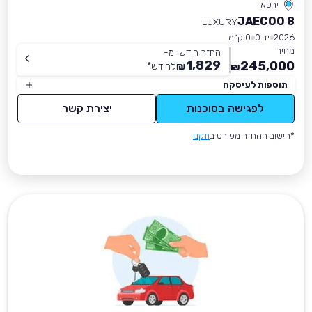
ירכא
JAECOO 8
LUXURY
2026
יד 0
0 ק״מ
מחיר
החזר חודשי מ-
1,829
245,000
₪
לחודש
*
₪
תוספות לעיסקה
לפגישה בסוכנות
יצירת קשר
*חישוב ההחזר מפורט ב
תקנון