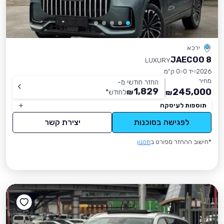
ירכא
JAECOO 8
LUXURY
2026
יד 0
0 ק״מ
מחיר
החזר חודשי מ-
1,829
245,000
₪
לחודש
*
₪
תוספות לעיסקה
לפגישה בסוכנות
יצירת קשר
*חישוב ההחזר מפורט ב
תקנון