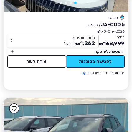
מע'אר
JAECOO 5
LUXURY
2026
יד 0
0 ק״מ
מחיר
החזר חודשי מ-
1,262
168,999
₪
לחודש
*
₪
תוספות לעיסקה
לפגישה בסוכנות
יצירת קשר
*חישוב ההחזר מפורט ב
תקנון