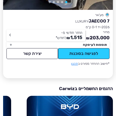
מע'אר
JAECOO 7
LUXURY
2026
יד 1
0 ק״מ
מחיר
החזר חודשי מ-
1,515
203,000
₪
לחודש
*
₪
תוספות לעיסקה
לפגישה בסוכנות
יצירת קשר
*חישוב ההחזר מפורט ב
תקנון
הדגמים החשמליים בCarwiz