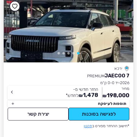
ירכא
JAECOO 7
PREMIUM
2026
יד 0
0 ק״מ
מחיר
החזר חודשי מ-
1,478
198,000
₪
לחודש
*
₪
תוספות לעיסקה
לפגישה בסוכנות
יצירת קשר
*חישוב ההחזר מפורט ב
תקנון