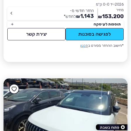
2026
יד 0
0 ק״מ
מחיר
החזר חודשי מ-
1,143
153,200
₪
לחודש
*
₪
תוספות לעיסקה
לפגישה בסוכנות
יצירת קשר
*חישוב ההחזר מפורט ב
תקנון
פתוח בשבת