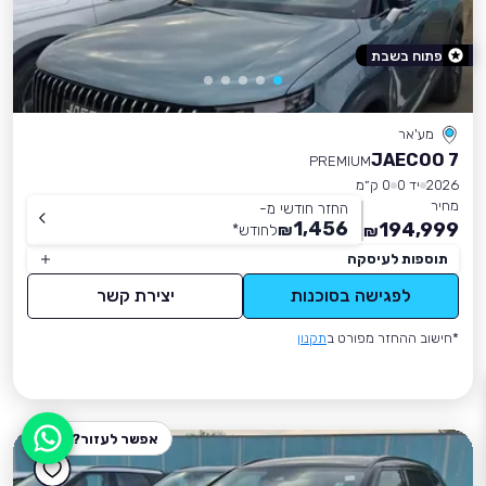
פתוח בשבת
מע'אר
JAECOO 7
PREMIUM
2026
יד 0
0 ק״מ
מחיר
החזר חודשי מ-
1,456
194,999
₪
לחודש
*
₪
תוספות לעיסקה
לפגישה בסוכנות
יצירת קשר
*חישוב ההחזר מפורט ב
תקנון
אפשר לעזור?