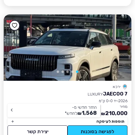
ירכא
JAECOO 7
LUXURY
2026
יד 0
0 ק״מ
מחיר
החזר חודשי מ-
1,568
210,000
₪
לחודש
*
₪
תוספות לעיסקה
לפגישה בסוכנות
יצירת קשר