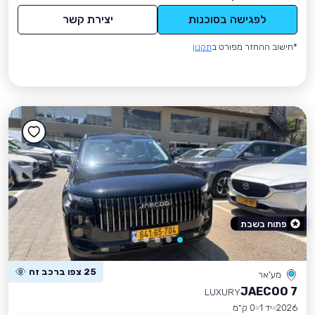
לפגישה בסוכנות
יצירת קשר
*חישוב ההחזר מפורט ב
תקנון
פתוח בשבת
25 צפו ברכב זה
מע'אר
JAECOO 7
LUXURY
2026
יד 1
0 ק״מ