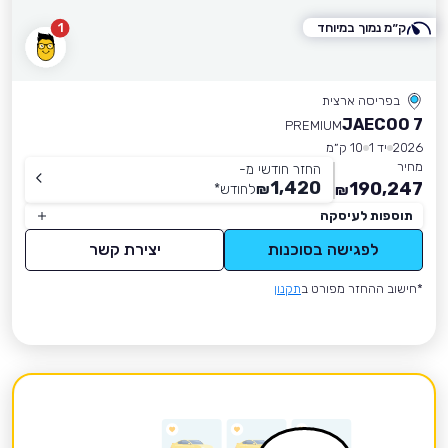
ק״מ נמוך במיוחד
1
בפריסה ארצית
JAECOO 7
PREMIUM
2026
יד 1
10 ק״מ
מחיר
החזר חודשי מ-
1,420
190,247
₪
לחודש
*
₪
תוספות לעיסקה
לפגישה בסוכנות
יצירת קשר
*חישוב ההחזר מפורט ב
תקנון