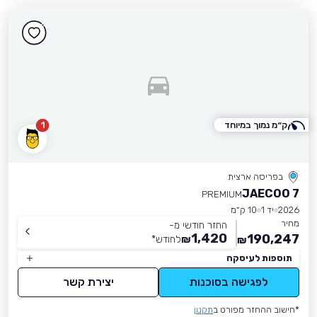
ק״מ נמוך במיוחד
1
בפריסה ארצית
JAECOO 7
PREMIUM
2026
יד 1
10 ק״מ
מחיר
החזר חודשי מ-
1,420
190,247
₪
לחודש
*
₪
תוספות לעיסקה
לפגישה בסוכנות
יצירת קשר
*חישוב ההחזר מפורט ב
תקנון