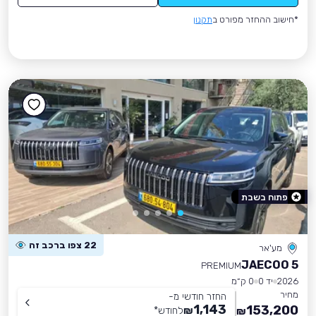
*חישוב ההחזר מפורט ב
תקנון
פתוח בשבת
22 צפו ברכב זה
מע'אר
JAECOO 5
PREMIUM
2026
יד 0
0 ק״מ
מחיר
החזר חודשי מ-
1,143
153,200
₪
לחודש
*
₪