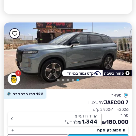
1
פתוח בשבת
ק״מ נמוך במיוחד
122 צפו ברכב זה
מע'אר
JAECOO 7
LUXURY
2026
יד 1
2,900 ק״מ
מחיר
החזר חודשי מ-
1,344
180,000
₪
לחודש
*
₪
תוספות לעיסקה