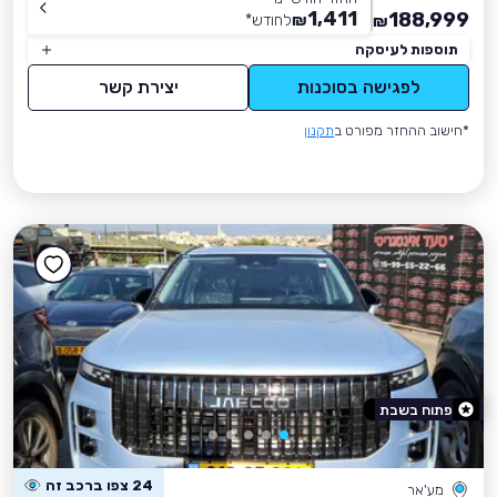
1,411
188,999
₪
לחודש
*
₪
תוספות לעיסקה
לפגישה בסוכנות
יצירת קשר
*חישוב ההחזר מפורט ב
תקנון
פתוח בשבת
24 צפו ברכב זה
מע'אר