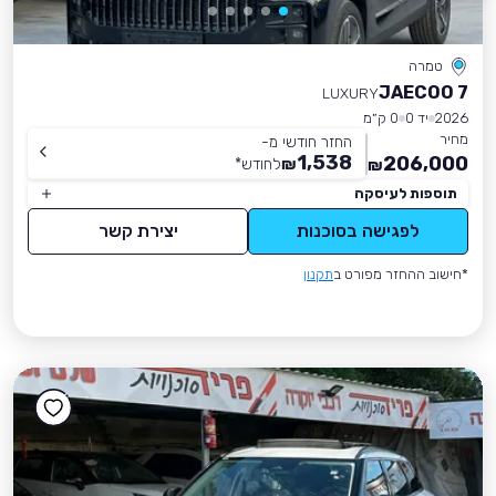
טמרה
JAECOO 7
LUXURY
2026
יד 0
0 ק״מ
מחיר
החזר חודשי מ-
1,538
206,000
₪
לחודש
*
₪
תוספות לעיסקה
לפגישה בסוכנות
יצירת קשר
*חישוב ההחזר מפורט ב
תקנון