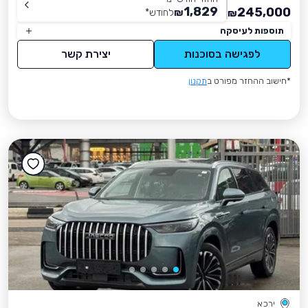
1,829
245,000
₪
לחודש
*
₪
תוספות לעיסקה
לפגישה בסוכנות
יצירת קשר
*חישוב ההחזר מפורט ב
תקנון
ירכא