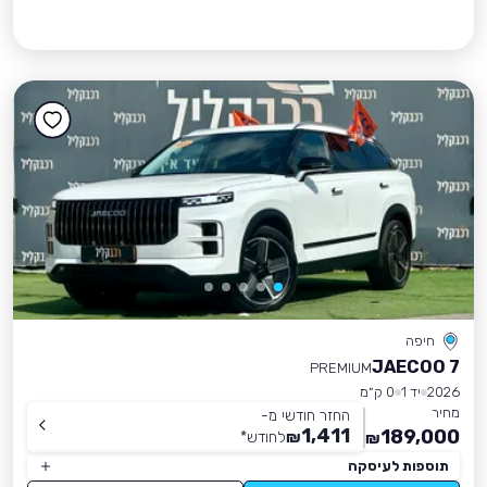
חיפה
JAECOO 7
PREMIUM
2026
יד 1
0 ק״מ
מחיר
החזר חודשי מ-
1,411
189,000
₪
לחודש
*
₪
תוספות לעיסקה