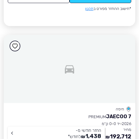
*חישוב ההחזר מפורט ב
תקנון
חיפה
JAECOO 7
PREMIUM
2026
יד 0
0 ק״מ
מחיר
החזר חודשי מ-
1,438
192,712
₪
לחודש
*
₪