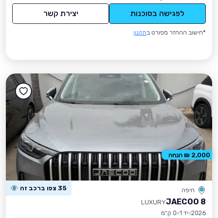
לפגישה בסוכנות
יצירת קשר
*חישוב ההחזר מפורט ב
תקנון
2,000 ₪ הנחה
35 צפו ברכב זה
חיפה
JAECOO 8
LUXURY
2026
יד 1
0 ק״מ