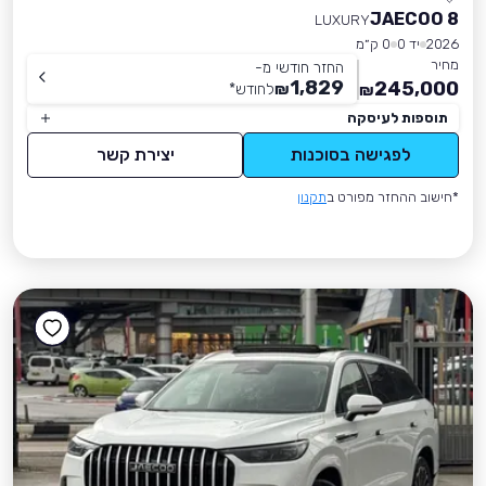
JAECOO 8
LUXURY
2026
יד 0
0 ק״מ
מחיר
החזר חודשי מ-
1,829
245,000
₪
לחודש
*
₪
תוספות לעיסקה
לפגישה בסוכנות
יצירת קשר
*חישוב ההחזר מפורט ב
תקנון