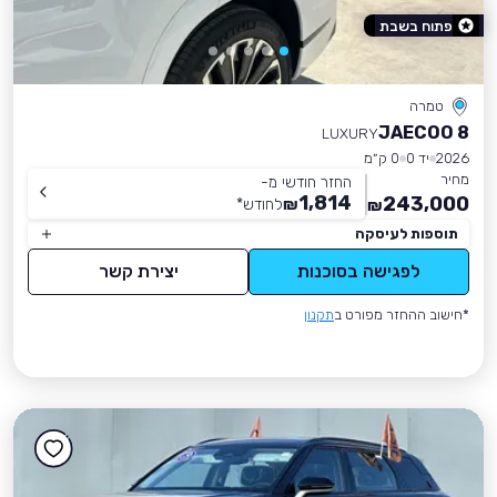
פתוח בשבת
טמרה
JAECOO 8
LUXURY
2026
יד 0
0 ק״מ
מחיר
החזר חודשי מ-
1,814
243,000
₪
לחודש
*
₪
תוספות לעיסקה
לפגישה בסוכנות
יצירת קשר
*חישוב ההחזר מפורט ב
תקנון