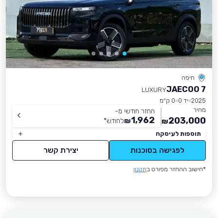
חיפה
JAECOO 7
LUXURY
2025
יד 0
0 ק״מ
מחיר
החזר חודשי מ-
1,962
203,000
₪
לחודש
*
₪
תוספות לעיסקה
לפגישה בסוכנות
יצירת קשר
*חישוב ההחזר מפורט ב
תקנון