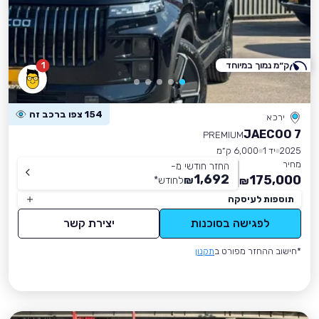
ק״מ נמוך במיוחד
1
154 צפו ברכב זה
ירכא
JAECOO 7
PREMIUM
2025
יד 1
6,000 ק״מ
מחיר
החזר חודשי מ-
1,692
175,000
₪
לחודש
*
₪
תוספות לעיסקה
לפגישה בסוכנות
יצירת קשר
*חישוב ההחזר מפורט ב
תקנון