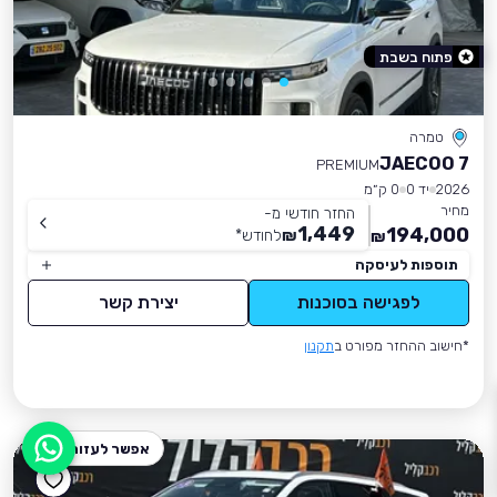
פתוח בשבת
טמרה
JAECOO 7
PREMIUM
2026
יד 0
0 ק״מ
מחיר
החזר חודשי מ-
1,449
194,000
₪
לחודש
*
₪
תוספות לעיסקה
לפגישה בסוכנות
יצירת קשר
*חישוב ההחזר מפורט ב
תקנון
אפשר לעזור?