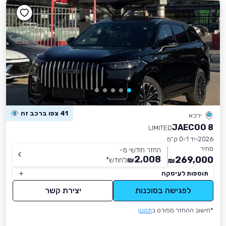
41 צפו ברכב זה
ירכא
JAECOO 8
LIMITED
2026
יד 1
0 ק״מ
מחיר
החזר חודשי מ-
2,008
269,000
₪
לחודש
*
₪
תוספות לעיסקה
לפגישה בסוכנות
יצירת קשר
*חישוב ההחזר מפורט ב
תקנון