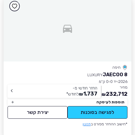
חיפה
JAECOO 8
LUXURY
2026
יד 0
0 ק״מ
מחיר
החזר חודשי מ-
1,737
232,712
₪
לחודש
*
₪
תוספות לעיסקה
לפגישה בסוכנות
יצירת קשר
*חישוב ההחזר מפורט ב
תקנון