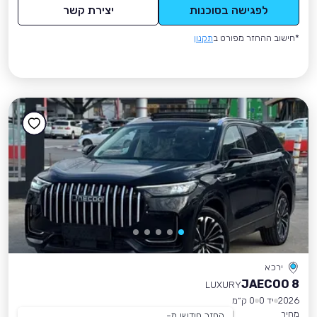
לפגישה בסוכנות
יצירת קשר
*חישוב ההחזר מפורט ב
תקנון
ירכא
JAECOO 8
LUXURY
2026
יד 0
0 ק״מ
מחיר
החזר חודשי מ-