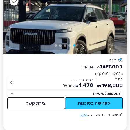
ירכא
JAECOO 7
PREMIUM
2026
יד 0
0 ק״מ
מחיר
החזר חודשי מ-
1,478
198,000
₪
לחודש
*
₪
תוספות לעיסקה
לפגישה בסוכנות
יצירת קשר
*חישוב ההחזר מפורט ב
תקנון