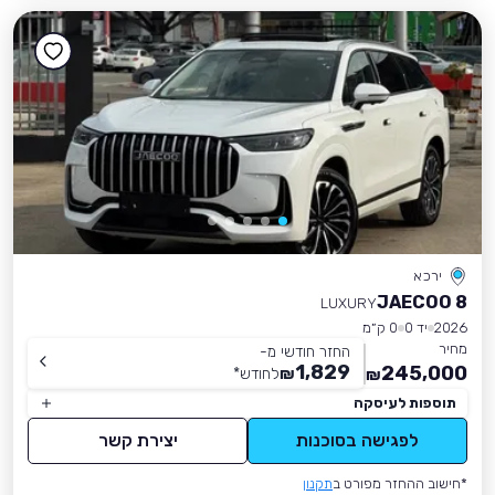
ירכא
JAECOO 8
LUXURY
2026
יד 0
0 ק״מ
מחיר
החזר חודשי מ-
1,829
245,000
₪
לחודש
*
₪
תוספות לעיסקה
לפגישה בסוכנות
יצירת קשר
*חישוב ההחזר מפורט ב
תקנון