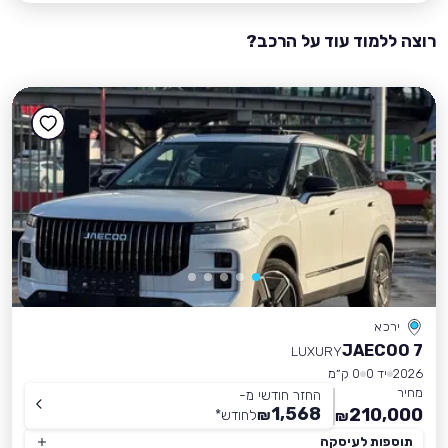
רוצה ללמוד עוד על הרכב?
ירכא
JAECOO 7
LUXURY
2026
יד 0
0 ק״מ
מחיר
החזר חודשי מ-
1,568
210,000
₪
לחודש
*
₪
תוספות לעיסקה