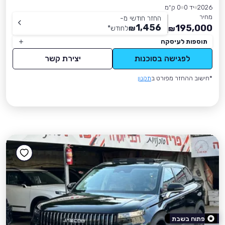
2026
יד 0
0 ק״מ
מחיר
החזר חודשי מ-
1,456
195,000
₪
לחודש
*
₪
תוספות לעיסקה
לפגישה בסוכנות
יצירת קשר
*חישוב ההחזר מפורט ב
תקנון
פתוח בשבת