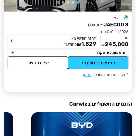
ירכא
JAECOO 8
LUXURY
2026
יד 0
0 ק״מ
מחיר
החזר חודשי מ-
1,829
245,000
₪
לחודש
*
₪
תוספות לעיסקה
לפגישה בסוכנות
יצירת קשר
*חישוב ההחזר מפורט ב
תקנון
הדגמים החשמליים בCarwiz