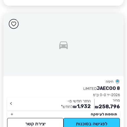
חיפה
JAECOO 8
LIMITED
2026
יד 0
0 ק״מ
מחיר
החזר חודשי מ-
1,932
258,796
₪
לחודש
*
₪
תוספות לעיסקה
לפגישה בסוכנות
יצירת קשר