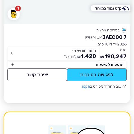
ק״מ נמוך במיוחד
1
בפריסה ארצית
JAECOO 7
PREMIUM
2026
יד 1
10 ק״מ
מחיר
החזר חודשי מ-
1,420
190,247
₪
לחודש
*
₪
תוספות לעיסקה
לפגישה בסוכנות
יצירת קשר
*חישוב ההחזר מפורט ב
תקנון