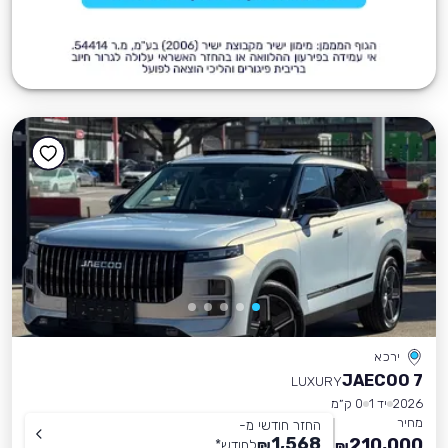
ירכא
JAECOO 7
LUXURY
2026
יד 1
0 ק״מ
מחיר
החזר חודשי מ-
1,568
210,000
₪
לחודש
*
₪