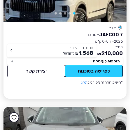
ירכא
JAECOO 7
LUXURY
2026
יד 0
0 ק״מ
מחיר
החזר חודשי מ-
1,568
210,000
₪
לחודש
*
₪
תוספות לעיסקה
לפגישה בסוכנות
יצירת קשר
*חישוב ההחזר מפורט ב
תקנון