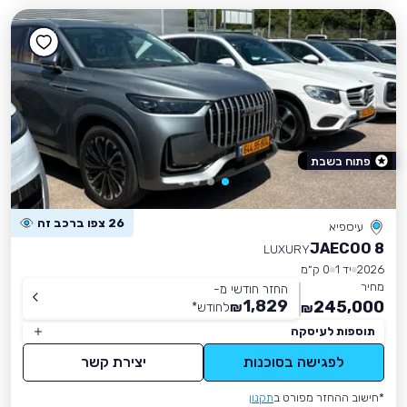
פתוח בשבת
26 צפו ברכב זה
עיספיא
JAECOO 8
LUXURY
2026
יד 1
0 ק״מ
מחיר
החזר חודשי מ-
1,829
245,000
₪
לחודש
*
₪
תוספות לעיסקה
לפגישה בסוכנות
יצירת קשר
*חישוב ההחזר מפורט ב
תקנון