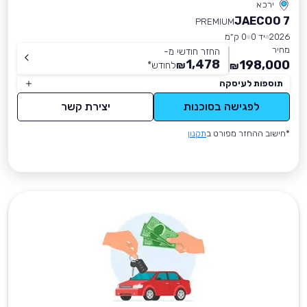
ירכא
JAECOO 7
PREMIUM
2026
יד 0
0 ק״מ
מחיר
החזר חודשי מ-
1,478
198,000
₪
לחודש
*
₪
תוספות לעיסקה
לפגישה בסוכנות
יצירת קשר
*חישוב ההחזר מפורט ב
תקנון