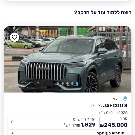
רוצה ללמוד עוד על הרכב?
ירכא
JAECOO 8
LUXURY
2026
יד 0
0 ק״מ
מחיר
החזר חודשי מ-
1,829
245,000
₪
לחודש
*
₪
תוספות לעיסקה