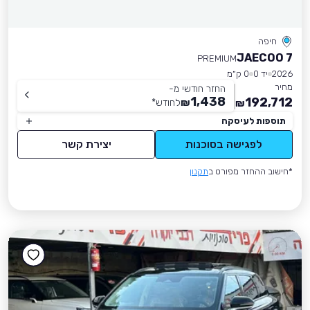
חיפה
JAECOO 7
PREMIUM
2026
יד 0
0 ק״מ
מחיר
החזר חודשי מ-
1,438
192,712
₪
לחודש
*
₪
תוספות לעיסקה
לפגישה בסוכנות
יצירת קשר
*חישוב ההחזר מפורט ב
תקנון