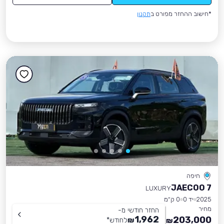
*חישוב ההחזר מפורט ב
תקנון
חיפה
JAECOO 7
LUXURY
2025
יד 0
0 ק״מ
מחיר
החזר חודשי מ-
1,962
203,000
₪
לחודש
*
₪