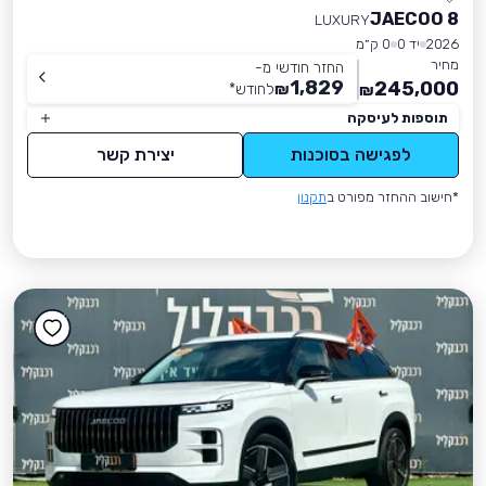
JAECOO 8
LUXURY
2026
יד 0
0 ק״מ
מחיר
החזר חודשי מ-
1,829
245,000
₪
לחודש
*
₪
תוספות לעיסקה
לפגישה בסוכנות
יצירת קשר
*חישוב ההחזר מפורט ב
תקנון