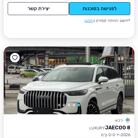
לפגישה בסוכנות
יצירת קשר
*חישוב ההחזר מפורט ב
תקנון
ירכא
JAECOO 8
LUXURY
2026
יד 0
0 ק״מ