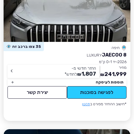
35 צפו ברכב זה
חיפה
JAECOO 8
LUXURY
2026
יד 1
0 ק״מ
מחיר
החזר חודשי מ-
1,807
241,999
₪
לחודש
*
₪
תוספות לעיסקה
לפגישה בסוכנות
יצירת קשר
*חישוב ההחזר מפורט ב
תקנון