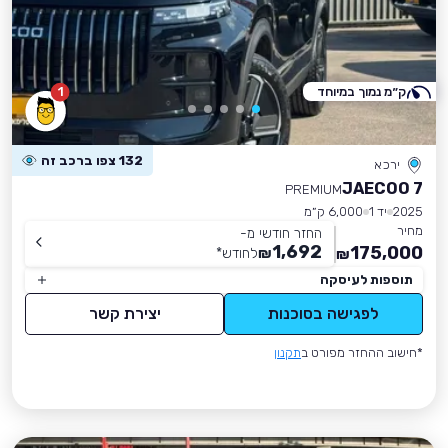
ק״מ נמוך במיוחד
1
132 צפו ברכב זה
ירכא
JAECOO 7
PREMIUM
2025
יד 1
6,000 ק״מ
מחיר
החזר חודשי מ-
1,692
175,000
₪
לחודש
*
₪
תוספות לעיסקה
לפגישה בסוכנות
יצירת קשר
*חישוב ההחזר מפורט ב
תקנון