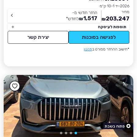
2026
יד 1
10 ק״מ
מחיר
החזר חודשי מ-
1,517
203,247
₪
לחודש
*
₪
תוספות לעיסקה
לפגישה בסוכנות
יצירת קשר
*חישוב ההחזר מפורט ב
תקנון
פתוח בשבת