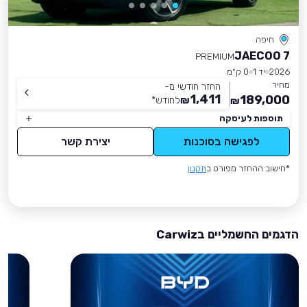
חיפה
JAECOO 7
PREMIUM
2026
יד 1
0 ק״מ
מחיר
החזר חודשי מ-
1,411
189,000
₪
לחודש
*
₪
תוספות לעיסקה
לפגישה בסוכנות
יצירת קשר
*חישוב ההחזר מפורט ב
תקנון
הדגמים החשמליים בCarwiz