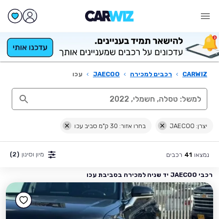
CARWIZ
›
רכבים למכירה
›
JAECOO
›
עכו
יצרן: JAECOO
בחרו אזור: 30 ק"מ סביב עכו
מיון וסינון
(2)
נמצאו
רכבים
41
רכבי JAECOO יד שניה למכירה בסביבת עכו