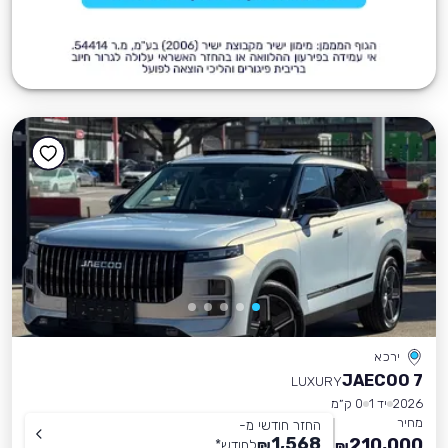
ירכא
JAECOO 7
LUXURY
2026
יד 1
0 ק״מ
מחיר
החזר חודשי מ-
1,568
210,000
₪
לחודש
*
₪