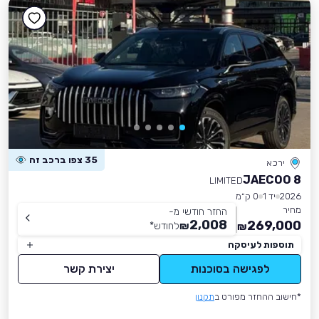
35 צפו ברכב זה
ירכא
JAECOO 8
LIMITED
2026
יד 1
0 ק״מ
מחיר
החזר חודשי מ-
2,008
269,000
₪
לחודש
*
₪
תוספות לעיסקה
לפגישה בסוכנות
יצירת קשר
*חישוב ההחזר מפורט ב
תקנון