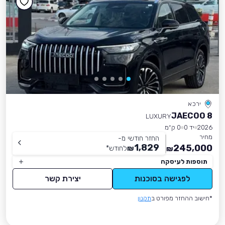
ירכא
JAECOO 8
LUXURY
2026
יד 0
0 ק״מ
מחיר
החזר חודשי מ-
1,829
245,000
₪
לחודש
*
₪
תוספות לעיסקה
לפגישה בסוכנות
יצירת קשר
*חישוב ההחזר מפורט ב
תקנון