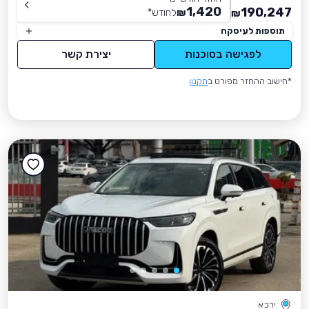
1,420
190,247
₪
לחודש
*
₪
תוספות לעיסקה
לפגישה בסוכנות
יצירת קשר
*חישוב ההחזר מפורט ב
תקנון
ירכא