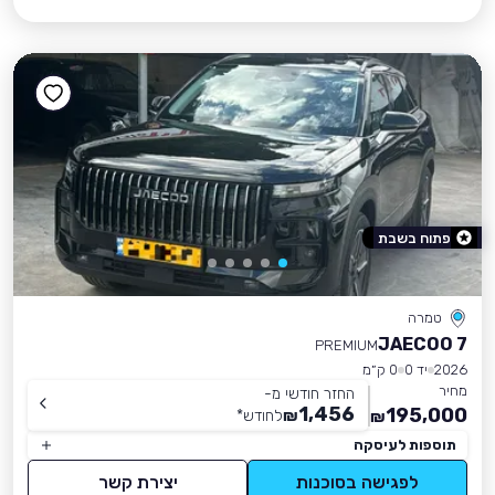
פתוח בשבת
טמרה
JAECOO 7
PREMIUM
2026
יד 0
0 ק״מ
מחיר
החזר חודשי מ-
1,456
195,000
₪
לחודש
*
₪
תוספות לעיסקה
לפגישה בסוכנות
יצירת קשר