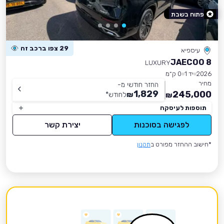
פתוח בשבת
29 צפו ברכב זה
עיספיא
JAECOO 8
LUXURY
2026
יד 1
0 ק״מ
מחיר
החזר חודשי מ-
1,829
245,000
₪
לחודש
*
₪
תוספות לעיסקה
לפגישה בסוכנות
יצירת קשר
*חישוב ההחזר מפורט ב
תקנון