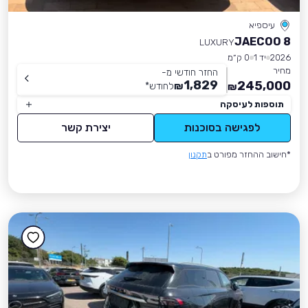
עיספיא
JAECOO 8
LUXURY
2026
יד 1
0 ק״מ
מחיר
החזר חודשי מ-
1,829
245,000
₪
לחודש
*
₪
תוספות לעיסקה
לפגישה בסוכנות
יצירת קשר
*חישוב ההחזר מפורט ב
תקנון