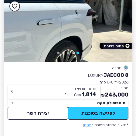
פתוח בשבת
טמרה
JAECOO 8
LUXURY
2026
יד 0
0 ק״מ
מחיר
החזר חודשי מ-
1,814
243,000
₪
לחודש
*
₪
תוספות לעיסקה
לפגישה בסוכנות
יצירת קשר
*חישוב ההחזר מפורט ב
תקנון