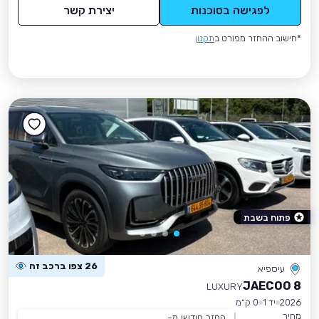
לפגישה בסוכנות
יצירת קשר
*חישוב ההחזר מפורט ב
תקנון
פתוח בשבת
26 צפו ברכב זה
עיספיא
JAECOO 8
LUXURY
2026
יד 1
0 ק״מ
מחיר
החזר חודשי מ-