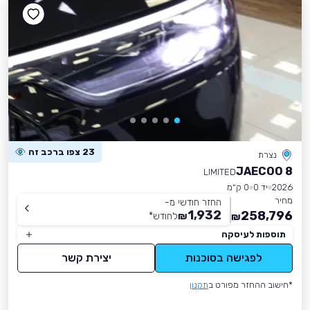
23 צפו ברכב זה
נצרת
JAECOO 8
LIMITED
2026
יד 0
0 ק״מ
מחיר
החזר חודשי מ-
1,932
258,796
₪
לחודש
*
₪
תוספות לעיסקה
לפגישה בסוכנות
יצירת קשר
*חישוב ההחזר מפורט ב
תקנון