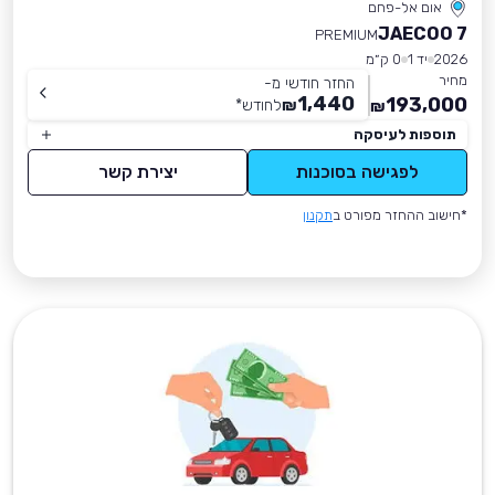
אום אל-פחם
JAECOO 7
PREMIUM
2026
יד 1
0 ק״מ
מחיר
החזר חודשי מ-
1,440
193,000
₪
לחודש
*
₪
תוספות לעיסקה
לפגישה בסוכנות
יצירת קשר
*חישוב ההחזר מפורט ב
תקנון