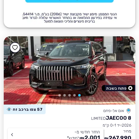
פתוח בשבת
57 צפו ברכב זה
אום אל-פחם
JAECOO 8
LIMITED
2026
יד 1
0 ק״מ
מחיר
החזר חודשי מ-
2,001
267,990
₪
לחודש
*
₪