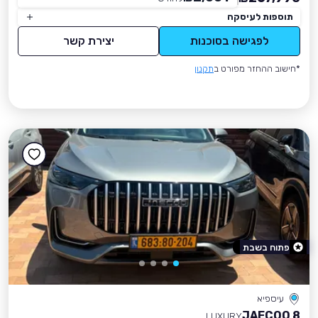
תוספות לעיסקה
לפגישה בסוכנות
יצירת קשר
*חישוב ההחזר מפורט ב
תקנון
פתוח בשבת
עיספיא
JAECOO 8
LUXURY