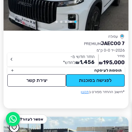
עפולה
JAECOO 7
PREMIUM
2026
יד 0
0 ק״מ
מחיר
החזר חודשי מ-
1,456
195,000
₪
לחודש
*
₪
תוספות לעיסקה
לפגישה בסוכנות
יצירת קשר
*חישוב ההחזר מפורט ב
תקנון
אפשר לעזור?