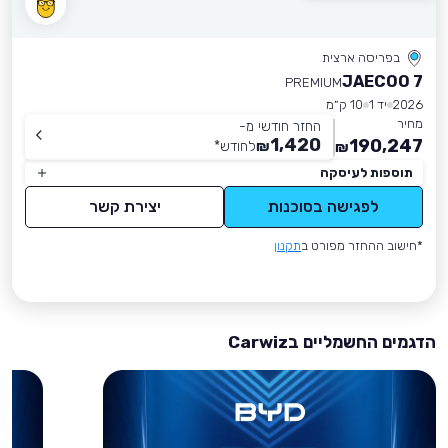
בפריסה ארצית
JAECOO 7
PREMIUM
2026
יד 1
10 ק״מ
מחיר
החזר חודשי מ-
1,420
190,247
₪
לחודש
*
₪
תוספות לעיסקה
לפגישה בסוכנות
יצירת קשר
*חישוב ההחזר מפורט ב
תקנון
הדגמים החשמליים בCarwiz