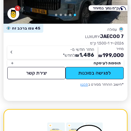
ק״מ נמוך במיוחד
1
45 צפו ברכב זה
עפולה
JAECOO 7
LUXURY
2026
יד 1
1,500 ק״מ
מחיר
החזר חודשי מ-
1,486
199,000
₪
לחודש
*
₪
תוספות לעיסקה
לפגישה בסוכנות
יצירת קשר
*חישוב ההחזר מפורט ב
תקנון