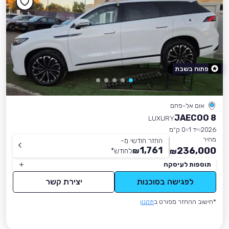
פתוח בשבת
אום אל-פחם
JAECOO 8
LUXURY
2026
יד 1
0 ק״מ
מחיר
החזר חודשי מ-
1,761
236,000
₪
לחודש
*
₪
תוספות לעיסקה
לפגישה בסוכנות
יצירת קשר
*חישוב ההחזר מפורט ב
תקנון