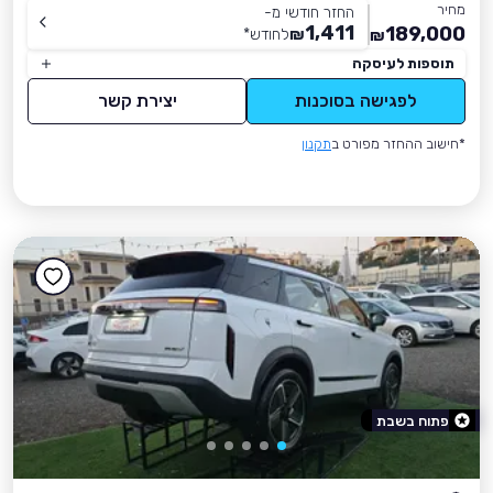
מחיר
החזר חודשי מ-
1,411
189,000
₪
לחודש
*
₪
תוספות לעיסקה
לפגישה בסוכנות
יצירת קשר
*חישוב ההחזר מפורט ב
תקנון
פתוח בשבת