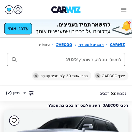
CARWIZ
›
רכבים למכירה
›
JAECOO
›
עפולה
יצרן: JAECOO
בחרו אזור: 30 ק"מ סביב עפולה
מיון וסינון
(2)
נמצאו
רכבים
62
רכבי JAECOO יד שניה למכירה בסביבת עפולה