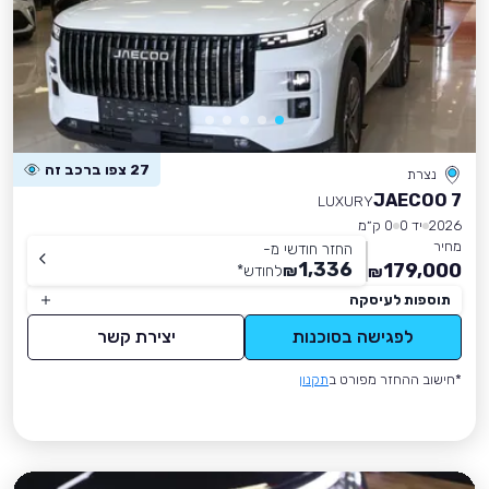
27 צפו ברכב זה
נצרת
JAECOO 7
LUXURY
2026
יד 0
0 ק״מ
מחיר
החזר חודשי מ-
1,336
179,000
₪
לחודש
*
₪
תוספות לעיסקה
לפגישה בסוכנות
יצירת קשר
*חישוב ההחזר מפורט ב
תקנון