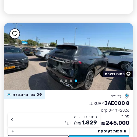
פתוח בשבת
29 צפו ברכב זה
עיספיא
JAECOO 8
LUXURY
2026
יד 1
0 ק״מ
מחיר
החזר חודשי מ-
1,829
245,000
₪
לחודש
*
₪
תוספות לעיסקה