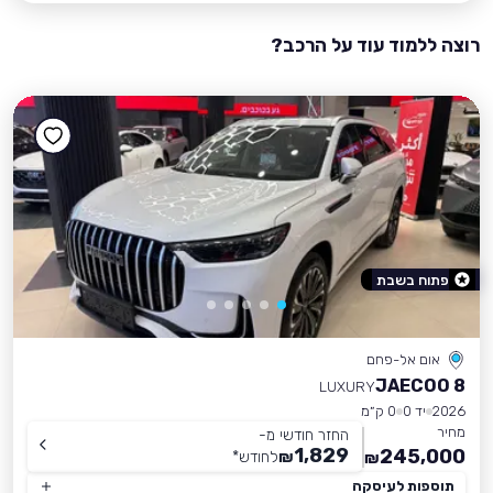
רוצה ללמוד עוד על הרכב?
פתוח בשבת
אום אל-פחם
JAECOO 8
LUXURY
2026
יד 0
0 ק״מ
מחיר
החזר חודשי מ-
1,829
245,000
₪
לחודש
*
₪
תוספות לעיסקה