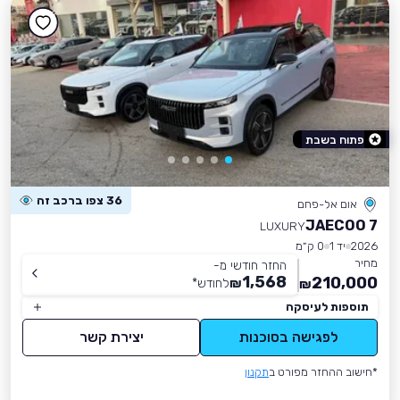
פתוח בשבת
36 צפו ברכב זה
אום אל-פחם
JAECOO 7
LUXURY
2026
יד 1
0 ק״מ
מחיר
החזר חודשי מ-
1,568
210,000
₪
לחודש
*
₪
תוספות לעיסקה
לפגישה בסוכנות
יצירת קשר
*חישוב ההחזר מפורט ב
תקנון