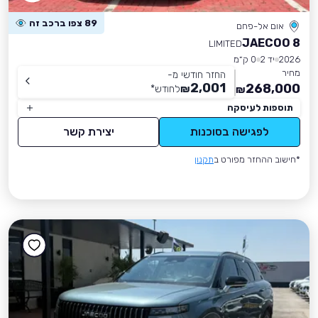
89 צפו ברכב זה
אום אל-פחם
JAECOO 8
LIMITED
2026
יד 2
0 ק״מ
מחיר
החזר חודשי מ-
2,001
268,000
₪
לחודש
*
₪
תוספות לעיסקה
לפגישה בסוכנות
יצירת קשר
*חישוב ההחזר מפורט ב
תקנון