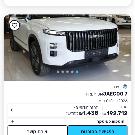
נצרת
JAECOO 7
PREMIUM
2026
יד 0
0 ק״מ
מחיר
החזר חודשי מ-
1,438
192,712
₪
לחודש
*
₪
תוספות לעיסקה
לפגישה בסוכנות
יצירת קשר