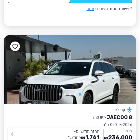
*חישוב ההחזר מפורט ב
תקנון
עפולה
JAECOO 8
LUXURY
2026
יד 0
0 ק״מ
מחיר
החזר חודשי מ-
1,761
236,000
₪
לחודש
*
₪