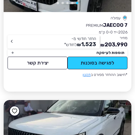
עפולה
JAECOO 7
PREMIUM
2026
יד 0
0 ק״מ
מחיר
החזר חודשי מ-
1,523
203,990
₪
לחודש
*
₪
תוספות לעיסקה
לפגישה בסוכנות
יצירת קשר
*חישוב ההחזר מפורט ב
תקנון