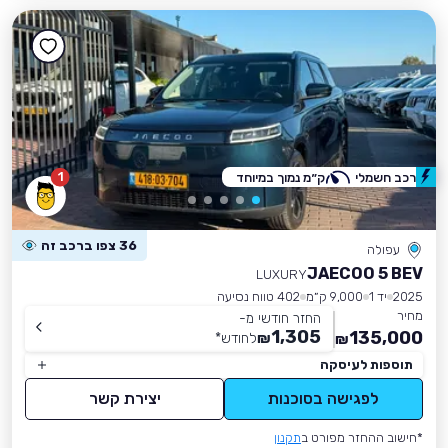
1
רכב חשמלי
ק״מ נמוך במיוחד
36 צפו ברכב זה
עפולה
JAECOO 5 BEV
LUXURY
2025
יד 1
9,000 ק״מ
402 טווח נסיעה
מחיר
החזר חודשי מ-
1,305
135,000
₪
לחודש
*
₪
תוספות לעיסקה
לפגישה בסוכנות
יצירת קשר
*חישוב ההחזר מפורט ב
תקנון