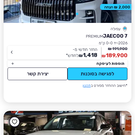
2,000 ₪ הנחה
עפולה
JAECOO 7
PREMIUM
2026
יד 0
0 ק״מ
191,900 ₪
החזר חודשי מ-
1,418
189,900
₪
לחודש
*
₪
תוספות לעיסקה
לפגישה בסוכנות
יצירת קשר
*חישוב ההחזר מפורט ב
תקנון