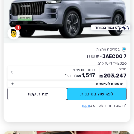
ק״מ נמוך במיוחד
1
בפריסה ארצית
JAECOO 7
LUXURY
2026
יד 1
10 ק״מ
מחיר
החזר חודשי מ-
1,517
203,247
₪
לחודש
*
₪
תוספות לעיסקה
לפגישה בסוכנות
יצירת קשר
*חישוב ההחזר מפורט ב
תקנון