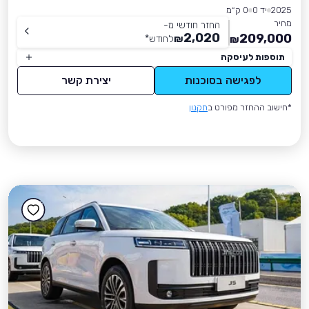
2025
יד 0
0 ק״מ
מחיר
החזר חודשי מ-
2,020
209,000
₪
לחודש
*
₪
תוספות לעיסקה
לפגישה בסוכנות
יצירת קשר
*חישוב ההחזר מפורט ב
תקנון