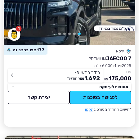
ק״מ נמוך במיוחד
1
177 צפו ברכב זה
ירכא
JAECOO 7
PREMIUM
2025
יד 1
6,000 ק״מ
מחיר
החזר חודשי מ-
1,692
175,000
₪
לחודש
*
₪
תוספות לעיסקה
לפגישה בסוכנות
יצירת קשר
*חישוב ההחזר מפורט ב
תקנון