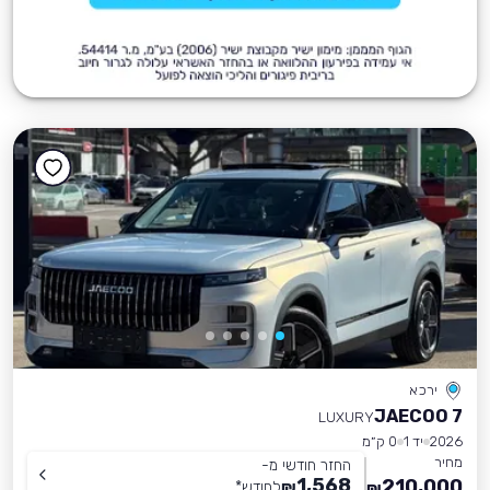
ירכא
JAECOO 7
LUXURY
2026
יד 1
0 ק״מ
מחיר
החזר חודשי מ-
1,568
210,000
₪
לחודש
*
₪