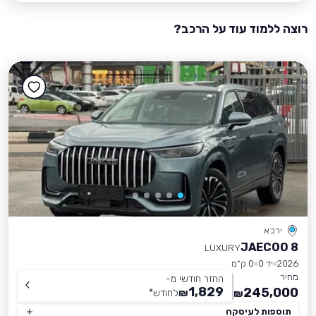
רוצה ללמוד עוד על הרכב?
ירכא
JAECOO 8
LUXURY
2026
יד 0
0 ק״מ
מחיר
החזר חודשי מ-
1,829
245,000
₪
לחודש
*
₪
תוספות לעיסקה