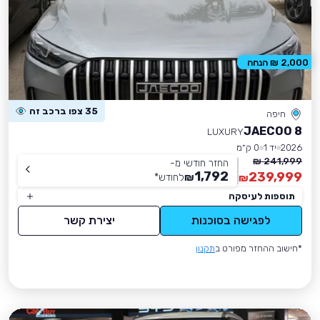
2,000 ₪ הנחה
35 צפו ברכב זה
חיפה
JAECOO 8
LUXURY
2026
יד 1
0 ק״מ
241,999 ₪
החזר חודשי מ-
1,792
239,999
₪
לחודש
*
₪
תוספות לעיסקה
לפגישה בסוכנות
יצירת קשר
*חישוב ההחזר מפורט ב
תקנון