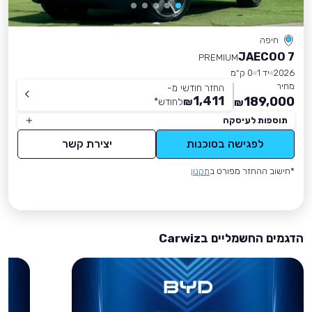
חיפה
JAECOO 7
PREMIUM
2026
יד 1
0 ק״מ
מחיר
החזר חודשי מ-
1,411
189,000
₪
לחודש
*
₪
תוספות לעיסקה
לפגישה בסוכנות
יצירת קשר
*חישוב ההחזר מפורט ב
תקנון
הדגמים החשמליים בCarwiz