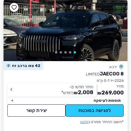
42 צפו ברכב זה
ירכא
JAECOO 8
LIMITED
2026
יד 1
0 ק״מ
מחיר
החזר חודשי מ-
2,008
269,000
₪
לחודש
*
₪
תוספות לעיסקה
לפגישה בסוכנות
יצירת קשר
*חישוב ההחזר מפורט ב
תקנון