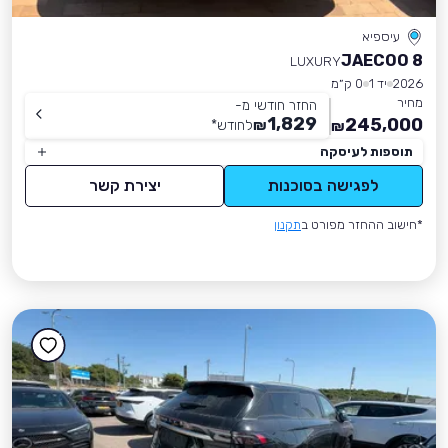
עיספיא
JAECOO 8
LUXURY
2026
יד 1
0 ק״מ
מחיר
החזר חודשי מ-
1,829
245,000
₪
לחודש
*
₪
תוספות לעיסקה
לפגישה בסוכנות
יצירת קשר
*חישוב ההחזר מפורט ב
תקנון