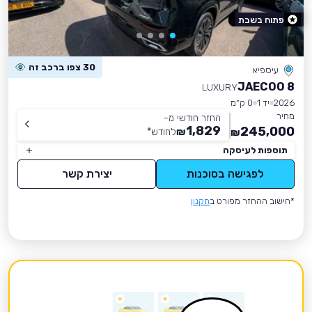
פתוח בשבת
30 צפו ברכב זה
עיספיא
JAECOO 8
LUXURY
2026
יד 1
0 ק״מ
מחיר
החזר חודשי מ-
1,829
245,000
₪
לחודש
*
₪
תוספות לעיסקה
לפגישה בסוכנות
יצירת קשר
*חישוב ההחזר מפורט ב
תקנון