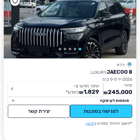
ירכא
JAECOO 8
LUXURY
2026
יד 0
0 ק״מ
מחיר
החזר חודשי מ-
1,829
245,000
₪
לחודש
*
₪
תוספות לעיסקה
לפגישה בסוכנות
יצירת קשר
*חישוב ההחזר מפורט ב
תקנון