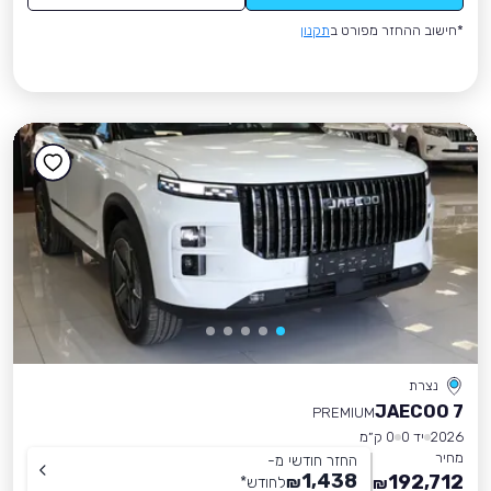
*חישוב ההחזר מפורט ב
תקנון
נצרת
JAECOO 7
PREMIUM
2026
יד 0
0 ק״מ
מחיר
החזר חודשי מ-
1,438
192,712
₪
לחודש
*
₪