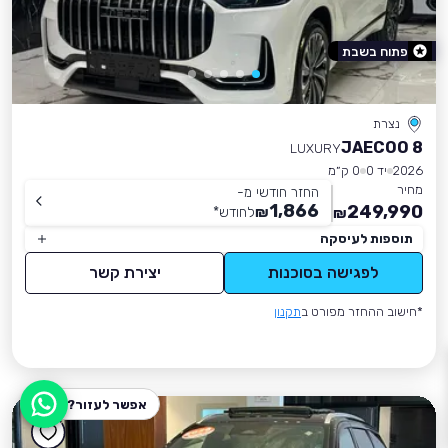
פתוח בשבת
נצרת
JAECOO 8
LUXURY
2026
יד 0
0 ק״מ
מחיר
החזר חודשי מ-
1,866
249,990
₪
לחודש
*
₪
תוספות לעיסקה
לפגישה בסוכנות
יצירת קשר
*חישוב ההחזר מפורט ב
תקנון
אפשר לעזור?