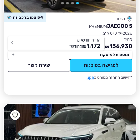
54 צפו ברכב זה
נצרת
JAECOO 5
PREMIUM
2026
יד 0
0 ק״מ
מחיר
החזר חודשי מ-
1,172
156,930
₪
לחודש
*
₪
תוספות לעיסקה
לפגישה בסוכנות
יצירת קשר
*חישוב ההחזר מפורט ב
תקנון