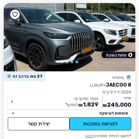
פתוח בשבת
27 צפו ברכב זה
עיספיא
JAECOO 8
LUXURY
2026
יד 1
0 ק״מ
מחיר
החזר חודשי מ-
1,829
245,000
₪
לחודש
*
₪
תוספות לעיסקה
לפגישה בסוכנות
יצירת קשר
*חישוב ההחזר מפורט ב
תקנון