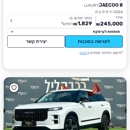
JAECOO 8
LUXURY
2026
יד 0
0 ק״מ
מחיר
החזר חודשי מ-
1,829
245,000
₪
לחודש
*
₪
תוספות לעיסקה
לפגישה בסוכנות
יצירת קשר
*חישוב ההחזר מפורט ב
תקנון