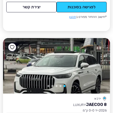
לפגישה בסוכנות
יצירת קשר
*חישוב ההחזר מפורט ב
תקנון
ירכא
JAECOO 8
LUXURY
2026
יד 0
0 ק״מ