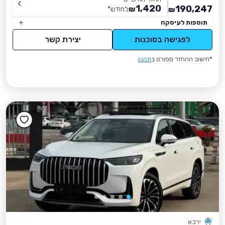
1,420
190,247
₪
לחודש
*
₪
תוספות לעיסקה
לפגישה בסוכנות
יצירת קשר
*חישוב ההחזר מפורט ב
תקנון
ירכא