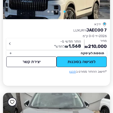
ירכא
JAECOO 7
LUXURY
2026
יד 0
0 ק״מ
מחיר
החזר חודשי מ-
1,568
210,000
₪
לחודש
*
₪
תוספות לעיסקה
לפגישה בסוכנות
יצירת קשר
*חישוב ההחזר מפורט ב
תקנון