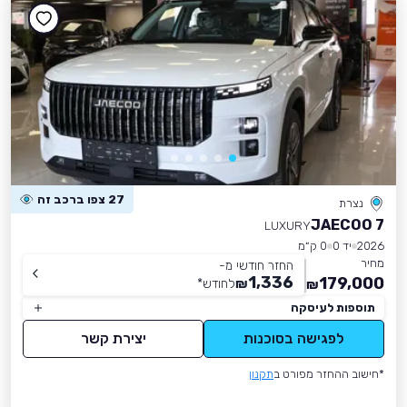
27 צפו ברכב זה
נצרת
JAECOO 7
LUXURY
2026
יד 0
0 ק״מ
מחיר
החזר חודשי מ-
1,336
179,000
₪
לחודש
*
₪
תוספות לעיסקה
לפגישה בסוכנות
יצירת קשר
*חישוב ההחזר מפורט ב
תקנון