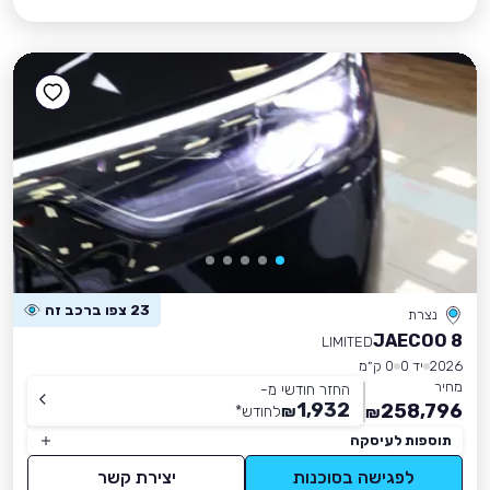
23 צפו ברכב זה
נצרת
JAECOO 8
LIMITED
2026
יד 0
0 ק״מ
מחיר
החזר חודשי מ-
1,932
258,796
₪
לחודש
*
₪
תוספות לעיסקה
לפגישה בסוכנות
יצירת קשר