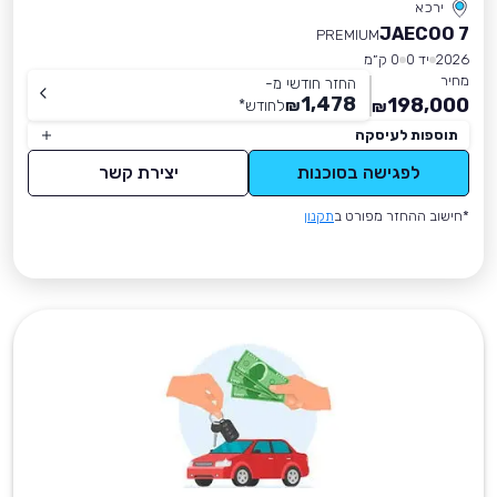
ירכא
JAECOO 7
PREMIUM
2026
יד 0
0 ק״מ
מחיר
החזר חודשי מ-
1,478
198,000
₪
לחודש
*
₪
תוספות לעיסקה
לפגישה בסוכנות
יצירת קשר
*חישוב ההחזר מפורט ב
תקנון