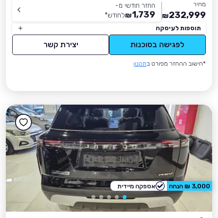
מחיר
החזר חודשי מ-
1,739
232,999
₪
לחודש
*
₪
תוספות לעיסקה
לפגישה בסוכנות
יצירת קשר
*חישוב ההחזר מפורט ב
תקנון
3,000 ₪ הנחה
אספקה מיידית