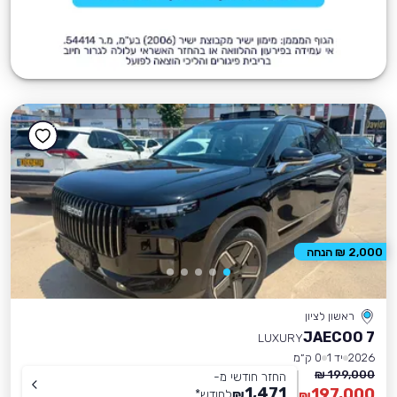
2,000 ₪ הנחה
ראשון לציון
JAECOO 7
LUXURY
2026
יד 1
0 ק״מ
199,000 ₪
החזר חודשי מ-
1,471
197,000
₪
לחודש
*
₪