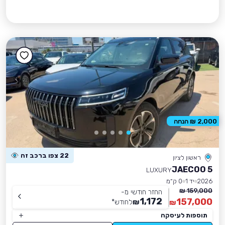
2,000 ₪ הנחה
22 צפו ברכב זה
ראשון לציון
JAECOO 5
LUXURY
2026
יד 1
0 ק״מ
159,000 ₪
החזר חודשי מ-
1,172
157,000
₪
לחודש
*
₪
תוספות לעיסקה