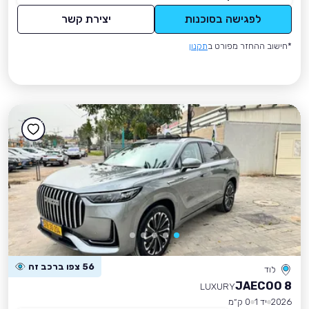
לפגישה בסוכנות
יצירת קשר
*חישוב ההחזר מפורט ב
תקנון
56 צפו ברכב זה
לוד
JAECOO 8
LUXURY
2026
יד 1
0 ק״מ