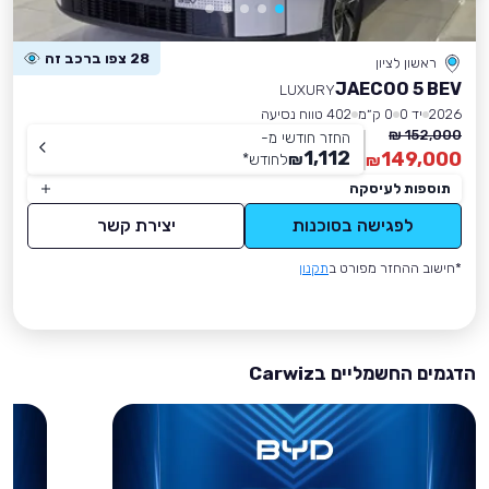
28 צפו ברכב זה
ראשון לציון
JAECOO 5 BEV
LUXURY
2026
יד 0
0 ק״מ
402 טווח נסיעה
152,000 ₪
החזר חודשי מ-
1,112
149,000
₪
לחודש
*
₪
תוספות לעיסקה
לפגישה בסוכנות
יצירת קשר
*חישוב ההחזר מפורט ב
תקנון
הדגמים החשמליים בCarwiz