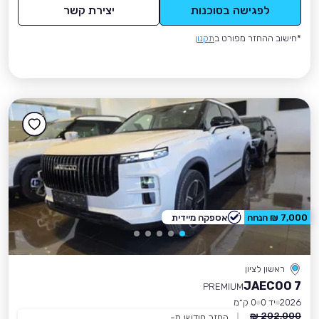
לפגישה בסוכנות
יצירת קשר
*חישוב ההחזר מפורט ב
תקנון
7,000 ₪ הנחה
אספקה מיידית
ראשון לציון
JAECOO 7
PREMIUM
2026
יד 0
0 ק״מ
202,000 ₪
החזר חודשי מ-