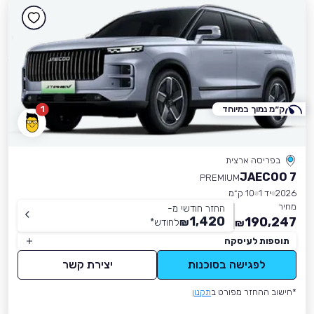
ק״מ נמוך במיוחד
1
בפריסה ארצית
JAECOO 7
PREMIUM
2026
יד 1
10 ק״מ
מחיר
החזר חודשי מ-
1,420
190,247
₪
לחודש
*
₪
תוספות לעיסקה
לפגישה בסוכנות
יצירת קשר
*חישוב ההחזר מפורט ב
תקנון