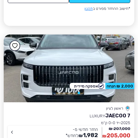
*חישוב ההחזר מפורט ב
תקנון
2,000 ₪ הנחה
אספקה מיידית
ראשון לציון
JAECOO 7
LUXURY
2025
יד 0
0 ק״מ
207,000 ₪
החזר חודשי מ-
1,982
205,000
₪
לחודש
*
₪