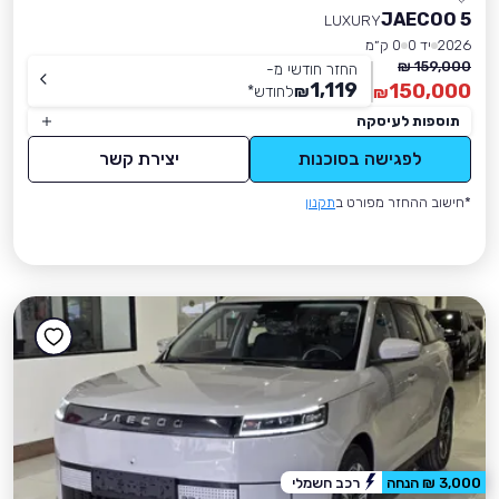
JAECOO 5
LUXURY
2026
יד 0
0 ק״מ
159,000 ₪
החזר חודשי מ-
1,119
150,000
₪
לחודש
*
₪
תוספות לעיסקה
לפגישה בסוכנות
יצירת קשר
*חישוב ההחזר מפורט ב
תקנון
3,000 ₪ הנחה
רכב חשמלי