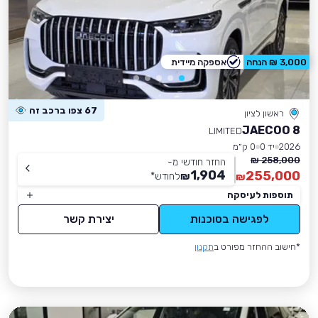
3,000 ₪ הנחה
אספקה מיידית
67 צפו ברכב זה
ראשון לציון
JAECOO 8
LIMITED
2026
יד 0
0 ק״מ
258,000 ₪
החזר חודשי מ-
1,904
255,000
₪
לחודש
*
₪
תוספות לעיסקה
לפגישה בסוכנות
יצירת קשר
*חישוב ההחזר מפורט ב
תקנון