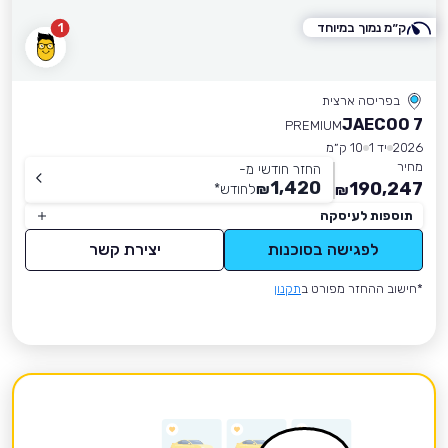
ק״מ נמוך במיוחד
1
בפריסה ארצית
JAECOO 7
PREMIUM
2026
יד 1
10 ק״מ
מחיר
החזר חודשי מ-
1,420
190,247
₪
לחודש
*
₪
תוספות לעיסקה
לפגישה בסוכנות
יצירת קשר
*חישוב ההחזר מפורט ב
תקנון