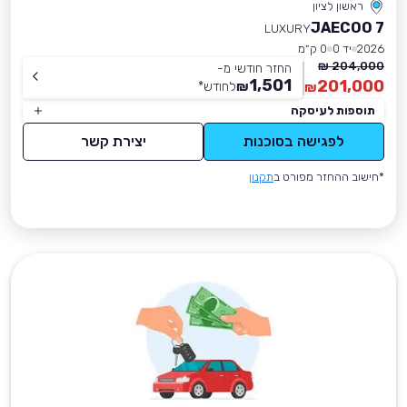
ראשון לציון
JAECOO 7
LUXURY
2026
יד 0
0 ק״מ
204,000 ₪
החזר חודשי מ-
1,501
201,000
₪
לחודש
*
₪
תוספות לעיסקה
לפגישה בסוכנות
יצירת קשר
*חישוב ההחזר מפורט ב
תקנון