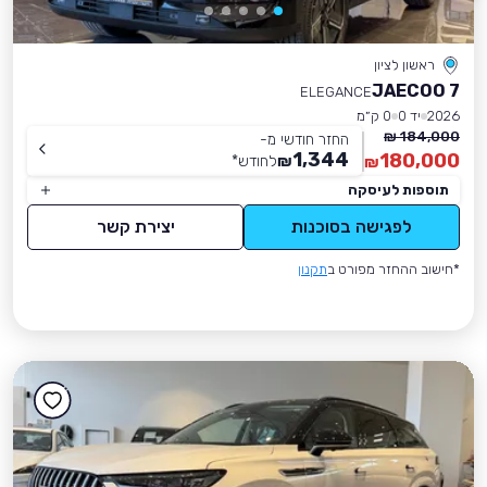
ראשון לציון
JAECOO 7
ELEGANCE
2026
יד 0
0 ק״מ
184,000 ₪
החזר חודשי מ-
1,344
180,000
₪
לחודש
*
₪
תוספות לעיסקה
לפגישה בסוכנות
יצירת קשר
*חישוב ההחזר מפורט ב
תקנון