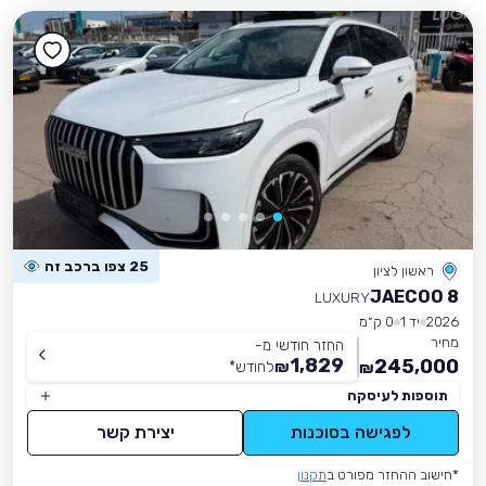
25 צפו ברכב זה
ראשון לציון
JAECOO 8
LUXURY
2026
יד 1
0 ק״מ
מחיר
החזר חודשי מ-
1,829
245,000
₪
לחודש
*
₪
תוספות לעיסקה
לפגישה בסוכנות
יצירת קשר
*חישוב ההחזר מפורט ב
תקנון