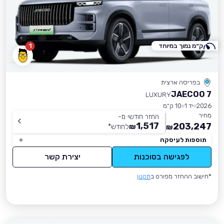
ק״מ נמוך במיוחד
1
בפריסה ארצית
JAECOO 7
LUXURY
2026
יד 1
10 ק״מ
מחיר
החזר חודשי מ-
1,517
203,247
₪
לחודש
*
₪
תוספות לעיסקה
לפגישה בסוכנות
יצירת קשר
*חישוב ההחזר מפורט ב
תקנון