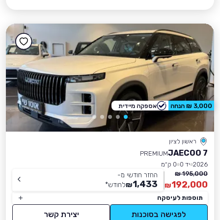
3,000 ₪ הנחה
אספקה מיידית
ראשון לציון
JAECOO 7
PREMIUM
2026
יד 0
0 ק״מ
195,000 ₪
החזר חודשי מ-
1,433
192,000
₪
לחודש
*
₪
תוספות לעיסקה
לפגישה בסוכנות
יצירת קשר