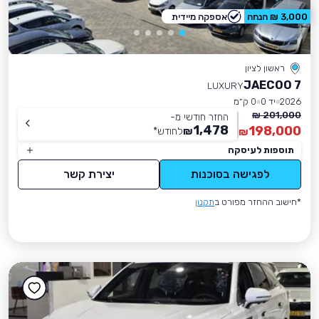
3,000 ₪ הנחה
אספקה מיידית
ראשון לציון
JAECOO 7
LUXURY
2026
יד 0
0 ק״מ
201,000 ₪
החזר חודשי מ-
1,478
198,000
₪
לחודש
*
₪
תוספות לעיסקה
לפגישה בסוכנות
יצירת קשר
*חישוב ההחזר מפורט ב
תקנון