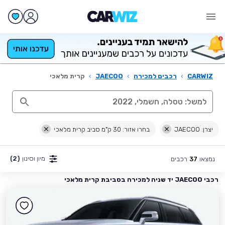
CARWIZ
›
רכבים למכירה
›
JAECOO
›
קרית מלאכי
יצרן: JAECOO
בחרו אזור: 30 ק"מ סביב קרית מלאכי
מיון וסינון
(2)
נמצאו
רכבים
37
רכבי JAECOO יד שניה למכירה בסביבת קרית מלאכי