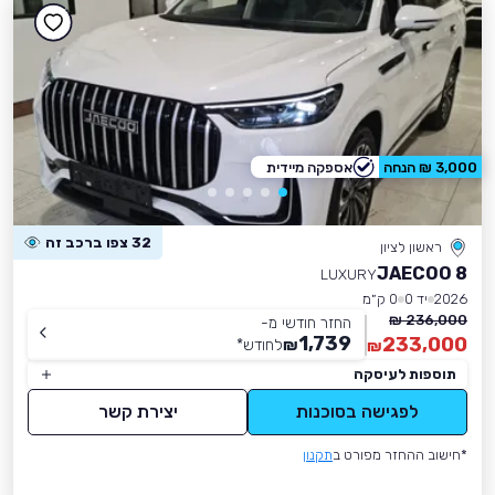
3,000 ₪ הנחה
אספקה מיידית
32 צפו ברכב זה
ראשון לציון
JAECOO 8
LUXURY
2026
יד 0
0 ק״מ
236,000 ₪
החזר חודשי מ-
1,739
233,000
₪
לחודש
*
₪
תוספות לעיסקה
לפגישה בסוכנות
יצירת קשר
*חישוב ההחזר מפורט ב
תקנון