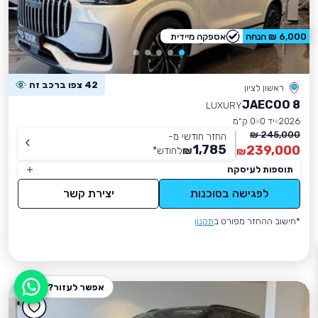
6,000 ₪ הנחה
אספקה מיידית
42 צפו ברכב זה
ראשון לציון
JAECOO 8
LUXURY
2026
יד 0
0 ק״מ
245,000 ₪
החזר חודשי מ-
1,785
239,000
₪
לחודש
*
₪
תוספות לעיסקה
לפגישה בסוכנות
יצירת קשר
*חישוב ההחזר מפורט ב
תקנון
אפשר לעזור?