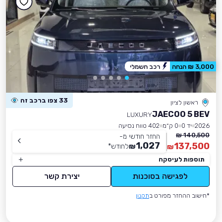
3,000 ₪ הנחה
רכב חשמלי
33 צפו ברכב זה
ראשון לציון
JAECOO 5 BEV
LUXURY
2026
יד 0
0 ק״מ
402 טווח נסיעה
140,500 ₪
החזר חודשי מ-
1,027
137,500
₪
לחודש
*
₪
תוספות לעיסקה
לפגישה בסוכנות
יצירת קשר
*חישוב ההחזר מפורט ב
תקנון