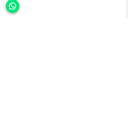
אפשר לעזור?
למעלה
רכבים
מי אנחנו
סננים מומלצים
מסחריות
מגזין
תקנון
משאיות
אינדקס סוכנויות
נגישות
בדיקת מימון
שאלות ותשובות
מדיניות פרטיות
טרייד אין
אבטחת מידע
מחקר