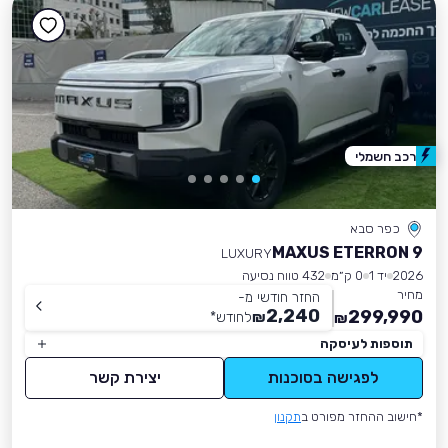
רכב חשמלי
כפר סבא
MAXUS ETERRON 9
LUXURY
2026
יד 1
0 ק״מ
432 טווח נסיעה
מחיר
החזר חודשי מ-
2,240
299,990
₪
לחודש
*
₪
תוספות לעיסקה
לפגישה בסוכנות
יצירת קשר
*חישוב ההחזר מפורט ב
תקנון