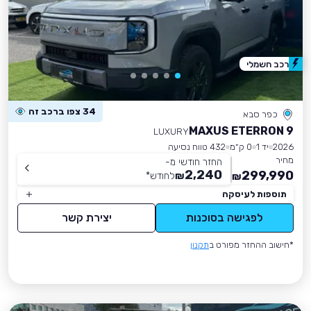
רכב חשמלי
34 צפו ברכב זה
כפר סבא
MAXUS ETERRON 9
LUXURY
2026
יד 1
0 ק״מ
432 טווח נסיעה
מחיר
החזר חודשי מ-
2,240
299,990
₪
לחודש
*
₪
תוספות לעיסקה
לפגישה בסוכנות
יצירת קשר
*חישוב ההחזר מפורט ב
תקנון