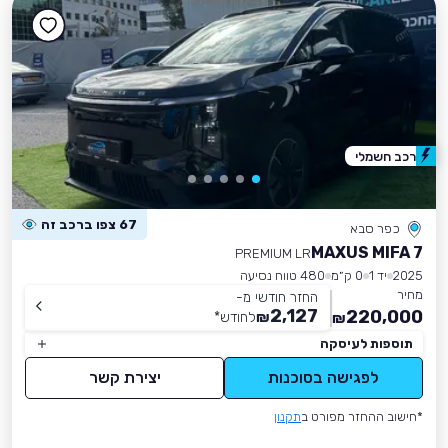
רכב חשמלי
67 צפו ברכב זה
כפר סבא
MAXUS MIFA 7
PREMIUM LR
2025
יד 1
0 ק״מ
480 טווח נסיעה
מחיר
החזר חודשי מ-
2,127
220,000
₪
לחודש
*
₪
תוספות לעיסקה
לפגישה בסוכנות
יצירת קשר
*חישוב ההחזר מפורט ב
תקנון