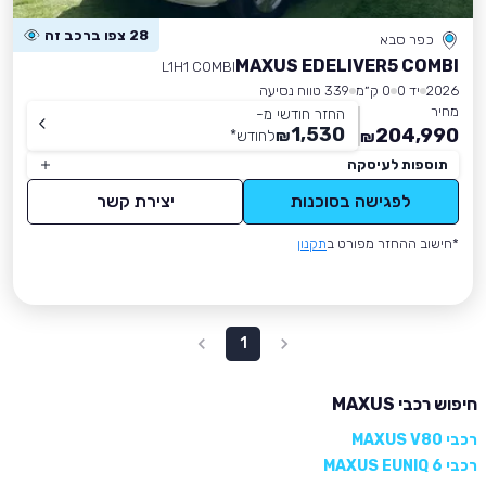
28 צפו ברכב זה
כפר סבא
MAXUS EDELIVER5 COMBI
L1H1 COMBI
2026
יד 0
0 ק״מ
339 טווח נסיעה
מחיר
החזר חודשי מ-
1,530
204,990
₪
לחודש
*
₪
תוספות לעיסקה
לפגישה בסוכנות
יצירת קשר
*חישוב ההחזר מפורט ב
תקנון
1
חיפוש רכבי MAXUS
רכבי MAXUS V80
רכבי MAXUS EUNIQ 6