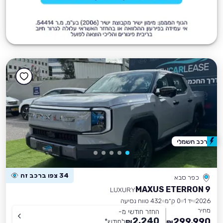
רכב חשמלי
34 צפו ברכב זה
כפר סבא
MAXUS ETERRON 9
LUXURY
2026
יד 1
0 ק״מ
432 טווח נסיעה
מחיר
החזר חודשי מ-
2,240
299,990
₪
לחודש
*
₪