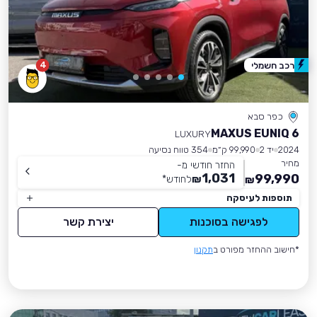
4
רכב חשמלי
כפר סבא
MAXUS EUNIQ 6
LUXURY
2024
יד 2
99,990 ק״מ
354 טווח נסיעה
מחיר
החזר חודשי מ-
1,031
99,990
₪
לחודש
*
₪
תוספות לעיסקה
לפגישה בסוכנות
יצירת קשר
*חישוב ההחזר מפורט ב
תקנון