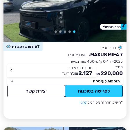
רכב חשמלי
67 צפו ברכב זה
כפר סבא
MAXUS MIFA 7
PREMIUM LR
2025
יד 1
0 ק״מ
480 טווח נסיעה
מחיר
החזר חודשי מ-
2,127
220,000
₪
לחודש
*
₪
תוספות לעיסקה
לפגישה בסוכנות
יצירת קשר
*חישוב ההחזר מפורט ב
תקנון