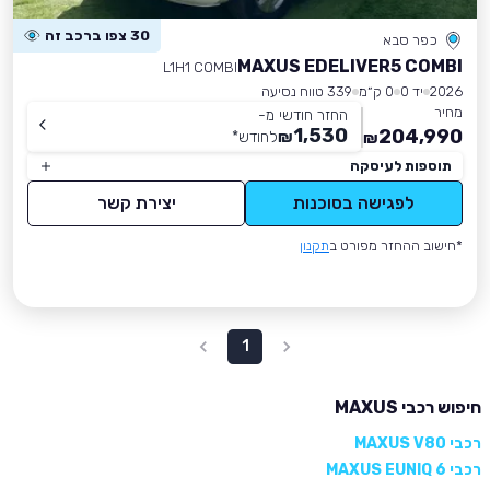
30 צפו ברכב זה
כפר סבא
MAXUS EDELIVER5 COMBI
L1H1 COMBI
2026
יד 0
0 ק״מ
339 טווח נסיעה
מחיר
החזר חודשי מ-
1,530
204,990
₪
לחודש
*
₪
תוספות לעיסקה
לפגישה בסוכנות
יצירת קשר
*חישוב ההחזר מפורט ב
תקנון
1
חיפוש רכבי MAXUS
רכבי MAXUS V80
רכבי MAXUS EUNIQ 6