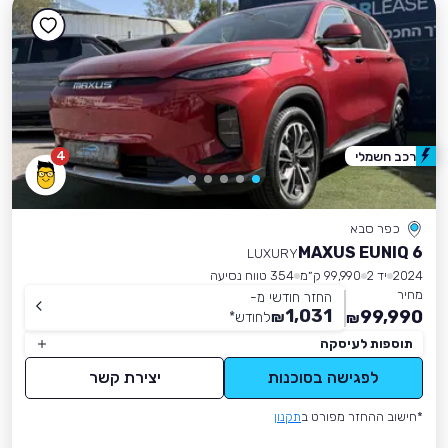
4
רכב חשמלי
כפר סבא
MAXUS EUNIQ 6
LUXURY
2024
יד 2
99,990 ק״מ
354 טווח נסיעה
מחיר
החזר חודשי מ-
1,031
99,990
₪
לחודש
*
₪
תוספות לעיסקה
לפגישה בסוכנות
יצירת קשר
*חישוב ההחזר מפורט ב
תקנון