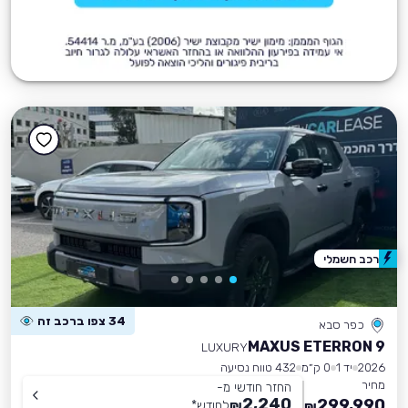
רכב חשמלי
34 צפו ברכב זה
כפר סבא
MAXUS ETERRON 9
LUXURY
2026
יד 1
0 ק״מ
432 טווח נסיעה
מחיר
החזר חודשי מ-
2,240
299,990
₪
לחודש
*
₪